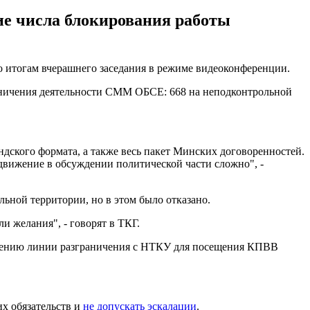
ние числа блокирования работы
по итогам вчерашнего заседания в режиме видеоконференции.
раничения деятельности СММ ОБСЕ: 668 на неподконтрольной
дского формата, а также весь пакет Минских договоренностей.
одвижение в обсуждении политической части сложно", -
ьной территории, но в этом было отказано.
и желания", - говорят в ТКГ.
ечению линии разграничения с НТКУ для посещения КПВВ
х обязательств и
не допускать эскалации
.