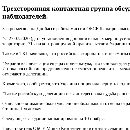
Трехсторонняя контактная группа обсуд
наблюдателей.
За три месяца на Донбассе работа миссии ОБСЕ блокировалась
"С 27.07.2020 (дата установления дополнительных мер по ус
территории, 71 - на контролируемой правительством Украины те
Также в ТКГ заявляют, что российская сторона так и не смогл
"Украинская делегация еще раз подчеркнула, что основой уре
И пока российские представители не смогут определить – меж
отмечают в делегации.
Кроме того, сообщается, что Украина попросила вернуть в одн
"Также российскую делегацию не заинтересовала судьба ранее 
Отдельное внимание было уделено необходимости отмены огр
Станица Луганская.
Следующее заседание запланировано на 10 ноября.
Представитель ОБСЕ Микко Киннунен по итогам заседания при