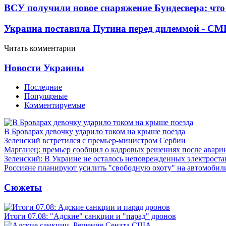
ВСУ получили новое снаряжение Бундесвера: что
Украина поставила Путина перед дилеммой - СМ
Читать комментарии
Новости Украины
Последние
Популярные
Комментируемые
В Броварах девочку ударило током на крыше поезда
Зеленский встретился с премьер-министром Сербии
Марганец: премьер сообщил о кадровых решениях после авари
Зеленский: В Украине не осталось неповрежденных электрост
Россияне планируют усилить "свободную охоту" на автомобил
Сюжеты
Итоги 07.08: "Адские" санкции и "парад" дронов