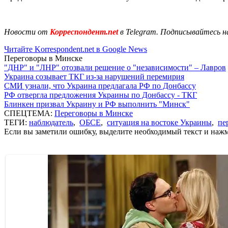
Новости от
Корреспондент.net
в Telegram. Подписывайтесь н
Читайте Korrespondent.net в Google News
Переговоры в Минске
"ДНР" и "ЛНР" отозвали решение о "независимости" – Лавров
Украина созывает ТКГ из-за нарушений перемирия
СМИ узнали, что Украина предлагала РФ по Донбассу
РФ отвергла предложения Украины по Донбассу - ТКГ
Блинкен призвал Украину и РФ выполнить "Минск"
СПЕЦТЕМА:
Переговоры в Минске
ТЕГИ:
наблюдатель
,
ОБСЕ
,
ситуация на востоке Украины
,
пе
Если вы заметили ошибку, выделите необходимый текст и нажми