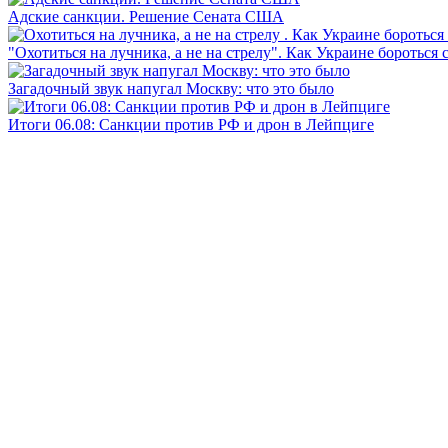
Адские санкции. Решение Сената США
"Охотиться на лучника, а не на стрелу". Как Украине бороться 
Загадочный звук напугал Москву: что это было
Итоги 06.08: Санкции против РФ и дрон в Лейпциге