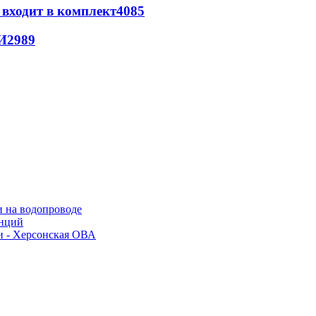
 входит в комплект
4085
И
2989
и на водопроводе
анций
и - Херсонская ОВА