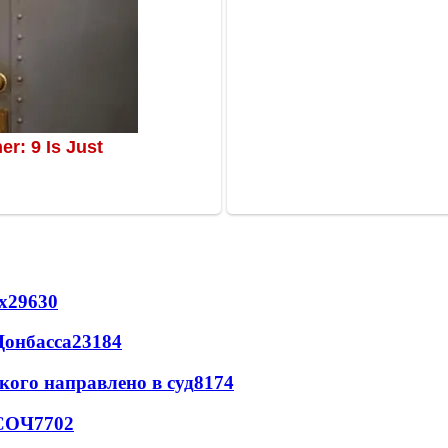
х
29630
Донбасса
23184
кого направлено в суд
8174
 СОЧ
7702