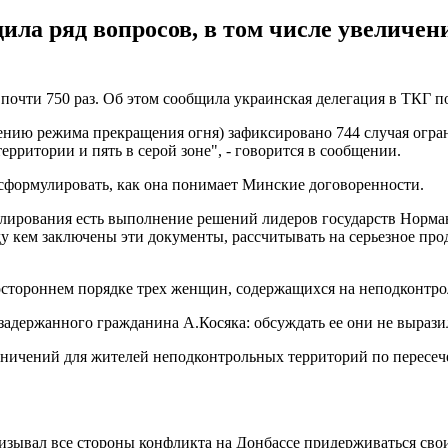
ила ряд вопросов, в том числе увеличе
 почти 750 раз. Об этом сообщила украинская делегация в ТКГ 
илению режима прекращения огня) зафиксировано 744 случая ог
рритории и пять в серой зоне", - говорится в сообщении.
а сформулировать, как она понимает Минские договоренности.
гулирования есть выполнение решений лидеров государств Норман
ду кем заключены эти документы, рассчитывать на серьезное пр
остороннем порядке трех женщин, содержащихся на неподконтрол
задержанного гражданина А.Косяка: обсуждать ее они не выразил
аничений для жителей неподконтрольных территорий по перес
зывал все стороны конфликта на Донбассе придерживаться свои