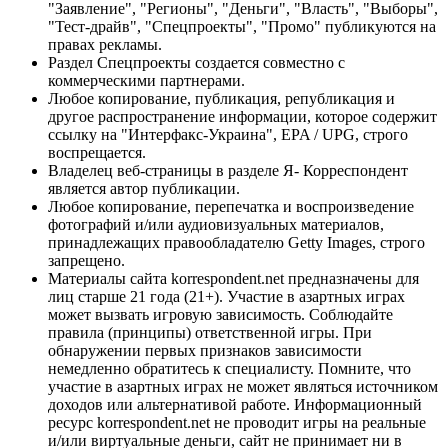
"Заявление", "Регионы", "Деньги", "Власть", "Выборы",
"Тест-драйв", "Спецпроекты", "Промо" публикуются на
правах рекламы.
Раздел Спецпроекты создается совместно с
коммерческими партнерами.
Любое копирование, публикация, републикация и
другое распространение информации, которое содержит
ссылку на "Интерфакс-Украина", EPA / UPG, строго
воспрещается.
Владелец веб-страницы в разделе Я- Корреспондент
является автор публикации.
Любое копирование, перепечатка и воспроизведение
фотографий и/или аудиовизуальных материалов,
принадлежащих правообладателю Getty Images, строго
запрещено.
Материалы сайта korrespondent.net предназначены для
лиц старше 21 года (21+). Участие в азартных играх
может вызвать игровую зависимость. Соблюдайте
правила (принципы) ответственной игры. При
обнаружении первых признаков зависимости
немедленно обратитесь к специалисту. Помните, что
участие в азартных играх не может являться источником
доходов или альтернативой работе. Информационный
ресурс korrespondent.net не проводит игры на реальные
и/или виртуальные деньги, сайт не принимает ни в