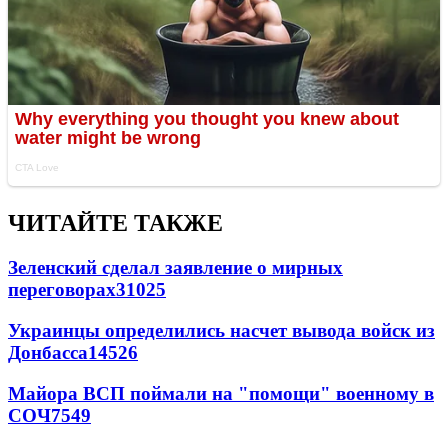
ЧИТАЙТЕ ТАКЖЕ
Зеленский сделал заявление о мирных
переговорах
31025
Украинцы определились насчет вывода войск из
Донбасса
14526
Майора ВСП поймали на "помощи" военному в
СОЧ
7549