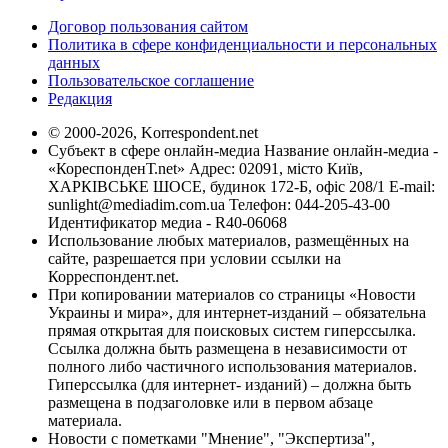
Договор пользования сайтом
Политика в сфере конфиденциальности и персональных
данных
Пользовательское соглашение
Редакция
© 2000-2026, Korrespondent.net
Субъект в сфере онлайн-медиа Название онлайн-медиа -
«КореспонденТ.net» Адрес: 02091, місто Київ,
ХАРКІВСЬКЕ ШОСЕ, будинок 172-Б, офіс 208/1 E-mail:
sunlight@mediadim.com.ua
Телефон: 044-205-43-00
Идентификатор медиа - R40-06068
Использование любых материалов, размещённых на
сайте, разрешается при условии ссылки на
Корреспондент.net.
При копировании материалов со страницы «Новости
Украины и мира», для интернет-изданий – обязательна
прямая открытая для поисковых систем гиперссылка.
Ссылка должна быть размещена в независимости от
полного либо частичного использования материалов.
Гиперссылка (для интернет- изданий) – должна быть
размещена в подзаголовке или в первом абзаце
материала.
Новости с пометками "Мнение", "Экспертиза",