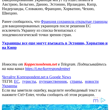
Австрию, Бельгию, Данию, Эстонию, Ирландию, Кипр,
Нидерланды, Словакию, Францию, Хорватию, Чехию,
Швецию.
Ранее сообщалось, что
Франция сохранила открытые границы
для вакцинированных украинцев после решения ЕС
исключить Украину из списка безопасных с
эпидемиологической точки зрения стран.
Украинцы все еще могут въезжать в Эстонию, Хорватию и
на Кипр
Новости от
Корреспондент.net
в Telegram. Подписывайтесь
на наш канал
https://t.me/korrespondentnet
Читайте Korrespondent.net в Google News
ТЕГИ:
ЕС
,
туристы
,
путешественник
,
страны
,
новости
Украины
Если вы заметили ошибку, выделите необходимый текст и
нажмите Ctrl+Enter, чтобы сообщить об этом редакции.