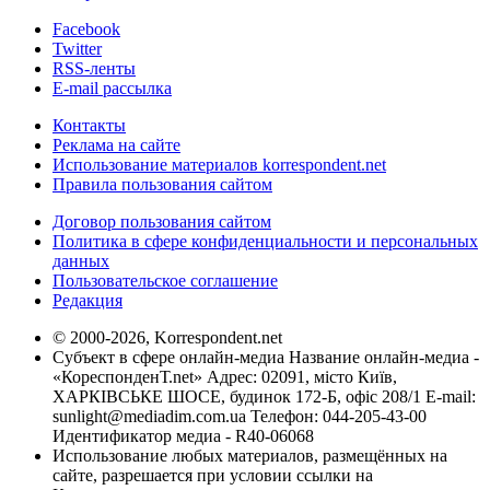
Facebook
Twitter
RSS-ленты
E-mail рассылка
Контакты
Реклама на сайте
Использование материалов korrespondent.net
Правила пользования сайтом
Договор пользования сайтом
Политика в сфере конфиденциальности и персональных
данных
Пользовательское соглашение
Редакция
© 2000-2026, Korrespondent.net
Субъект в сфере онлайн-медиа Название онлайн-медиа -
«КореспонденТ.net» Адрес: 02091, місто Київ,
ХАРКІВСЬКЕ ШОСЕ, будинок 172-Б, офіс 208/1 E-mail:
sunlight@mediadim.com.ua
Телефон: 044-205-43-00
Идентификатор медиа - R40-06068
Использование любых материалов, размещённых на
сайте, разрешается при условии ссылки на