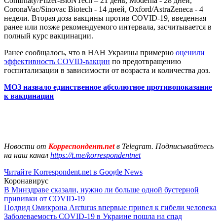
Comirnaty/Pfizer-BioNTech – 21 день, Moderna - 28 дней,
CoronaVac/Sinovac Biotech - 14 дней, Oxford/AstraZeneca - 4
недели. Вторая доза вакцины против COVID-19, введенная
ранее или позже рекомендуемого интервала, засчитывается в
полный курс вакцинации.
Ранее сообщалось, что в НАН Украины примерно
оценили
эффективность COVID-вакцин
по предотвращению
госпитализации в зависимости от возраста и количества доз.
МОЗ назвало единственное абсолютное противопоказание
к вакцинации
Новости от
Корреспондент.net
в Telegram. Подписывайтесь
на наш канал
https://t.me/korrespondentnet
Читайте Korrespondent.net в Google News
Коронавирус
В Минздраве сказали, нужно ли больше одной бустерной
прививки от COVID-19
Подвид Омикрона Arcturus впервые привел к гибели человека
Заболеваемость COVID-19 в Украине пошла на спад