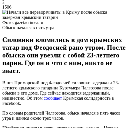
2
1506
Фото: gazetacrimea.ru
Обыск начался в пять утра
Силовики вломились в дом крымских
татар под Феодосией рано утром. После
обыска они увезли с собой 23-летнего
парня. Где он и что с ним, никто не
знает.
В пгт Приморский под Феодосией силовики задержали 23-
летнего крымского татарина Куртумера Чалгозова после
обыска в его доме. Где сейчас находится задержанный,
неизвестно. Об этом
сообщает
Крымская солидарность в
Facebook.
По словам родителей Чалгозова, обыск начался в пять часов
утра и длился около трех часов.
"Разбудили стуком в дверь, стучали очень сильно... Начали