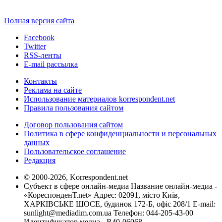
Полная версия сайта
Facebook
Twitter
RSS-ленты
E-mail рассылка
Контакты
Реклама на сайте
Использование материалов korrespondent.net
Правила пользования сайтом
Договор пользования сайтом
Политика в сфере конфиденциальности и персональных
данных
Пользовательское соглашение
Редакция
© 2000-2026, Korrespondent.net
Субъект в сфере онлайн-медиа Название онлайн-медиа -
«КореспонденТ.net» Адрес: 02091, місто Київ,
ХАРКІВСЬКЕ ШОСЕ, будинок 172-Б, офіс 208/1 E-mail:
sunlight@mediadim.com.ua
Телефон: 044-205-43-00
Идентификатор медиа - R40-06068