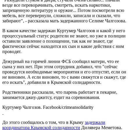
везде все переворачивать, смотреть, искать наркотики,
запрещенную литературу и оружие... Потом посмотрели всю
мебель, все перевернули, сложили, записали и сказали, что
забирают", - рассказала мать задержанного Селиме Чалгозова.
В каком качестве задержан Куртумер Чалгозов и какой у него
процессуальный статус родители не знают, но уже в полиции
оставили заявление о похищении, так как не знают, где
фактически сейчас находится их сын и какие действия с ним
проводят.
Дежурный на горячей линии ФСБ сообщил матери, что ее
сына у них нет. При этом сотрудник добавил, что "сейчас
проведутся необходимые мероприятия и его отпустят, если он
не виновен. А если виновен, то с вами свяжутся и скажут, где
его искать", добавили в Крымской солидарности.
Родственники рассказали, что парень работает в пекарне,
занимается джиу-джитсу, ездит на соревнования.
Куртумер Чалгозов. Facebook/crimeansolidarity
До этого сообщалось о том, что в Крыму
задержали
координатора Крымской солидарности
Дилявера Меметова.