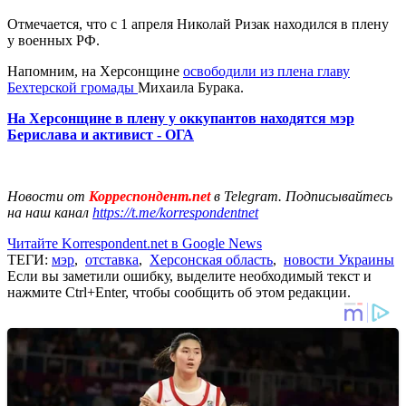
Отмечается, что с 1 апреля Николай Ризак находился в плену
у военных РФ.
Напомним, на Херсонщине
освободили из плена главу
Бехтерской громады
Михаила Бурака.
На Херсонщине в плену у оккупантов находятся мэр
Берислава и активист - ОГА
Новости от
Корреспондент.net
в Telegram. Подписывайтесь
на наш канал
https://t.me/korrespondentnet
Читайте Korrespondent.net в Google News
ТЕГИ:
мэр
,
отставка
,
Херсонская область
,
новости Украины
Если вы заметили ошибку, выделите необходимый текст и
нажмите Ctrl+Enter, чтобы сообщить об этом редакции.