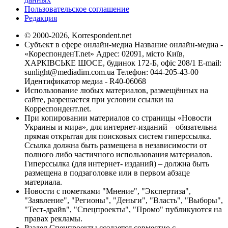
Пользовательское соглашение
Редакция
© 2000-2026, Korrespondent.net
Субъект в сфере онлайн-медиа Название онлайн-медиа -
«КореспонденТ.net» Адрес: 02091, місто Київ,
ХАРКІВСЬКЕ ШОСЕ, будинок 172-Б, офіс 208/1 E-mail:
sunlight@mediadim.com.ua
Телефон: 044-205-43-00
Идентификатор медиа - R40-06068
Использование любых материалов, размещённых на
сайте, разрешается при условии ссылки на
Корреспондент.net.
При копировании материалов со страницы «Новости
Украины и мира», для интернет-изданий – обязательна
прямая открытая для поисковых систем гиперссылка.
Ссылка должна быть размещена в независимости от
полного либо частичного использования материалов.
Гиперссылка (для интернет- изданий) – должна быть
размещена в подзаголовке или в первом абзаце
материала.
Новости с пометками "Мнение", "Экспертиза",
"Заявление", "Регионы", "Деньги", "Власть", "Выборы",
"Тест-драйв", "Спецпроекты", "Промо" публикуются на
правах рекламы.
Раздел Спецпроекты создается совместно с