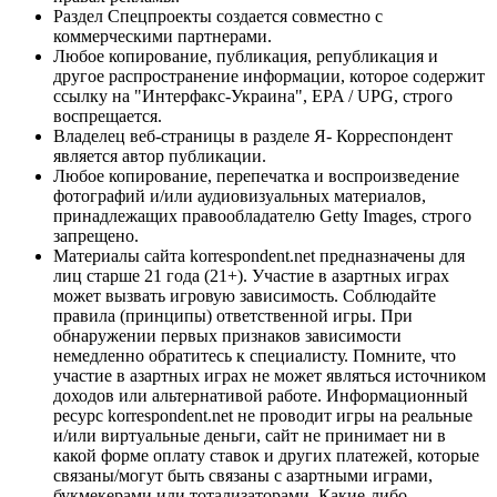
Раздел Спецпроекты создается совместно с
коммерческими партнерами.
Любое копирование, публикация, републикация и
другое распространение информации, которое содержит
ссылку на "Интерфакс-Украина", EPA / UPG, строго
воспрещается.
Владелец веб-страницы в разделе Я- Корреспондент
является автор публикации.
Любое копирование, перепечатка и воспроизведение
фотографий и/или аудиовизуальных материалов,
принадлежащих правообладателю Getty Images, строго
запрещено.
Материалы сайта korrespondent.net предназначены для
лиц старше 21 года (21+). Участие в азартных играх
может вызвать игровую зависимость. Соблюдайте
правила (принципы) ответственной игры. При
обнаружении первых признаков зависимости
немедленно обратитесь к специалисту. Помните, что
участие в азартных играх не может являться источником
доходов или альтернативой работе. Информационный
ресурс korrespondent.net не проводит игры на реальные
и/или виртуальные деньги, сайт не принимает ни в
какой форме оплату ставок и других платежей, которые
связаны/могут быть связаны с азартными играми,
букмекерами или тотализаторами. Какие-либо