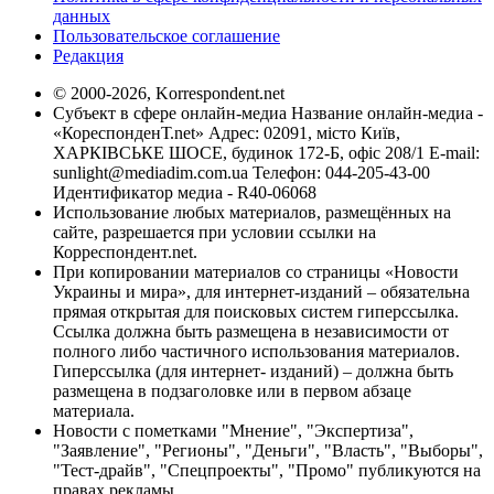
данных
Пользовательское соглашение
Редакция
© 2000-2026, Korrespondent.net
Субъект в сфере онлайн-медиа Название онлайн-медиа -
«КореспонденТ.net» Адрес: 02091, місто Київ,
ХАРКІВСЬКЕ ШОСЕ, будинок 172-Б, офіс 208/1 E-mail:
sunlight@mediadim.com.ua
Телефон: 044-205-43-00
Идентификатор медиа - R40-06068
Использование любых материалов, размещённых на
сайте, разрешается при условии ссылки на
Корреспондент.net.
При копировании материалов со страницы «Новости
Украины и мира», для интернет-изданий – обязательна
прямая открытая для поисковых систем гиперссылка.
Ссылка должна быть размещена в независимости от
полного либо частичного использования материалов.
Гиперссылка (для интернет- изданий) – должна быть
размещена в подзаголовке или в первом абзаце
материала.
Новости с пометками "Мнение", "Экспертиза",
"Заявление", "Регионы", "Деньги", "Власть", "Выборы",
"Тест-драйв", "Спецпроекты", "Промо" публикуются на
правах рекламы.