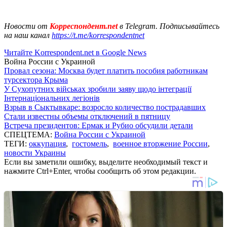
Новости от
Корреспондент.net
в Telegram. Подписывайтесь
на наш канал
https://t.me/korrespondentnet
Читайте Korrespondent.net в Google News
Война России с Украиной
Провал сезона: Москва будет платить пособия работникам
турсектора Крыма
У Сухопутних військах зробили заяву щодо інтеграції
Інтернаціональних легіонів
Взрыв в Сыктывкаре: возросло количество пострадавших
Стали известны объемы отключений в пятницу
Встреча президентов: Ермак и Рубио обсудили детали
СПЕЦТЕМА:
Война России с Украиной
ТЕГИ:
оккупация
,
гостомель
,
военное вторжение России
,
новости Украины
Если вы заметили ошибку, выделите необходимый текст и
нажмите Ctrl+Enter, чтобы сообщить об этом редакции.