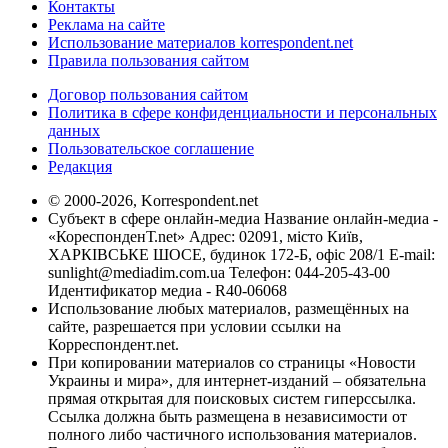
Контакты
Реклама на сайте
Использование материалов korrespondent.net
Правила пользования сайтом
Договор пользования сайтом
Политика в сфере конфиденциальности и персональных
данных
Пользовательское соглашение
Редакция
© 2000-2026, Korrespondent.net
Субъект в сфере онлайн-медиа Название онлайн-медиа -
«КореспонденТ.net» Адрес: 02091, місто Київ,
ХАРКІВСЬКЕ ШОСЕ, будинок 172-Б, офіс 208/1 E-mail:
sunlight@mediadim.com.ua
Телефон: 044-205-43-00
Идентификатор медиа - R40-06068
Использование любых материалов, размещённых на
сайте, разрешается при условии ссылки на
Корреспондент.net.
При копировании материалов со страницы «Новости
Украины и мира», для интернет-изданий – обязательна
прямая открытая для поисковых систем гиперссылка.
Ссылка должна быть размещена в независимости от
полного либо частичного использования материалов.