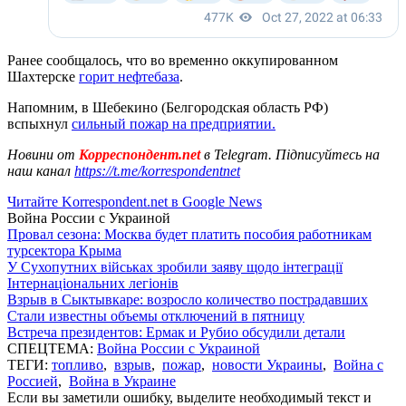
Ранее сообщалось, что во временно оккупированном
Шахтерске
горит нефтебаза
.
Напомним, в Шебекино (Белгородская область РФ)
вспыхнул
сильный пожар на предприятии.
Новини от
Корреспондент.net
в Telegram. Підписуйтесь на
наш канал
https://t.me/korrespondentnet
Читайте Korrespondent.net в Google News
Война России с Украиной
Провал сезона: Москва будет платить пособия работникам
турсектора Крыма
У Сухопутних військах зробили заяву щодо інтеграції
Інтернаціональних легіонів
Взрыв в Сыктывкаре: возросло количество пострадавших
Стали известны объемы отключений в пятницу
Встреча президентов: Ермак и Рубио обсудили детали
СПЕЦТЕМА:
Война России с Украиной
ТЕГИ:
топливо
,
взрыв
,
пожар
,
новости Украины
,
Война с
Россией
,
Война в Украине
Если вы заметили ошибку, выделите необходимый текст и