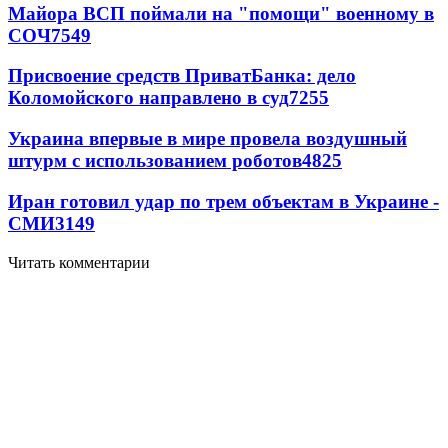
Майора ВСП поймали на "помощи" военному в
СОЧ
7549
Присвоение средств ПриватБанка: дело
Коломойского направлено в суд
7255
Украина впервые в мире провела воздушный
штурм с использованием роботов
4825
Иран готовил удар по трем объектам в Украине -
СМИ
3149
Читать комментарии