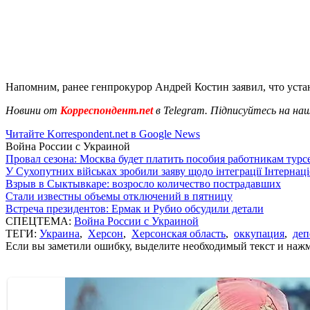
Напомним, ранее генпрокурор Андрей Костин заявил, что уст
Новини от
Корреспондент.net
в Telegram. Підписуйтесь на на
Читайте Korrespondent.net в Google News
Война России с Украиной
Провал сезона: Москва будет платить пособия работникам тур
У Сухопутних військах зробили заяву щодо інтеграції Інтернац
Взрыв в Сыктывкаре: возросло количество пострадавших
Стали известны объемы отключений в пятницу
Встреча президентов: Ермак и Рубио обсудили детали
СПЕЦТЕМА:
Война России с Украиной
ТЕГИ:
Украина
,
Херсон
,
Херсонская область
,
оккупация
,
деп
Если вы заметили ошибку, выделите необходимый текст и нажми