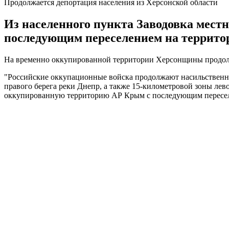
Продолжается депортация населения из Херсонской области
Из населенного пункта Заводовка мес
последующим переселением на террито
На временно оккупированной территории Херсонщины продолж
"Российские оккупационные войска продолжают насильственну
правого берега реки Днепр, а также 15-километровой зоны ле
оккупированную территорию АР Крым с последующим переселе