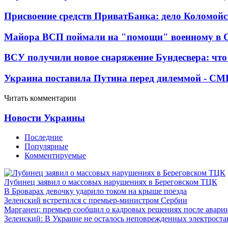
Присвоение средств ПриватБанка: дело Коломойс
Майора ВСП поймали на "помощи" военному в
ВСУ получили новое снаряжение Бундесвера: что
Украина поставила Путина перед дилеммой - СМ
Читать комментарии
Новости Украины
Последние
Популярные
Комментируемые
Лубинец заявил о массовых нарушениях в Береговском ТЦК
В Броварах девочку ударило током на крыше поезда
Зеленский встретился с премьер-министром Сербии
Марганец: премьер сообщил о кадровых решениях после авари
Зеленский: В Украине не осталось неповрежденных электрост