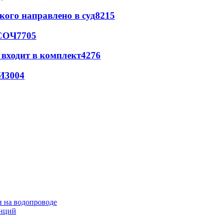
кого направлено в суд
8215
 СОЧ
7705
 входит в комплект
4276
И
3004
и на водопроводе
анций