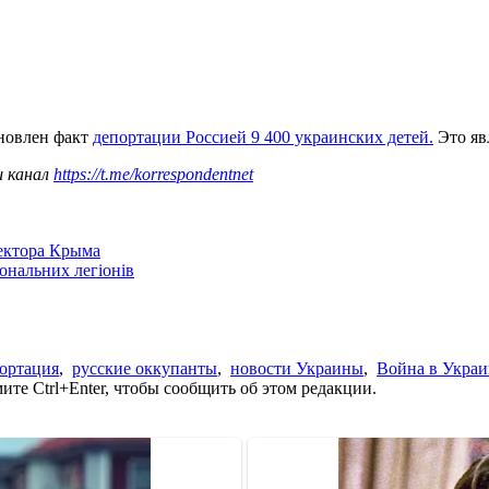
ановлен факт
депортации Россией 9 400 украинских детей.
Это яв
ш канал
https://t.me/korrespondentnet
сектора Крыма
іональних легіонів
ортация
,
русские оккупанты
,
новости Украины
,
Война в Украи
те Ctrl+Enter, чтобы сообщить об этом редакции.