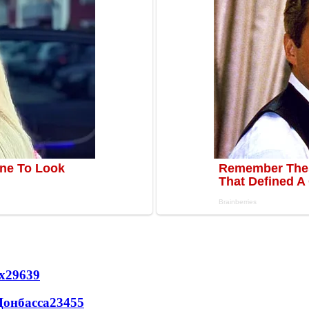
х
29639
Донбасса
23455