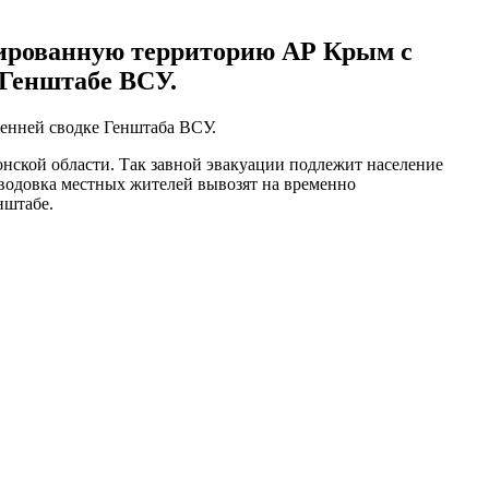
пированную территорию АР Крым с
 Генштабе ВСУ.
ренней сводке Генштаба ВСУ.
нской области. Так завной эвакуации подлежит население
аводовка местных жителей вывозят на временно
нштабе.