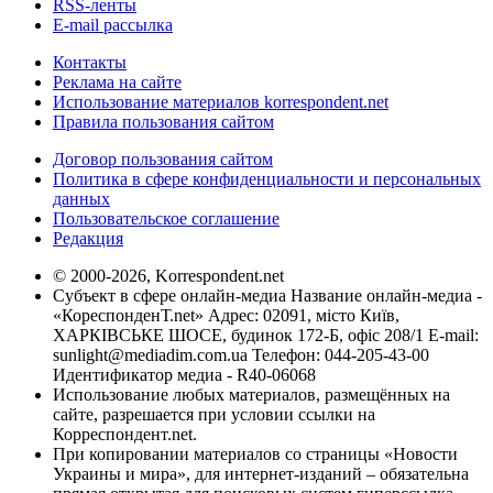
RSS-ленты
E-mail рассылка
Контакты
Реклама на сайте
Использование материалов korrespondent.net
Правила пользования сайтом
Договор пользования сайтом
Политика в сфере конфиденциальности и персональных
данных
Пользовательское соглашение
Редакция
© 2000-2026, Korrespondent.net
Субъект в сфере онлайн-медиа Название онлайн-медиа -
«КореспонденТ.net» Адрес: 02091, місто Київ,
ХАРКІВСЬКЕ ШОСЕ, будинок 172-Б, офіс 208/1 E-mail:
sunlight@mediadim.com.ua
Телефон: 044-205-43-00
Идентификатор медиа - R40-06068
Использование любых материалов, размещённых на
сайте, разрешается при условии ссылки на
Корреспондент.net.
При копировании материалов со страницы «Новости
Украины и мира», для интернет-изданий – обязательна