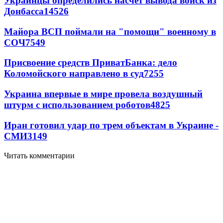
Украинцы определились насчет вывода войск из
Донбасса
14526
Майора ВСП поймали на "помощи" военному в
СОЧ
7549
Присвоение средств ПриватБанка: дело
Коломойского направлено в суд
7255
Украина впервые в мире провела воздушный
штурм с использованием роботов
4825
Иран готовил удар по трем объектам в Украине -
СМИ
3149
Читать комментарии