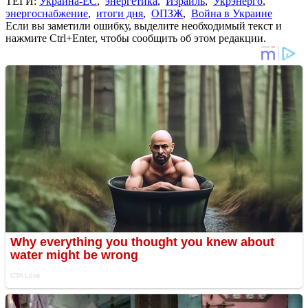
ТЕГИ:
Украина-ЕС
,
энергетика
,
Израиль
,
Укрэнерго
,
энергоснабжение
,
итоги дня
,
ОПЗЖ
,
Война в Украине
Если вы заметили ошибку, выделите необходимый текст и
нажмите Ctrl+Enter, чтобы сообщить об этом редакции.