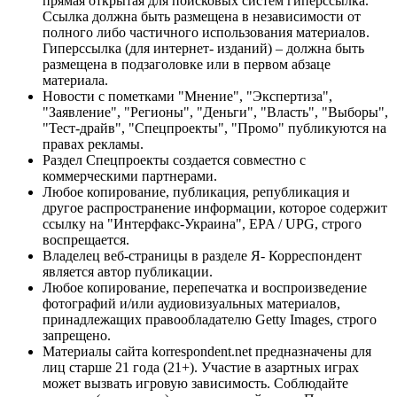
прямая открытая для поисковых систем гиперссылка.
Ссылка должна быть размещена в независимости от
полного либо частичного использования материалов.
Гиперссылка (для интернет- изданий) – должна быть
размещена в подзаголовке или в первом абзаце
материала.
Новости с пометками "Мнение", "Экспертиза",
"Заявление", "Регионы", "Деньги", "Власть", "Выборы",
"Тест-драйв", "Спецпроекты", "Промо" публикуются на
правах рекламы.
Раздел Спецпроекты создается совместно с
коммерческими партнерами.
Любое копирование, публикация, републикация и
другое распространение информации, которое содержит
ссылку на "Интерфакс-Украина", EPA / UPG, строго
воспрещается.
Владелец веб-страницы в разделе Я- Корреспондент
является автор публикации.
Любое копирование, перепечатка и воспроизведение
фотографий и/или аудиовизуальных материалов,
принадлежащих правообладателю Getty Images, строго
запрещено.
Материалы сайта korrespondent.net предназначены для
лиц старше 21 года (21+). Участие в азартных играх
может вызвать игровую зависимость. Соблюдайте