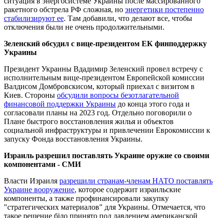
ситуация в энергосистеме Украины после массированного
ракетного обстрела РФ сложная, но
энергетики постепенно
стабилизируют ее
. Там добавили, что делают все, чтобы
отключения были не очень продолжительными.
Зеленский обсудил с вице-президентом ЕК финподдержку
Украины
Президент Украины Вдадимир Зеленский провел встречу с
исполнительным вице-президентом Европейской комиссии
Валдисом Домбровскисом, который приехал с визитом в
Киев. Стороны
обсудили вопросы безотлагательной
финансовой поддержки Украины
до конца этого года и
согласовали планы на 2023 год. Отдельно поговорили о
Плане быстрого восстановления жилья и объектов
социальной инфраструктуры и привлечении Еврокомиссии к
запуску Фонда восстановления Украины.
Израиль разрешил поставлять Украине оружие со своими
компонентами - СМИ
Власти Израиля
разрешили странам-членам НАТО поставлять
Украине вооружение
, которое содержит израильские
компоненты, а также профинансировали закупку
"стратегических материалов" для Украины. Отмечается, что
такое решение біло принято под давлением американской