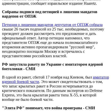
администрации, сообщает израильское издание Haaretz.
Собраны подписи под петицией о лишении мандатов
нардепов от ОПЗЖ
Петиция о лишении мандатов депутатов от ОПЗЖ собрала
свыше 26 тысяч подписей из 25 тыс. необходимых, поэтому
президент должен рассмотреть это предложение и дать
официальный ответ. Автор петиции напомнил, что
представители ОПЗЖ еще до начала полномасштабного
вторжения активно пропагандировали "русский мир",
неоднократно посещали Москву и встречались с
представителями российских властей.
РФ запустила ракету по Украине с имитатором ядерной
боеголовки - СМИ
В одной из ракет, сбитой 17 ноября над Киевом, был
имитатор
ядерной боевой части
. Это может свидетельствовать о том,
что запас крылатых ракет в России исчерпывается до
критического показателя. По данным экспертов из Defense
Express, это была крылатая ракета типа Х-55, в которой
вообще не было боевой части.
"Элита РФ" понимает, что война проиграна - СМИ