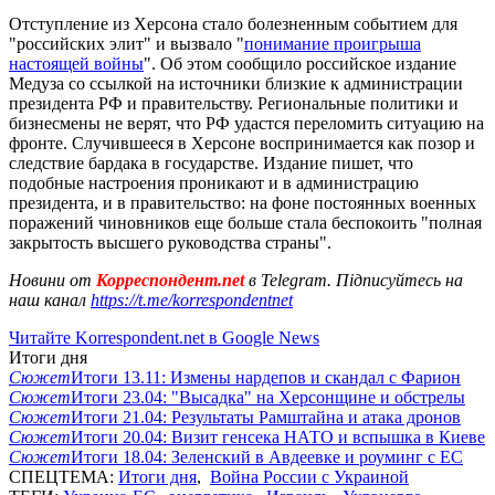
Отступление из Херсона стало болезненным событием для
"российских элит" и вызвало "
понимание проигрыша
настоящей войны
". Об этом сообщило российское издание
Медуза со ссылкой на источники близкие к администрации
президента РФ и правительству. Региональные политики и
бизнесмены не верят, что РФ удастся переломить ситуацию на
фронте. Случившееся в Херсоне воспринимается как позор и
следствие бардака в государстве. Издание пишет, что
подобные настроения проникают и в администрацию
президента, и в правительство: на фоне постоянных военных
поражений чиновников еще больше стала беспокоить "полная
закрытость высшего руководства страны".
Новини от
Корреспондент.net
в Telegram. Підписуйтесь на
наш канал
https://t.me/korrespondentnet
Читайте Korrespondent.net в Google News
Итоги дня
Сюжет
Итоги 13.11: Измены нардепов и скандал с Фарион
Сюжет
Итоги 23.04: "Высадка" на Херсонщине и обстрелы
Сюжет
Итоги 21.04: Результаты Рамштайна и атака дронов
Сюжет
Итоги 20.04: Визит генсека НАТО и вспышка в Киеве
Сюжет
Итоги 18.04: Зеленский в Авдеевке и роуминг с ЕС
СПЕЦТЕМА:
Итоги дня
,
Война России с Украиной