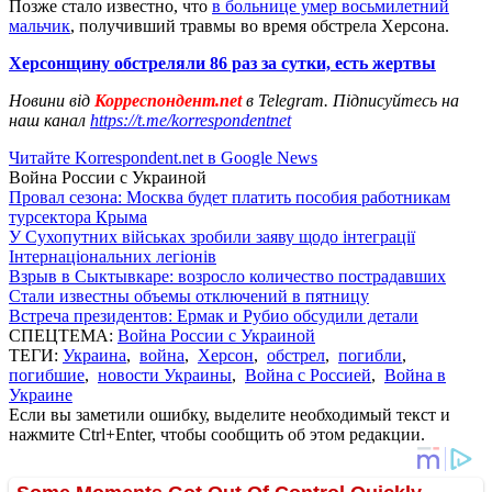
Позже стало известно, что
в больнице умер восьмилетний
мальчик
, получивший травмы во время обстрела Херсона.
Херсонщину обстреляли 86 раз за сутки, есть жертвы
Новини від
Корреспондент.net
в Telegram. Підписуйтесь на
наш канал
https://t.me/korrespondentnet
Читайте Korrespondent.net в Google News
Война России с Украиной
Провал сезона: Москва будет платить пособия работникам
турсектора Крыма
У Сухопутних військах зробили заяву щодо інтеграції
Інтернаціональних легіонів
Взрыв в Сыктывкаре: возросло количество пострадавших
Стали известны объемы отключений в пятницу
Встреча президентов: Ермак и Рубио обсудили детали
СПЕЦТЕМА:
Война России с Украиной
ТЕГИ:
Украина
,
война
,
Херсон
,
обстрел
,
погибли
,
погибшие
,
новости Украины
,
Война с Россией
,
Война в
Украине
Если вы заметили ошибку, выделите необходимый текст и
нажмите Ctrl+Enter, чтобы сообщить об этом редакции.