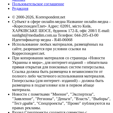
Пользовательское соглашение
Редакция
© 2000-2026, Korrespondent.net
Субъект в сфере онлайн-медиа Название онлайн-медиа -
«КореспонденТ.net» Адрес: 02091, місто Київ,
ХАРКІВСЬКЕ ШОСЕ, будинок 172-Б, офіс 208/1 E-mail:
sunlight@mediadim.com.ua
Телефон: 044-205-43-00
Идентификатор медиа - R40-06068
Использование любых материалов, размещённых на
сайте, разрешается при условии ссылки на
Корреспондент.net.
При копировании материалов со страницы «Новости
Украины и мира», для интернет-изданий – обязательна
прямая открытая для поисковых систем гиперссылка.
Ссылка должна быть размещена в независимости от
полного либо частичного использования материалов.
Гиперссылка (для интернет- изданий) – должна быть
размещена в подзаголовке или в первом абзаце
материала.
Новости с пометками "Мнение", "Экспертиза",
"Заявление", "Регионы", "Деньги", "Власть", "Выборы",
"Тест-драйв", "Спецпроекты", "Промо" публикуются на
правах рекламы.
Раздел Спецпроекты создается совместно с