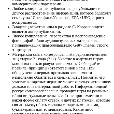
коммерческими партнерами.
Любое копирование, публикация, републикация и
другое распространение информации, которое содержит
ссылку на "Интерфакс-Украина", EPA / UPG, строго
воспрещается.
Владелец веб-страницы в разделе Я- Корреспондент
является автор публикации.
Любое копирование, перепечатка и воспроизведение
фотографий и/или аудиовизуальных материалов,
принадлежащих правообладателю Getty Images, строго
запрещено.
Материалы сайта korrespondent.net предназначены для
лиц старше 21 года (21+). Участие в азартных играх
может вызвать игровую зависимость. Соблюдайте
правила (принципы) ответственной игры. При
обнаружении первых признаков зависимости
немедленно обратитесь к специалисту. Помните, что
участие в азартных играх не может являться источником
доходов или альтернативой работе. Информационный
ресурс korrespondent.net не проводит игры на реальные
и/или виртуальные деньги, сайт не принимает ни в
какой форме оплату ставок и других платежей, которые
связаны/могут быть связаны с азартными играми,
букмекерами или тотализаторами. Какие-либо
материалы на информационном ресурсе