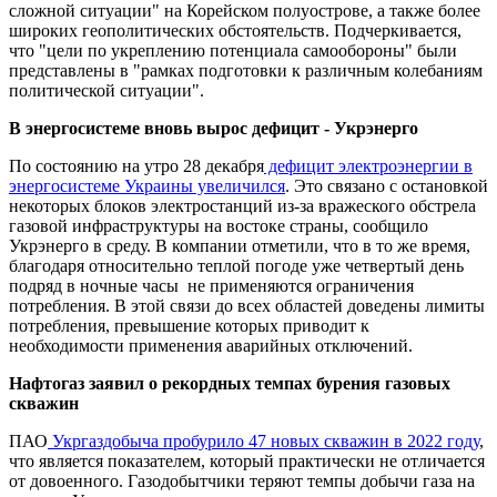
сложной ситуации" на Корейском полуострове, а также более
широких геополитических обстоятельств. Подчеркивается,
что "цели по укреплению потенциала самообороны" были
представлены в "рамках подготовки к различным колебаниям
политической ситуации".
В энергосистеме вновь вырос дефицит - Укрэнерго
По состоянию на утро 28 декабря
дефицит электроэнергии в
энергосистеме Украины увеличился
. Это связано с остановкой
некоторых блоков электростанций из-за вражеского обстрела
газовой инфраструктуры на востоке страны, сообщило
Укрэнерго в среду. В компании отметили, что в то же время,
благодаря относительно теплой погоде уже четвертый день
подряд в ночные часы не применяются ограничения
потребления. В этой связи до всех областей доведены лимиты
потребления, превышение которых приводит к
необходимости применения аварийных отключений.
Нафтогаз заявил о рекордных темпах бурения газовых
скважин
ПАО
Укргаздобыча пробурило 47 новых скважин в 2022 году
,
что является показателем, который практически не отличается
от довоенного. Газодобытчики теряют темпы добычи газа на