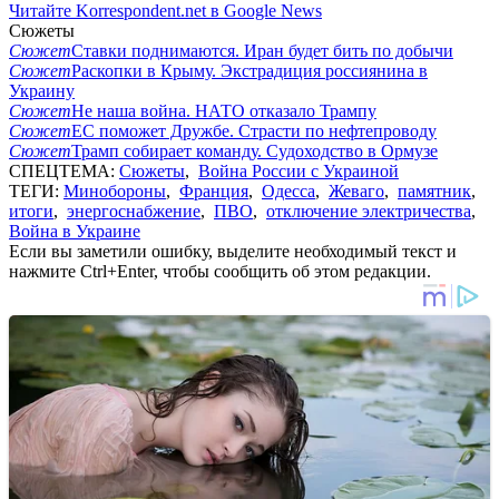
Читайте Korrespondent.net в Google News
Сюжеты
Сюжет
Ставки поднимаются. Иран будет бить по добычи
Сюжет
Раскопки в Крыму. Экстрадиция россиянина в
Украину
Сюжет
Не наша война. НАТО отказало Трампу
Сюжет
ЕС поможет Дружбе. Страсти по нефтепроводу
Сюжет
Трамп собирает команду. Судоходство в Ормузе
СПЕЦТЕМА:
Сюжеты
,
Война России с Украиной
ТЕГИ:
Минобороны
,
Франция
,
Одесса
,
Жеваго
,
памятник
,
итоги
,
энергоснабжение
,
ПВО
,
отключение электричества
,
Война в Украине
Если вы заметили ошибку, выделите необходимый текст и
нажмите Ctrl+Enter, чтобы сообщить об этом редакции.