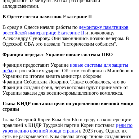
продлилось 52 минуты. Его 41 раз прерывали
аплодисментами.
В Одессе снесли памятник Екатерине II
В среду в Одессе начали работы по
демонтажу памятников
российской императрице Екатерине II
и полководцу
Александру Суворову. Они закончились поздно вечером. В
Одесской ОВА это назвали "историческим собыием".
Франция передаст Украине новые системы ПВО
Франция предоставит Украине
новые системы для защиты
неба
от российских ударов. Об этом сообщили в Минобороны
Украины по итогам визита министра обороны
Франции Себастьяна Лекорню. Также сообщалось, что во
Франции создали фонд, через который будут принимать от
Украины заказы для военно-промышленного комплекса.
Глава КНДР поставил цели по укреплению военной мощи
страны
Глава Северной Кореи Ким Чен Ын в среду на конференции
правящей в КНДР Трудовой партии Кореи поставил
цели по
укреплению военной мощи страны
в 2023 году. Однко, их
суть не раскрывается. Ким сделал обзор "вновь создавшейся