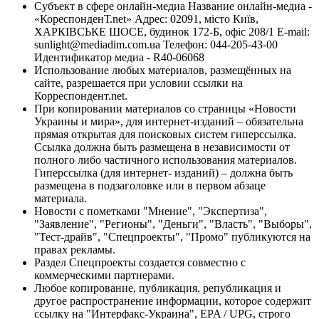
Субъект в сфере онлайн-медиа Название онлайн-медиа -
«КореспонденТ.net» Адрес: 02091, місто Київ,
ХАРКІВСЬКЕ ШОСЕ, будинок 172-Б, офіс 208/1 E-mail:
sunlight@mediadim.com.ua
Телефон: 044-205-43-00
Идентификатор медиа - R40-06068
Использование любых материалов, размещённых на
сайте, разрешается при условии ссылки на
Корреспондент.net.
При копировании материалов со страницы «Новости
Украины и мира», для интернет-изданий – обязательна
прямая открытая для поисковых систем гиперссылка.
Ссылка должна быть размещена в независимости от
полного либо частичного использования материалов.
Гиперссылка (для интернет- изданий) – должна быть
размещена в подзаголовке или в первом абзаце
материала.
Новости с пометками "Мнение", "Экспертиза",
"Заявление", "Регионы", "Деньги", "Власть", "Выборы",
"Тест-драйв", "Спецпроекты", "Промо" публикуются на
правах рекламы.
Раздел Спецпроекты создается совместно с
коммерческими партнерами.
Любое копирование, публикация, републикация и
другое распространение информации, которое содержит
ссылку на "Интерфакс-Украина", EPA / UPG, строго