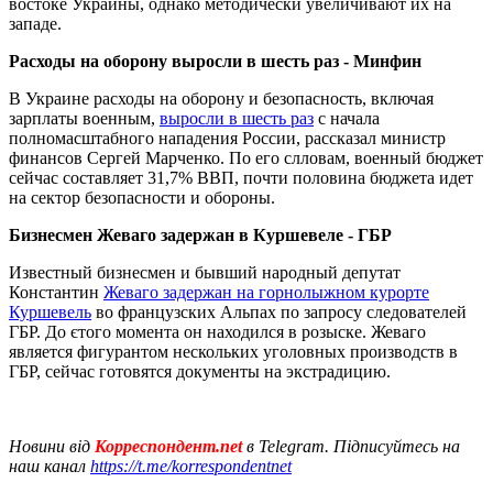
востоке Украины, однако методически увеличивают их на
западе.
Расходы на оборону выросли в шесть раз - Минфин
В Украине расходы на оборону и безопасность, включая
зарплаты военным,
выросли в шесть раз
с начала
полномасштабного нападения России, рассказал министр
финансов Сергей Марченко. По его слловам, военный бюджет
сейчас составляет 31,7% ВВП, почти половина бюджета идет
на сектор безопасности и обороны.
Бизнесмен Жеваго задержан в Куршевеле - ГБР
Известный бизнесмен и бывший народный депутат
Константин
Жеваго задержан на горнолыжном курорте
Куршевель
во французских Альпах по запросу следователей
ГБР. До єтого момента он находился в розыске. Жеваго
является фигурантом нескольких уголовных производств в
ГБР, сейчас готовятся документы на экстрадицию.
Новини від
Корреспондент.net
в Telegram. Підписуйтесь на
наш канал
https://t.me/korrespondentnet