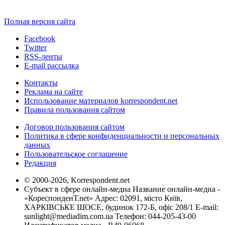
Полная версия сайта
Facebook
Twitter
RSS-ленты
E-mail рассылка
Контакты
Реклама на сайте
Использование материалов korrespondent.net
Правила пользования сайтом
Договор пользования сайтом
Политика в сфере конфиденциальности и персональных
данных
Пользовательское соглашение
Редакция
© 2000-2026, Korrespondent.net
Субъект в сфере онлайн-медиа Название онлайн-медиа -
«КореспонденТ.net» Адрес: 02091, місто Київ,
ХАРКІВСЬКЕ ШОСЕ, будинок 172-Б, офіс 208/1 E-mail:
sunlight@mediadim.com.ua
Телефон: 044-205-43-00