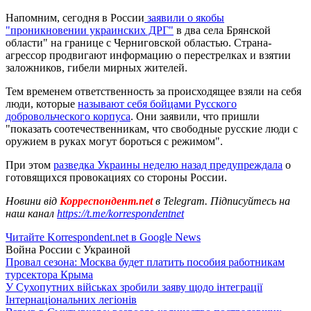
Напомним, сегодня в России
заявили о якобы
"проникновении украинских ДРГ"
в два села Брянской
области" на границе с Черниговской областью. Страна-
агрессор продвигают информацию о перестрелках и взятии
заложников, гибели мирных жителей.
Тем временем ответственность за происходящее взяли на себя
люди, которые
называют себя бойцами Русского
добровольческого корпуса
. Они заявили, что пришли
"показать соотечественникам, что свободные русские люди с
оружием в руках могут бороться с режимом".
При этом
разведка Украины неделю назад предупреждала
о
готовящихся провокациях со стороны России.
Новини від
Корреспондент.net
в Telegram. Підписуйтесь на
наш канал
https://t.me/korrespondentnet
Читайте Korrespondent.net в Google News
Война России с Украиной
Провал сезона: Москва будет платить пособия работникам
турсектора Крыма
У Сухопутних військах зробили заяву щодо інтеграції
Інтернаціональних легіонів