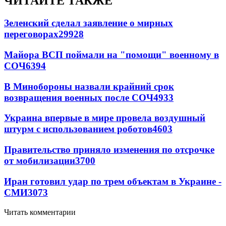
ЧИТАЙТЕ ТАКЖЕ
Зеленский сделал заявление о мирных
переговорах
29928
Майора ВСП поймали на "помощи" военному в
СОЧ
6394
В Минобороны назвали крайний срок
возвращения военных после СОЧ
4933
Украина впервые в мире провела воздушный
штурм с использованием роботов
4603
Правительство приняло изменения по отсрочке
от мобилизации
3700
Иран готовил удар по трем объектам в Украине -
СМИ
3073
Читать комментарии