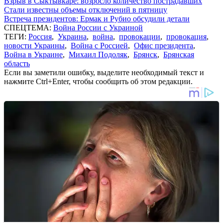
Взрыв в Сыктывкаре: возросло количество пострадавших
Стали известны объемы отключений в пятницу
Встреча президентов: Ермак и Рубио обсудили детали
СПЕЦТЕМА:
Война России с Украиной
ТЕГИ:
Россия
,
Украина
,
война
,
провокации
,
провокация
,
новости Украины
,
Война с Россией
,
Офис президента
,
Война в Украине
,
Михаил Подоляк
,
Брянск
,
Брянская
область
Если вы заметили ошибку, выделите необходимый текст и
нажмите Ctrl+Enter, чтобы сообщить об этом редакции.