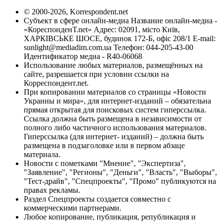
© 2000-2026, Korrespondent.net
Субъект в сфере онлайн-медиа Название онлайн-медиа -
«КореспонденТ.net» Адрес: 02091, місто Київ,
ХАРКІВСЬКЕ ШОСЕ, будинок 172-Б, офіс 208/1 E-mail:
sunlight@mediadim.com.ua
Телефон: 044-205-43-00
Идентификатор медиа - R40-06068
Использование любых материалов, размещённых на
сайте, разрешается при условии ссылки на
Корреспондент.net.
При копировании материалов со страницы «Новости
Украины и мира», для интернет-изданий – обязательна
прямая открытая для поисковых систем гиперссылка.
Ссылка должна быть размещена в независимости от
полного либо частичного использования материалов.
Гиперссылка (для интернет- изданий) – должна быть
размещена в подзаголовке или в первом абзаце
материала.
Новости с пометками "Мнение", "Экспертиза",
"Заявление", "Регионы", "Деньги", "Власть", "Выборы",
"Тест-драйв", "Спецпроекты", "Промо" публикуются на
правах рекламы.
Раздел Спецпроекты создается совместно с
коммерческими партнерами.
Любое копирование, публикация, републикация и