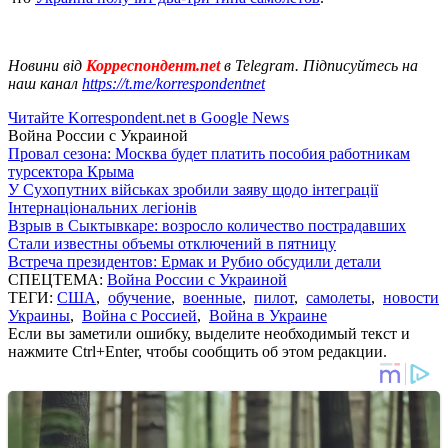
Новини від
Корреспондент.net
в Telegram. Підписуйтесь на
наш канал
https://t.me/korrespondentnet
Читайте Korrespondent.net в Google News
Война России с Украиной
Провал сезона: Москва будет платить пособия работникам
турсектора Крыма
У Сухопутних військах зробили заяву щодо інтеграції
Інтернаціональних легіонів
Взрыв в Сыктывкаре: возросло количество пострадавших
Стали известны объемы отключений в пятницу
Встреча президентов: Ермак и Рубио обсудили детали
СПЕЦТЕМА:
Война России с Украиной
ТЕГИ:
США
,
обучение
,
военные
,
пилот
,
самолеты
,
новости
Украины
,
Война с Россией
,
Война в Украине
Если вы заметили ошибку, выделите необходимый текст и
нажмите Ctrl+Enter, чтобы сообщить об этом редакции.