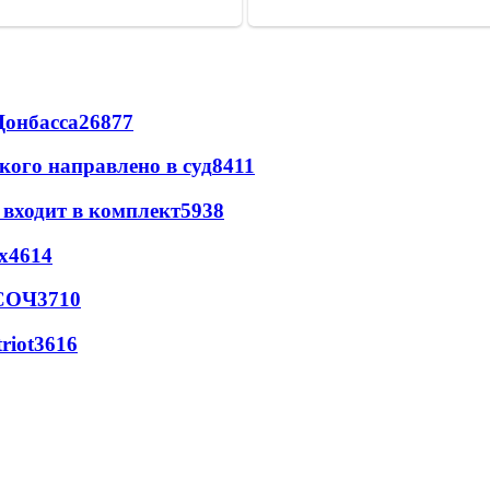
Донбасса
26877
кого направлено в суд
8411
 входит в комплект
5938
х
4614
 СОЧ
3710
riot
3616