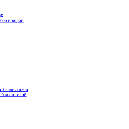
ек
язью и водой
с баллистикой