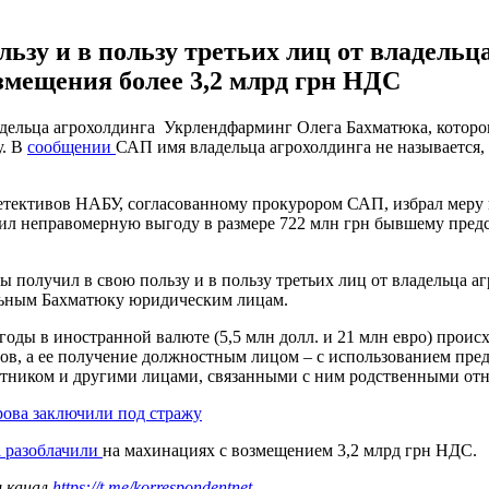
зу и в пользу третьих лиц от владельца 
змещения более 3,2 млрд грн НДС
ельца агрохолдинга Укрлендфарминг Олега Бахматюка, которого 
у. В
сообщении
САП имя владельца агрохолдинга не называется
детективов НАБУ, согласованному прокурором САП, избрал меру 
вил неправомерную выгоду в размере 722 млн грн бывшему предс
ы получил в свою пользу и в пользу третьих лиц от владельца аг
льным Бахматюку юридическим лицам.
годы в иностранной валюте (5,5 млн долл. и 21 млн евро) проис
ов, а ее получение должностным лицом – с использованием пред
етником и другими лицами, связанными с ним родственными от
рова заключили под стражу
а разоблачили
на махинациях с возмещением 3,2 млрд грн НДС.
ш канал
https://t.me/korrespondentnet