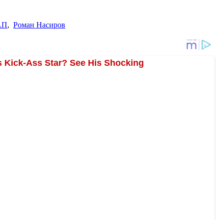
АП
,
Роман Насиров