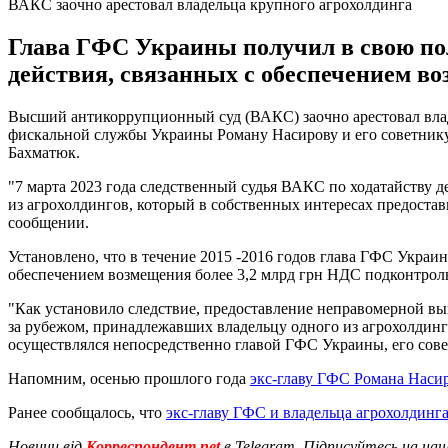
ВАКС заочно арестовал владельца крупного агрохолдинга
Глава ГФС Украины получил в свою поль
действия, связанных с обеспечением во
Высший антикоррупционный суд (ВАКС) заочно арестовал влад
фискальной службы Украины Роману Насирову и его советник
Бахматюк.
"7 марта 2023 года следственный судья ВАКС по ходатайству 
из агрохолдингов, который в собственных интересах предоста
сообщении.
Установлено, что в течение 2015 -2016 годов глава ГФС Украин
обеспечением возмещения более 3,2 млрд грн НДС подконтро
"Как установило следствие, предоставление неправомерной вы
за рубежом, принадлежавших владельцу одного из агрохолдинг
осуществлялся непосредственно главой ГФС Украины, его сов
Напомним, осенью прошлого года
экс-главу ГФС Романа Наси
Ранее сообщалось, что
экс-главу ГФС и владельца агрохолдинг
Новини від
Корреспондент.net
в Telegram. Підписуйтесь на на