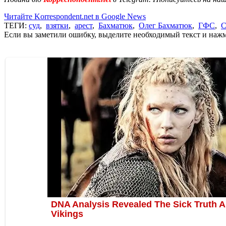
Читайте Korrespondent.net в Google News
ТЕГИ:
суд
,
взятки
,
арест
,
Бахматюк
,
Олег Бахматюк
,
ГФС
,
С
Если вы заметили ошибку, выделите необходимый текст и нажми