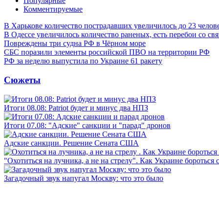
Популярные
Комментируемые
В Харькове количество пострадавших увеличилось до 23 челов
В Одессе увеличилось количество раненых, есть перебои со св
Повреждены три судна РФ в Чёрном море
СБС поразили элементы российской ПВО на территории РФ
РФ за неделю выпустила по Украине 61 ракету
Сюжеты
Итоги 08.08: Patriot будет и минус два НПЗ
Итоги 07.08: "Адские" санкции и "парад" дронов
Адские санкции. Решение Сената США
"Охотиться на лучника, а не на стрелу". Как Украине бороться 
Загадочный звук напугал Москву: что это было