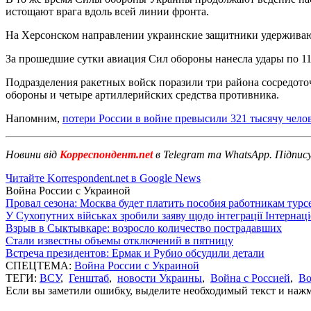
истощают врага вдоль всей линии фронта.
На Херсонском направлении украинские защитники удерживают
За прошедшие сутки авиация Сил обороны нанесла удары по 11
Подразделения ракетных войск поразили три района сосредото
обороны и четыре артиллерийских средства противника.
Напомним,
потери России в войне превысили 321 тысячу чело
Новини від
Корреспондент.net
в Telegram та WhatsApp. Підпис
Читайте Korrespondent.net в Google News
Война России с Украиной
Провал сезона: Москва будет платить пособия работникам тур
У Сухопутних військах зробили заяву щодо інтеграції Інтернац
Взрыв в Сыктывкаре: возросло количество пострадавших
Стали известны объемы отключений в пятницу
Встреча президентов: Ермак и Рубио обсудили детали
СПЕЦТЕМА:
Война России с Украиной
ТЕГИ:
ВСУ
,
Генштаб
,
новости Украины
,
Война с Россией
,
Во
Если вы заметили ошибку, выделите необходимый текст и нажми