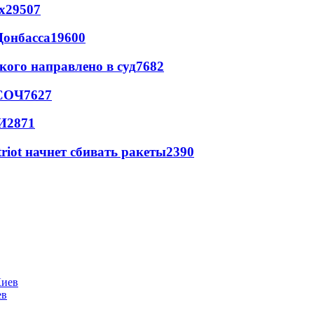
х
29507
Донбасса
19600
кого направлено в суд
7682
 СОЧ
7627
И
2871
triot начнет сбивать ракеты
2390
ев