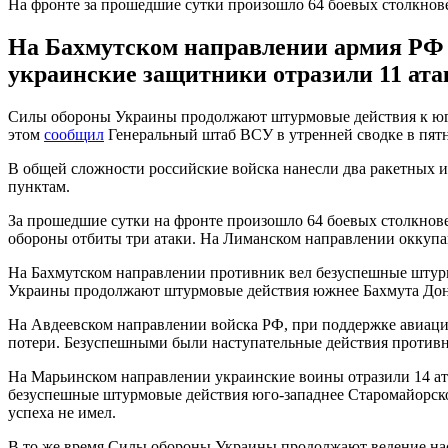
На фронте за прошедшие сутки произошло 64 боевых столкнов
На Бахмутском направлении армия РФ 
украинские защитники отразили 11 ата
Силы обороны Украины продолжают штурмовые действия к югу 
этом
сообщил
Генеральный штаб ВСУ в утренней сводке в пятн
В общей сложности российские войска нанесли два ракетных и
пунктам.
За прошедшие сутки на фронте произошло 64 боевых столкнов
обороны отбиты три атаки. На Лиманском направлении оккупа
На Бахмутском направлении противник вел безуспешные штурм
Украины продолжают штурмовые действия южнее Бахмута Донецк
На Авдеевском направлении войска РФ, при поддержке авиаци
потери. Безуспешными были наступательные действия противн
На Марьинском направлении украинские воины отразили 14 ат
безуспешные штурмовые действия юго-западнее Старомайорско
успеха не имел.
В то же время Силы обороны Украины продолжают ведение нас