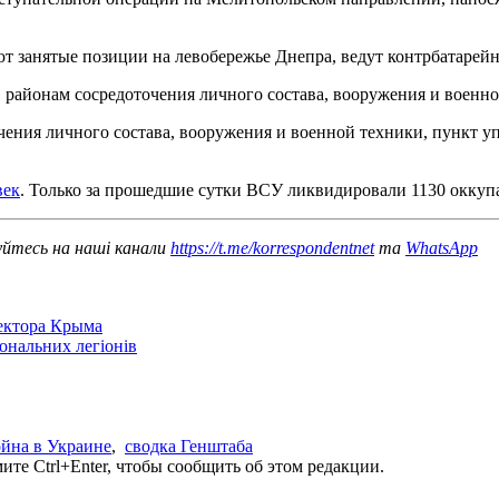
 занятые позиции на левобережье Днепра, ведут контрбатарейн
 районам сосредоточения личного состава, вооружения и военно
чения личного состава, вооружения и военной техники, пункт у
век
. Только за прошедшие сутки ВСУ ликвидировали 1130 оккуп
уйтесь на наші канали
https://t.me/korrespondentnet
та
WhatsApp
сектора Крыма
іональних легіонів
йна в Украине
,
сводка Генштаба
те Ctrl+Enter, чтобы сообщить об этом редакции.