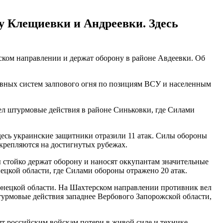
у Клещиевки и Андреевки. Здесь
ком направлении и держат оборону в районе Авдеевки. Об
тивных систем залпового огня по позициям ВСУ и населенным
ел штурмовые действия в районе Синьковки, где Силами
есь украинские защитники отразили 11 атак. Силы обороны
крепляются на достигнутых рубежах.
 стойко держат оборону и наносят оккупантам значительные
цкой области, где Силами обороны отражено 20 атак.
онецкой области. На Шахтерском направлении противник вел
урмовые действия западнее Вербового Запорожской области,
 российским войскам потери в живой силе и технике,