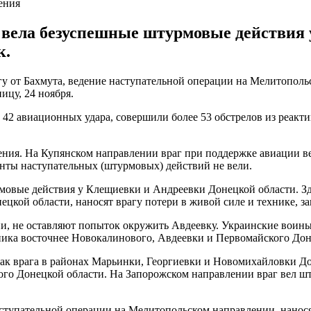
ения
вела безуспешные штурмовые действия 
к.
от Бахмута, ведение наступательной операции на Мелитопольс
ицу, 24 ноября.
 42 авиационных удара, совершили более 53 обстрелов из реак
ения. На Купянском направлении враг при поддержке авиации в
нты наступательных (штурмовых) действий не вели.
овые действия у Клещиевки и Андреевки Донецкой области. Зд
ой области, наносят врагу потери в живой силе и технике, за
и, не оставляют попыток окружить Авдеевку. Украинские воины
ика восточнее Новокалинового, Авдеевки и Первомайского Доне
ак врага в районах Марьинки, Георгиевки и Новомихайловки Д
го Донецкой области. На Запорожском направлении враг вел шт
тупательной операции на Мелитопольском направлении, наносят