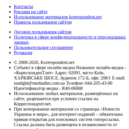
Контакты
Реклама на сайте
Использование материалов korrespondent.net
Правила пользования сайтом
Договор пользования сайтом
Политика в сфере конфиденциальности и персональных
данных
Пользовательское соглашение
Редакция
© 2000-2026, Korrespondent.net
Субъект в сфере онлайн-медиа Название онлайн-медиа -
«КореспонденТ.net» Адрес: 02091, місто Київ,
ХАРКІВСЬКЕ ШОСЕ, будинок 172-Б, офіс 208/1 E-mail:
sunlight@mediadim.com.ua
Телефон: 044-205-43-00
Идентификатор медиа - R40-06068
Использование любых материалов, размещённых на
сайте, разрешается при условии ссылки на
Корреспондент.net.
При копировании материалов со страницы «Новости
Украины и мира», для интернет-изданий – обязательна
прямая открытая для поисковых систем гиперссылка.
Ссылка должна быть размещена в независимости от