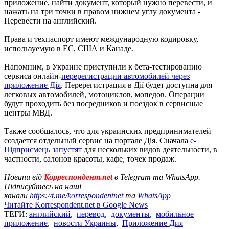
приложение, найти документ, который нужно перевести, и
нажать на три точки в правом нижнем углу документа -
Перевести на английский.
Права и техпаспорт имеют международную кодировку,
используемую в ЕС, США и Канаде.
Напомним, в Украине приступили к бета-тестированию
сервиса онлайн-
перерегистрации автомобилей через
приложение Дія
. Перерегистрация в Дії будет доступна для
легковых автомобилей, мотоциклов, мопедов. Операции
будут проходить без посредников и поездок в сервисные
центры МВД.
Также сообщалось, что для украинских предпринимателей
создается отдельный сервис на портале Дія. Сначала
е-
Підприємець запустят
для нескольких видов деятельности, в
частности, салонов красоты, кафе, точек продаж.
Новини від
Корреспондент.net
в Telegram та WhatsApp.
Підписуйтесь на наші
канали
https://t.me/korrespondentnet
та
WhatsApp
Читайте Korrespondent.net в Google News
ТЕГИ:
английский
,
перевод
,
документы
,
мобильное
приложение
,
новости Украины
,
Приложение Дия