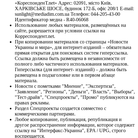
«КореспонденТ.net» Адрес: 02091, місто Київ,
ХАРКІВСЬКЕ ШОСЕ, будинок 172-Б, офіс 208/1 E-mail:
sunlight@mediadim.com.ua
Телефон: 044-205-43-00
Идентификатор медиа - R40-06068
Использование любых материалов, размещённых на
сайте, разрешается при условии ссылки на
Корреспондент.net.
При копировании материалов со страницы «Новости
Украины и мира», для интернет-изданий – обязательна
прямая открытая для поисковых систем гиперссылка.
Ссылка должна быть размещена в независимости от
полного либо частичного использования материалов.
Гиперссылка (для интернет- изданий) – должна быть
размещена в подзаголовке или в первом абзаце
материала.
Новости с пометками "Мнение", "Экспертиза",
"Заявление", "Регионы", "Деньги", "Власть", "Выборы",
"Тест-драйв", "Спецпроекты", "Промо" публикуются на
правах рекламы.
Раздел Спецпроекты создается совместно с
коммерческими партнерами.
Любое копирование, публикация, републикация и
другое распространение информации, которое содержит
ссылку на "Интерфакс-Украина", EPA / UPG, строго
воспрещается.