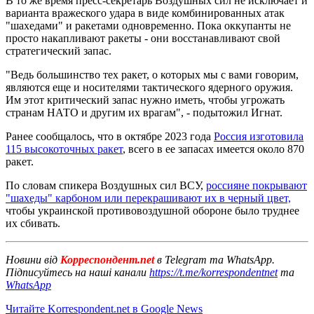
В то же время пресс-секретарь Воздушных сил не исключает и
варианта вражеского удара в виде комбинированных атак
"шахедами" и ракетами одновременно. Пока оккупанты не
просто накапливают ракеты - они восстанавливают свой
стратегический запас.
"Ведь большинство тех ракет, о которых мы с вами говорим,
являются еще и носителями тактического ядерного оружия.
Им этот критический запас нужно иметь, чтобы угрожать
странам НАТО и другим их врагам", - подытожил Игнат.
Ранее сообщалось, что в октябре 2023 года
Россия изготовила
115 высокоточных ракет
, всего в ее запасах имеется около 870
ракет.
По словам спикера Воздушных сил ВСУ,
россияне покрывают
"шахеды" карбоном или перекрашивают их в черный цвет,
чтобы украинской противовоздушной обороне было труднее
их сбивать.
Новини від
Корреспондент.net
в Telegram та WhatsApp.
Підписуйтесь на наші канали
https://t.me/korrespondentnet
та
WhatsApp
Читайте Korrespondent.net в Google News