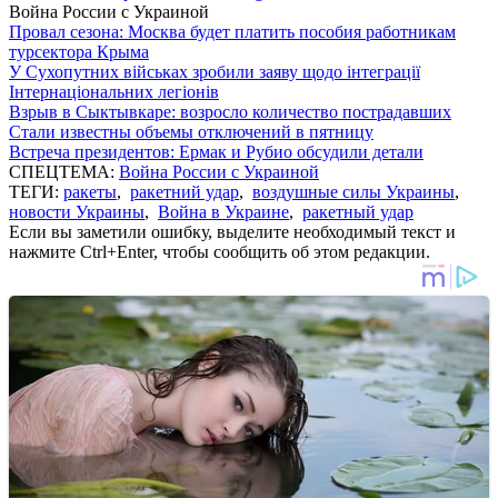
Война России с Украиной
Провал сезона: Москва будет платить пособия работникам
турсектора Крыма
У Сухопутних військах зробили заяву щодо інтеграції
Інтернаціональних легіонів
Взрыв в Сыктывкаре: возросло количество пострадавших
Стали известны объемы отключений в пятницу
Встреча президентов: Ермак и Рубио обсудили детали
СПЕЦТЕМА:
Война России с Украиной
ТЕГИ:
ракеты
,
ракетний удар
,
воздушные силы Украины
,
новости Украины
,
Война в Украине
,
ракетный удар
Если вы заметили ошибку, выделите необходимый текст и
нажмите Ctrl+Enter, чтобы сообщить об этом редакции.