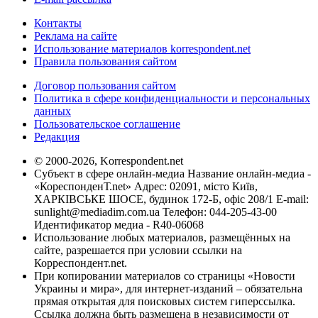
Контакты
Реклама на сайте
Использование материалов korrespondent.net
Правила пользования сайтом
Договор пользования сайтом
Политика в сфере конфиденциальности и персональных
данных
Пользовательское соглашение
Редакция
© 2000-2026, Korrespondent.net
Субъект в сфере онлайн-медиа Название онлайн-медиа -
«КореспонденТ.net» Адрес: 02091, місто Київ,
ХАРКІВСЬКЕ ШОСЕ, будинок 172-Б, офіс 208/1 E-mail:
sunlight@mediadim.com.ua
Телефон: 044-205-43-00
Идентификатор медиа - R40-06068
Использование любых материалов, размещённых на
сайте, разрешается при условии ссылки на
Корреспондент.net.
При копировании материалов со страницы «Новости
Украины и мира», для интернет-изданий – обязательна
прямая открытая для поисковых систем гиперссылка.
Ссылка должна быть размещена в независимости от