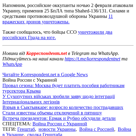
Напомним, российские оккупанты ночью 2 февраля атаковали
Украину, применив 25 БпЛА типа Shahed-136/131. Силами и
средствами противовоздушной обороны Украины
11
вражеских дронов уничтожены.
Также сообщалось, что бойцы ССО
уничтожили два
российских Града на юге.
Новини від
Корреспондент.net
в Telegram та WhatsApp.
Підписуйтесь на наші канали
https://t.me/korrespondentnet
та
WhatsApp
Читайте Korrespondent.net в Google News
Война России с Украиной
Провал сезона: Москва будет платить пособия работникам
турсектора Крыма
У Сухопутних військах зробили заяву щодо інтеграції
Інтернаціональних легіонів
Взрыв в Сыктывкаре: возросло количество пострадавших
Стали известны объемы отключений в пятницу
Встреча президентов: Ермак и Рубио обсудили детали
СПЕЦТЕМА:
Война России с Украиной
ТЕГИ:
Генштаб
,
новости Украины
,
Война с Россией
,
Война
в Украине
,
сводка Генштаба