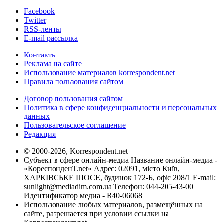
Facebook
Twitter
RSS-ленты
E-mail рассылка
Контакты
Реклама на сайте
Использование материалов korrespondent.net
Правила пользования сайтом
Договор пользования сайтом
Политика в сфере конфиденциальности и персональных
данных
Пользовательское соглашение
Редакция
© 2000-2026, Korrespondent.net
Субъект в сфере онлайн-медиа Название онлайн-медиа -
«КореспонденТ.net» Адрес: 02091, місто Київ,
ХАРКІВСЬКЕ ШОСЕ, будинок 172-Б, офіс 208/1 E-mail:
sunlight@mediadim.com.ua
Телефон: 044-205-43-00
Идентификатор медиа - R40-06068
Использование любых материалов, размещённых на
сайте, разрешается при условии ссылки на