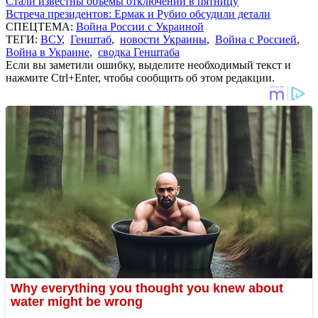
Стали известны объемы отключений в пятницу
Встреча президентов: Ермак и Рубио обсудили детали
СПЕЦТЕМА:
Война России с Украиной
ТЕГИ:
ВСУ
,
Генштаб
,
новости Украины
,
Война с Россией
,
Война в Украине
,
сводка Генштаба
Если вы заметили ошибку, выделите необходимый текст и
нажмите Ctrl+Enter, чтобы сообщить об этом редакции.