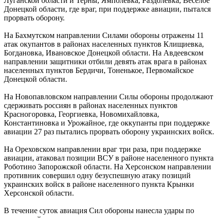
Луганской области и Терны, Ямполевка, Раздолевка, Веселое
Донецкой области, где враг, при поддержке авиации, пытался
прорвать оборону.
На Бахмутском направлении Силами обороны отражены 11
атак окупантов в районах населенных пунктов Клищиевка,
Богдановка, Ивановское Донецкой области. На Авдеевском
направлении защитники отбили девять атак врага в районах
населенных пунктов Бердичи, Тоненькое, Первомайское
Донецкой области.
На Новопавловском направлении Силы обороны продолжают
сдерживать россиян в районах населенных пунктов
Красногоровка, Георгиевка, Новомихайловка,
Константиновка и Урожайное, где оккупанты при поддержке
авиации 27 раз пытались прорвать оборону украинских войск.
На Ореховском направлении враг три раза, при поддержке
авиации, атаковал позиции ВСУ в районе населенного пункта
Роботино Запорожской области. На Херсонском направлении
противник совершил одну безуспешную атаку позиций
украинских войск в районе населенного пункта Крынки
Херсонской области.
В течение суток авиация Сил обороны нанесла удары по