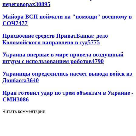
переговорах
30895
Майора ВСП поймали на "помощи" военному в
СОЧ
7477
Присвоение средств ПриватБанка: дело
Коломойского направлено в суд
5775
Украина впервые в мире провела воздушный
штурм с использованием роботов
4790
Украинцы определились насчет вывода войск из
Донбасса
3640
Иран готовил удар по трем объектам в Украине -
СМИ
3086
Читать комментарии