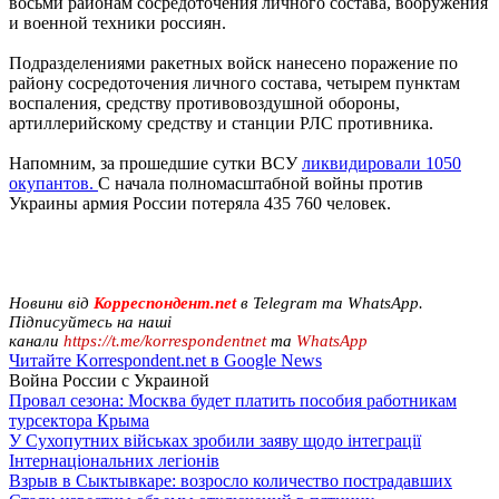
восьми районам сосредоточения личного состава, вооружения
и военной техники россиян.
Подразделениями ракетных войск нанесено поражение по
району сосредоточения личного состава, четырем пунктам
воспаления, средству противовоздушной обороны,
артиллерийскому средству и станции РЛС противника.
Напомним, за прошедшие сутки ВСУ
ликвидировали 1050
окупантов
.
С начала полномасштабной войны против
Украины армия России потеряла 435 760 человек.
Новини від
Корреспондент.net
в Telegram та WhatsApp.
Підписуйтесь на наші
канали
https://t.me/korrespondentnet
та
WhatsApp
Читайте Korrespondent.net в Google News
Война России с Украиной
Провал сезона: Москва будет платить пособия работникам
турсектора Крыма
У Сухопутних військах зробили заяву щодо інтеграції
Інтернаціональних легіонів
Взрыв в Сыктывкаре: возросло количество пострадавших