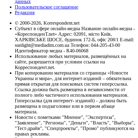
данных
Пользовательское соглашение
Редакция
© 2000-2026, Korrespondent.net
Субъект в сфере онлайн-медиа Название онлайн-медиа -
«КореспонденТ.net» Адрес: 02091, місто Київ,
ХАРКІВСЬКЕ ШОСЕ, будинок 172-Б, офіс 208/1 E-mail:
sunlight@mediadim.com.ua
Телефон: 044-205-43-00
Идентификатор медиа - R40-06068
Использование любых материалов, размещённых на
сайте, разрешается при условии ссылки на
Корреспондент.net.
При копировании материалов со страницы «Новости
Украины и мира», для интернет-изданий – обязательна
прямая открытая для поисковых систем гиперссылка.
Ссылка должна быть размещена в независимости от
полного либо частичного использования материалов.
Гиперссылка (для интернет- изданий) – должна быть
размещена в подзаголовке или в первом абзаце
материала.
Новости с пометками "Мнение", "Экспертиза",
"Заявление", "Регионы", "Деньги", "Власть", "Выборы",
"Тест-драйв", "Спецпроекты", "Промо" публикуются на
правах рекламы.