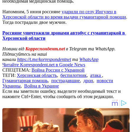
необходимая медицинская помощь.
Напомним, 5 июня россияне
ударили по селу Ингулец в
Херсонской области во время выдачи гуманитарной помощи
.
Тогда пострадали двое мужчин.
Россияне уничтожили дронами автобус с гуманитаркой в ​​
Херсонской области
Новини від
Корреспондент.net
в Telegram та WhatsApp.
Підписуйтесь на наші
канали
https://t.me/korrespondentnet
та
WhatsApp
Читайте Korrespondent.net в Google News
СПЕЦТЕМА:
Война России с Украиной
ТЕГИ:
Херсонская область
,
беспилотник
,
атака
,
Гуманитарная помощь
,
пострадавшие
,
дрон
,
новости
Украины
,
Война в Украине
Если вы заметили ошибку, выделите необходимый текст и
нажмите Ctrl+Enter, чтобы сообщить об этом редакции.