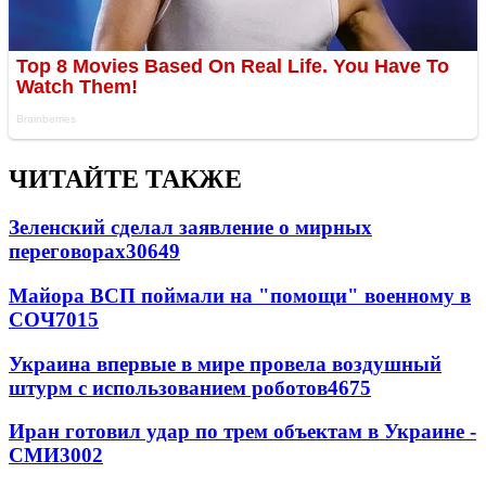
ЧИТАЙТЕ ТАКЖЕ
Зеленский сделал заявление о мирных
переговорах
30649
Майора ВСП поймали на "помощи" военному в
СОЧ
7015
Украина впервые в мире провела воздушный
штурм с использованием роботов
4675
Иран готовил удар по трем объектам в Украине -
СМИ
3002