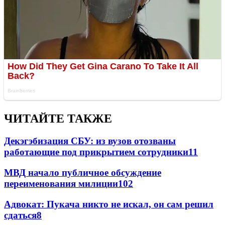
ЧИТАЙТЕ ТАКЖЕ
Декэгэбизация СБУ: из вузов отозваны
работающие под прикрытием сотрудники
11
МВД начало публичное обсуждение
переименования милиции
10
2
Адвокат: Пукача никто не искал, он сам решил
сдаться
8