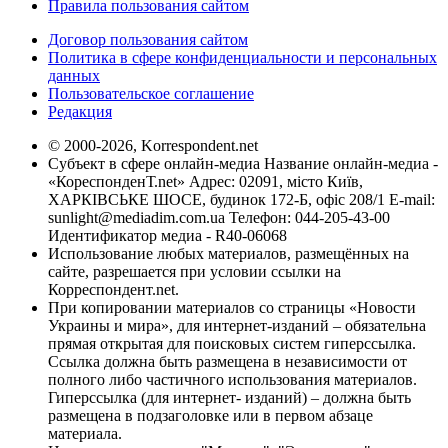
Правила пользования сайтом
Договор пользования сайтом
Политика в сфере конфиденциальности и персональных
данных
Пользовательское соглашение
Редакция
© 2000-2026, Korrespondent.net
Субъект в сфере онлайн-медиа Название онлайн-медиа -
«КореспонденТ.net» Адрес: 02091, місто Київ,
ХАРКІВСЬКЕ ШОСЕ, будинок 172-Б, офіс 208/1 E-mail:
sunlight@mediadim.com.ua
Телефон: 044-205-43-00
Идентификатор медиа - R40-06068
Использование любых материалов, размещённых на
сайте, разрешается при условии ссылки на
Корреспондент.net.
При копировании материалов со страницы «Новости
Украины и мира», для интернет-изданий – обязательна
прямая открытая для поисковых систем гиперссылка.
Ссылка должна быть размещена в независимости от
полного либо частичного использования материалов.
Гиперссылка (для интернет- изданий) – должна быть
размещена в подзаголовке или в первом абзаце
материала.