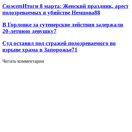
Сюжет
Итоги 8 марта: Женский праздник, арест
подозреваемых в убийстве Немцова
8
8
В Горловке за сутенерские действия задержали
20-летнюю девушку
7
Суд оставил под стражей подозреваемого во
взрыве храма в Запорожье
7
1
Читать комментарии