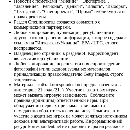
Новости с пометками "Мнение", "Экспертиза",
"Заявление", "Регионы", "Деньги", "Власть", "Выборы",
"Тест-драйв", "Спецпроекты", "Промо" публикуются на
правах рекламы.
Раздел Спецпроекты создается совместно с
коммерческими партнерами.
Любое копирование, публикация, републикация и
другое распространение информации, которое содержит
ссылку на "Интерфакс-Украина", EPA / UPG, строго
воспрещается.
Владелец веб-страницы в разделе Я- Корреспондент
является автор публикации.
Любое копирование, перепечатка и воспроизведение
фотографий и/или аудиовизуальных материалов,
принадлежащих правообладателю Getty Images, строго
запрещено.
Материалы сайта korrespondent.net предназначены для
лиц старше 21 года (21+). Участие в азартных играх
может вызвать игровую зависимость. Соблюдайте
правила (принципы) ответственной игры. При
обнаружении первых признаков зависимости
немедленно обратитесь к специалисту. Помните, что
участие в азартных играх не может являться источником
доходов или альтернативой работе. Информационный
ресурс korrespondent.net не проводит игры на реальные