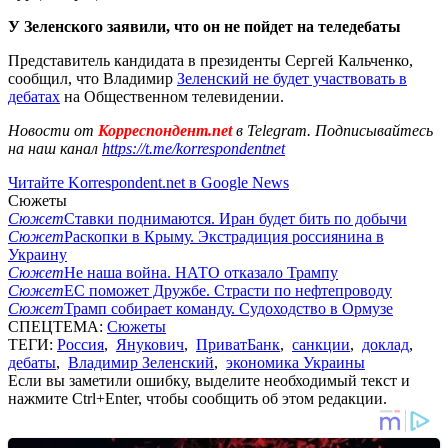
У Зеленского заявили, что он не пойдет на теледебаты
Представитель кандидата в президенты Сергей Кальченко,
сообщил, что Владимир
Зеленский не будет участвовать в
дебатах
на Общественном телевидении.
Новости от
Корреспондент.net
в Telegram. Подписывайтесь
на наш канал
https://t.me/korrespondentnet
Читайте Korrespondent.net в Google News
Сюжеты
Сюжет
Ставки поднимаются. Иран будет бить по добычи
Сюжет
Раскопки в Крыму. Экстрадиция россиянина в
Украину
Сюжет
Не наша война. НАТО отказало Трампу
Сюжет
ЕС поможет Дружбе. Страсти по нефтепроводу
Сюжет
Трамп собирает команду. Судоходство в Ормузе
СПЕЦТЕМА:
Сюжеты
ТЕГИ:
Россия
,
Янукович
,
ПриватБанк
,
санкции
,
доклад
,
дебаты
,
Владимир Зеленский
,
экономика Украины
Если вы заметили ошибку, выделите необходимый текст и
нажмите Ctrl+Enter, чтобы сообщить об этом редакции.