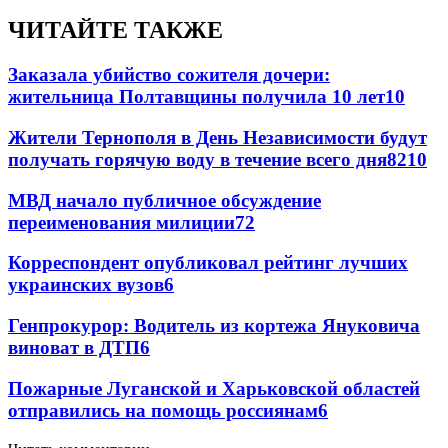
ЧИТАЙТЕ ТАКЖЕ
Заказала убийство сожителя дочери:
жительница Полтавщины получила 10 лет
10
Жители Тернополя в День Независимости будут
получать горячую воду в течение всего дня
8
210
МВД начало публичное обсуждение
переименования милиции
7
2
Корреспондент опубликовал рейтинг лучших
украинских вузов
6
Генпрокурор: Водитель из кортежа Януковича
виноват в ДТП
6
Пожарные Луганской и Харьковской областей
отправились на помощь россиянам
6