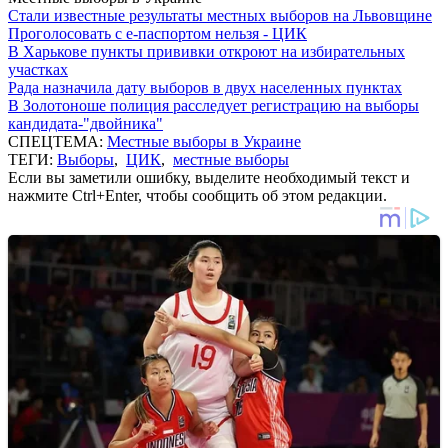
Стали известные результаты местных выборов на Львовщине
Проголосовать с е-паспортом нельзя - ЦИК
В Харькове пункты прививки откроют на избирательных
участках
Рада назначила дату выборов в двух населенных пунктах
В Золотоноше полиция расследует регистрацию на выборы
кандидата-"двойника"
СПЕЦТЕМА:
Местные выборы в Украине
ТЕГИ:
Выборы
,
ЦИК
,
местные выборы
Если вы заметили ошибку, выделите необходимый текст и
нажмите Ctrl+Enter, чтобы сообщить об этом редакции.