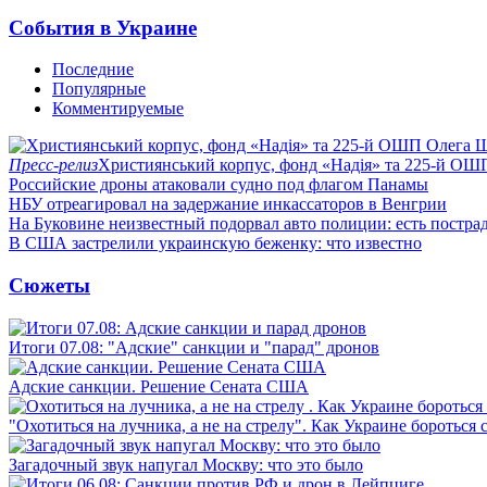
События в Украине
Последние
Популярные
Комментируемые
Пресс-релиз
Християнський корпус, фонд «Надія» та 225-й ОШ
Российские дроны атаковали судно под флагом Панамы
НБУ отреагировал на задержание инкассаторов в Венгрии
На Буковине неизвестный подорвал авто полиции: есть постра
В США застрелили украинскую беженку: что известно
Сюжеты
Итоги 07.08: "Адские" санкции и "парад" дронов
Адские санкции. Решение Сената США
"Охотиться на лучника, а не на стрелу". Как Украине бороться 
Загадочный звук напугал Москву: что это было