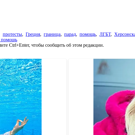
,
протесты
,
Греция
,
граница
,
парад
,
помощь
,
ЛГБТ
,
Херсонска
 помощь
те Ctrl+Enter, чтобы сообщить об этом редакции.