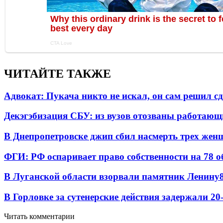
ЧИТАЙТЕ ТАКЖЕ
Адвокат: Пукача никто не искал, он сам решил с
Декэгэбизация СБУ: из вузов отозваны работаю
В Днепропетровске джип сбил насмерть трех жен
ФГИ: РФ оспаривает право собственности на 78 о
В Луганской области взорвали памятник Ленину
В Горловке за сутенерские действия задержали 2
Читать комментарии