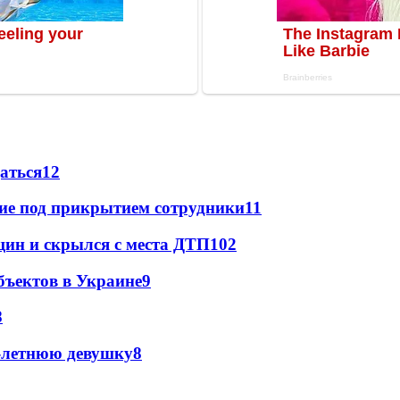
даться
12
щие под прикрытием сотрудники
11
щин и скрылся с места ДТП
10
2
бъектов в Украине
9
8
0-летнюю девушку
8