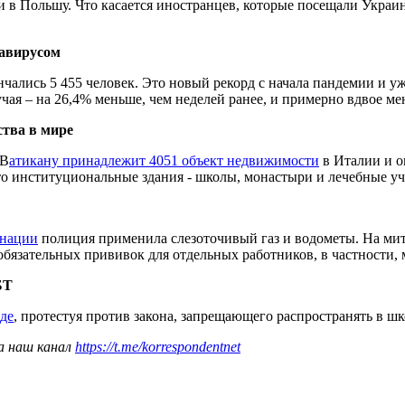
 в Польшу. Что касается иностранцев, которые посещали Украин
навирусом
чались 5 455 человек. Это новый рекорд с начала пандемии и уж
чая – на 26,4% меньше, чем неделей ранее, и примерно вдвое ме
тва в мире
 В
атикану принадлежит 4051 объект недвижимости
в Италии и ок
это институциональные здания - школы, монастыри и лечебные у
инации
полиция применила слезоточивый газ и водометы. На мит
обязательных прививок для отдельных работников, в частности,
БТ
де
, протестуя против закона, запрещающего распространять в 
а наш канал
https://t.me/korrespondentnet