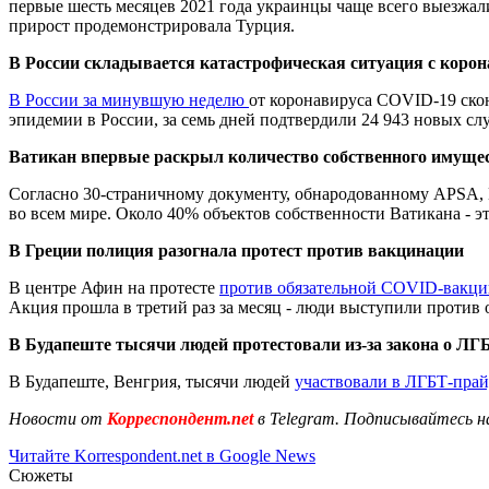
первые шесть месяцев 2021 года украинцы чаще всего выезжали
прирост продемонстрировала Турция.
В России складывается катастрофическая ситуация с коро
В России за минувшую неделю
от коронавируса COVID-19 скон
эпидемии в России, за семь дней подтвердили 24 943 новых слу
Ватикан впервые раскрыл количество собственного имущес
Согласно 30-страничному документу, обнародованному APSA,
во всем мире. Около 40% объектов собственности Ватикана - 
В Греции полиция разогнала протест против вакцинации
В центре Афин на протесте
против обязательной COVID-вакц
Акция прошла в третий раз за месяц - люди выступили против 
В Будапеште тысячи людей протестовали из-за закона о ЛГ
В Будапеште, Венгрия, тысячи людей
участвовали в ЛГБТ-прай
Новости от
Корреспондент.net
в Telegram. Подписывайтесь н
Читайте Korrespondent.net в Google News
Сюжеты