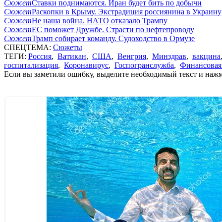
Сюжет
Ставки поднимаются. Иран будет бить по добычи
Сюжет
Раскопки в Крыму. Экстрадиция россиянина в Украину
Сюжет
Не наша война. НАТО отказало Трампу
Сюжет
ЕС поможет Дружбе. Страсти по нефтепроводу
Сюжет
Трамп собирает команду. Судоходство в Ормузе
СПЕЦТЕМА:
Сюжеты
ТЕГИ:
Россия
,
Ватикан
,
США
,
Венгрия
,
Минздрав
,
вакцина
госпитализация
,
Коронавирус
,
Госпогранслужба
,
Финансовая
Если вы заметили ошибку, выделите необходимый текст и нажми