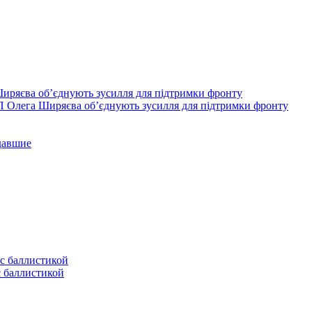
П Олега Ширяєва об’єднують зусилля для підтримки фронту
давшие
с баллистикой