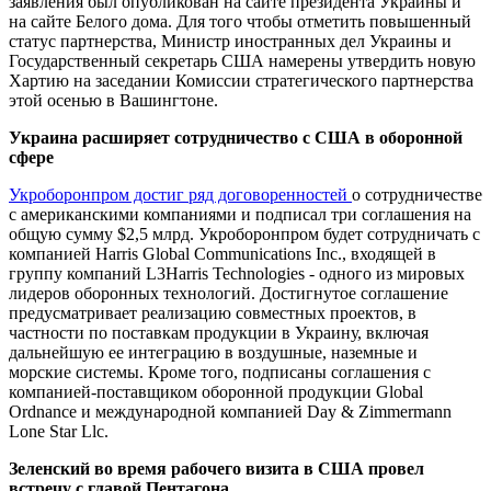
заявления был опубликован на сайте президента Украины и
на сайте Белого дома. Для того чтобы отметить повышенный
статус партнерства, Министр иностранных дел Украины и
Государственный секретарь США намерены утвердить новую
Хартию на заседании Комиссии стратегического партнерства
этой осенью в Вашингтоне.
Украина расширяет сотрудничество с США в оборонной
сфере
Укроборонпром достиг ряд договоренностей
о сотрудничестве
с американскими компаниями и подписал три соглашения на
общую сумму $2,5 млрд. Укроборонпром будет сотрудничать с
компанией Harris Global Communications Inc., входящей в
группу компаний L3Harris Technologies - одного из мировых
лидеров оборонных технологий. Достигнутое соглашение
предусматривает реализацию совместных проектов, в
частности по поставкам продукции в Украину, включая
дальнейшую ее интеграцию в воздушные, наземные и
морские системы. Кроме того, подписаны соглашения с
компанией-поставщиком оборонной продукции Global
Ordnance и международной компанией Day & Zimmermann
Lone Star Llc.
Зеленский во время рабочего визита в США провел
встречу с главой Пентагона