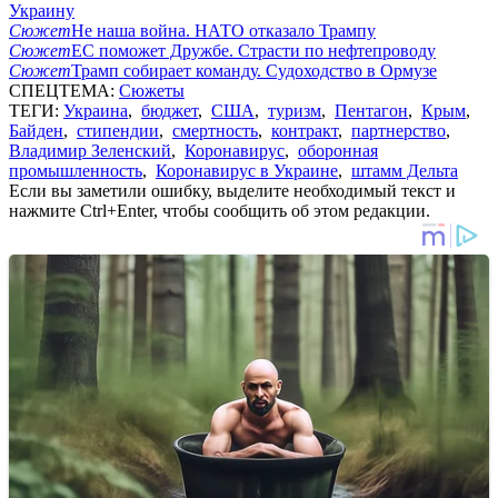
Украину
Сюжет
Не наша война. НАТО отказало Трампу
Сюжет
ЕС поможет Дружбе. Страсти по нефтепроводу
Сюжет
Трамп собирает команду. Судоходство в Ормузе
СПЕЦТЕМА:
Сюжеты
ТЕГИ:
Украина
,
бюджет
,
США
,
туризм
,
Пентагон
,
Крым
,
Байден
,
стипендии
,
смертность
,
контракт
,
партнерство
,
Владимир Зеленский
,
Коронавирус
,
оборонная
промышленность
,
Коронавирус в Украине
,
штамм Дельта
Если вы заметили ошибку, выделите необходимый текст и
нажмите Ctrl+Enter, чтобы сообщить об этом редакции.