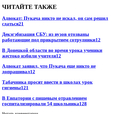
ЧИТАЙТЕ ТАКЖЕ
Адвокат: Пукача никто не искал, он сам решил
сдаться
21
Декэгэбизация СБУ: из вузов отозваны
работающие под прикрытием сотрудники
12
В Донецкой области во время урока ученики
жестоко избили учителя
12
Адвокат заявил, что Пукача еще никто не
допрашивал
12
Табачника просят ввести в школах урок
гигиены
12
1
В Евпатории с пищевым отравлением
госпитализировали 54 школьника
12
8
Читать комментарии