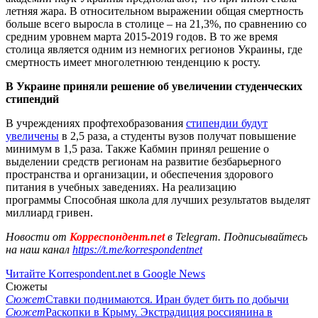
летняя жара. В относительном выражении общая смертность
больше всего выросла в столице – на 21,3%, по сравнению со
средним уровнем марта 2015-2019 годов. В то же время
столица является одним из немногих регионов Украины, где
смертность имеет многолетнюю тенденцию к росту.
В Украине приняли решение об увеличении студенческих
стипендий
В учреждениях профтехобразования
стипендии будут
увеличены
в 2,5 раза, а студенты вузов получат повышение
минимум в 1,5 раза. Также Кабмин принял решение о
выделении средств регионам на развитие безбарьерного
пространства и организации, и обеспечения здорового
питания в учебных заведениях. На реализацию
программы Способная школа для лучших результатов выделят
миллиард гривен.
Новости от
Корреспондент.net
в Telegram. Подписывайтесь
на наш канал
https://t.me/korrespondentnet
Читайте Korrespondent.net в Google News
Сюжеты
Сюжет
Ставки поднимаются. Иран будет бить по добычи
Сюжет
Раскопки в Крыму. Экстрадиция россиянина в