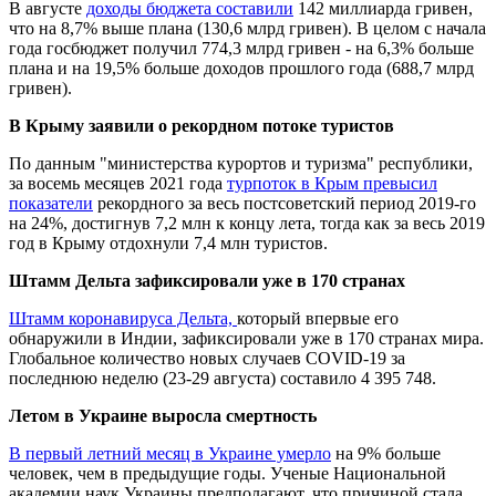
В августе
доходы бюджета составили
142 миллиарда гривен,
что на 8,7% выше плана (130,6 млрд гривен). В целом с начала
года госбюджет получил 774,3 млрд гривен - на 6,3% больше
плана и на 19,5% больше доходов прошлого года (688,7 млрд
гривен).
В Крыму заявили о рекордном потоке туристов
По данным "министерства курортов и туризма" республики,
за восемь месяцев 2021 года
турпоток в Крым превысил
показатели
рекордного за весь постсоветский период 2019-го
на 24%, достигнув 7,2 млн к концу лета, тогда как за весь 2019
год в Крыму отдохнули 7,4 млн туристов.
Штамм Дельта зафиксировали уже в 170 странах
Штамм коронавируса Дельта,
который впервые его
обнаружили в Индии, зафиксировали уже в 170 странах мира.
Глобальное количество новых случаев COVID-19 за
последнюю неделю (23-29 августа) составило 4 395 748.
Летом в Украине выросла смертность
В первый летний месяц в Украине умерло
на 9% больше
человек, чем в предыдущие годы. Ученые Национальной
академии наук Украины предполагают, что причиной стала