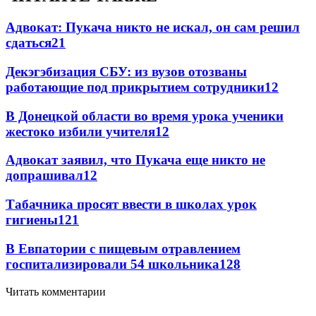
Адвокат: Пукача никто не искал, он сам решил
сдаться
21
Декэгэбизация СБУ: из вузов отозваны
работающие под прикрытием сотрудники
12
В Донецкой области во время урока ученики
жестоко избили учителя
12
Адвокат заявил, что Пукача еще никто не
допрашивал
12
Табачника просят ввести в школах урок
гигиены
12
1
В Евпатории с пищевым отравлением
госпитализировали 54 школьника
12
8
Читать комментарии