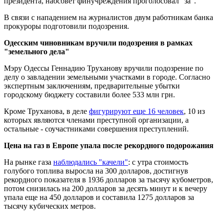
президента, набсовет финучреждения проголосовал "за".
В связи с нападением на журналистов двум работникам банка
прокуроры подготовили подозрения.
Одесским чиновникам вручили подозрения в рамках
"земельного дела"
Мэру Одессы Геннадию Труханову вручили подозрение по
делу о завладении земельными участками в городе. Согласно
экспертным заключениям, предварительные убытки
городскому бюджету составили более 533 млн грн.
Кроме Труханова, в деле
фигурируют еще 16 человек
, 10 из
которых являются членами преступной организации, а
остальные - соучастниками совершения преступлений.
Цена на газ в Европе упала после рекордного подорожания
На рынке газа
наблюдались "качели"
: с утра стоимость
голубого топлива выросла на 300 долларов, достигнув
рекордного показателя в 1936 долларов за тысячу кубометров,
потом снизилась на 200 долларов за десять минут и к вечеру
упала еще на 450 долларов и составила 1275 долларов за
тысячу кубических метров.