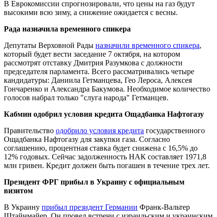
В Еврокомиссии спрогнозировали, что цены на газ будут
высокими всю зиму, а снижение ожидается с весны.
Рада назначила временного спикера
Депутаты Верховной Рады
назначили временного спикера
,
который будет вести заседание 7 октября, на котором
рассмотрят отставку Дмитрия Разумкова с должности
председателя парламента. Всего рассматривались четыре
кандидатуры: Даниила Гетманцева, Гео Лероса, Алексея
Гончаренко и Александра Бакумова. Необходимое количество
голосов набрал только "слуга народа" Гетманцев.
Кабмин одобрил условия кредита Ощадбанка Нафтогазу
Правительство
одобрило условия кредита
государственного
Ощадбанка Нафтогазу для закупки газа. Согласно
соглашению, процентная ставка будет снижена с 16,5% до
12% годовых. Сейчас задолженность НАК составляет 1971,8
млн гривен. Кредит должен быть погашен в течение трех лет.
Президент ФРГ прибыл в Украину с официальным
визитом
В Украину
прибыл президент Германии
Франк-Вальтер
Штайнмайер. Он провел встречи с израильским и украинским