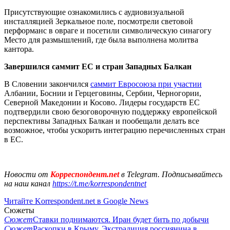
Присутствующие ознакомились с аудиовизуальной
инсталляцией Зеркальное поле, посмотрели световой
перформанс в овраге и посетили символическую синагогу
Место для размышлений, где была выполнена молитва
кантора.
Завершился саммит ЕС и стран Западных Балкан
В Словении закончился
саммит Евросоюза при участии
Албании, Боснии и Герцеговины, Сербии, Черногории,
Северной Македонии и Косово. Лидеры государств ЕС
подтвердили свою безоговорочную поддержку европейской
перспективы Западных Балкан и пообещали делать все
возможное, чтобы ускорить интеграцию перечисленных стран
в ЕС.
Новости от
Корреспондент.net
в Telegram. Подписывайтесь
на наш канал
https://t.me/korrespondentnet
Читайте Korrespondent.net в Google News
Сюжеты
Сюжет
Ставки поднимаются. Иран будет бить по добычи
Сюжет
Раскопки в Крыму. Экстрадиция россиянина в