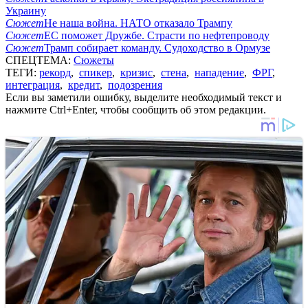
Украину
Сюжет
Не наша война. НАТО отказало Трампу
Сюжет
ЕС поможет Дружбе. Страсти по нефтепроводу
Сюжет
Трамп собирает команду. Судоходство в Ормузе
СПЕЦТЕМА:
Сюжеты
ТЕГИ:
рекорд
,
спикер
,
кризис
,
стена
,
нападение
,
ФРГ
,
интеграция
,
кредит
,
подозрения
Если вы заметили ошибку, выделите необходимый текст и
нажмите Ctrl+Enter, чтобы сообщить об этом редакции.