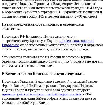
лидерами Ицхаком Герцогом и Владимиром Зеленским, а
также вместе с ними почтил память жертв трагедии 1943 года
в Корюковке (убийство отрядами СС, украинской полицией и
солдатами венгерской 105-й легкой дивизии 6700 человек).
Путин прокомментировал кризис в европейской
энергетике
Президент РФ Владимир Путин заявил, что к
энергетическому кризису в Европе
привел отказ властей
Евросоюза
от долгосрочных контрактов и переход к биржевой
торговле газом, что является, по его словам, ошибкой.
Что касается транзита газа из России через территорию
Украины, российский лидер отметил, что "прокачка по новым
системам значительно дешевле".
В Киеве открыли Кристаллическую стену плача
Президент Украины Владимир Зеленский, немецкий лидер
Франк-Вальтер Штайнмайер, глава Государства Израиль
Ицхак Герцог и представители ряда других государств
приняли участие в торжественных мероприятиях
к 80-й
годовщине трагедии Бабьего Яра в Мемориальном центре
Холокоста Бабий Яр в Киеве.