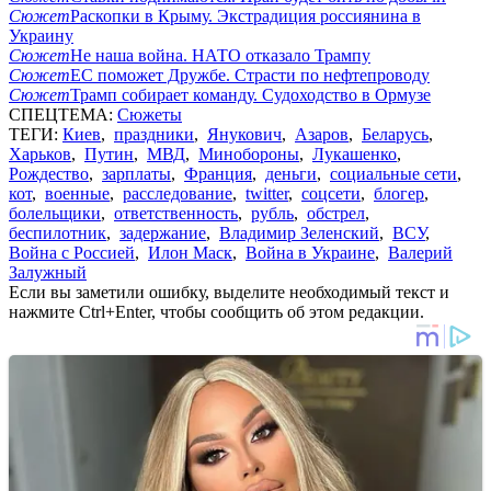
Сюжет
Раскопки в Крыму. Экстрадиция россиянина в
Украину
Сюжет
Не наша война. НАТО отказало Трампу
Сюжет
ЕС поможет Дружбе. Страсти по нефтепроводу
Сюжет
Трамп собирает команду. Судоходство в Ормузе
СПЕЦТЕМА:
Сюжеты
ТЕГИ:
Киев
,
праздники
,
Янукович
,
Азаров
,
Беларусь
,
Харьков
,
Путин
,
МВД
,
Минобороны
,
Лукашенко
,
Рождество
,
зарплаты
,
Франция
,
деньги
,
социальные сети
,
кот
,
военные
,
расследование
,
twitter
,
соцсети
,
блогер
,
болельщики
,
ответственность
,
рубль
,
обстрел
,
беспилотник
,
задержание
,
Владимир Зеленский
,
ВСУ
,
Война с Россией
,
Илон Маск
,
Война в Украине
,
Валерий
Залужный
Если вы заметили ошибку, выделите необходимый текст и
нажмите Ctrl+Enter, чтобы сообщить об этом редакции.