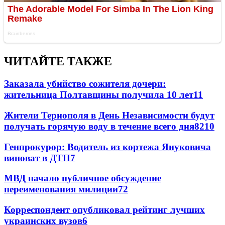
ЧИТАЙТЕ ТАКЖЕ
Заказала убийство сожителя дочери:
жительница Полтавщины получила 10 лет
11
Жители Тернополя в День Независимости будут
получать горячую воду в течение всего дня
8
210
Генпрокурор: Водитель из кортежа Януковича
виноват в ДТП
7
МВД начало публичное обсуждение
переименования милиции
7
2
Корреспондент опубликовал рейтинг лучших
украинских вузов
6