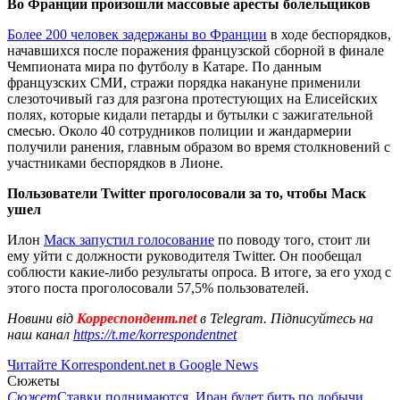
Во Франции произошли массовые аресты болельщиков
Более 200 человек задержаны во Франции
в ходе беспорядков,
начавшихся после поражения французской сборной в финале
Чемпионата мира по футболу в Катаре. По данным
французских СМИ, стражи порядка накануне применили
слезоточивый газ для разгона протестующих на Елисейских
полях, которые кидали петарды и бутылки с зажигательной
смесью. Около 40 сотрудников полиции и жандармерии
получили ранения, главным образом во время столкновений с
участниками беспорядков в Лионе.
Пользователи Twitter проголосовали за то, чтобы Маск
ушел
Илон
Маск запустил голосование
по поводу того, стоит ли
ему уйти с должности руководителя Twitter. Он пообещал
соблюсти какие-либо результаты опроса. В итоге, за его уход с
этого поста проголосовали 57,5% пользователей.
Новини від
Корреспондент.net
в Telegram. Підписуйтесь на
наш канал
https://t.me/korrespondentnet
Читайте Korrespondent.net в Google News
Сюжеты
Сюжет
Ставки поднимаются. Иран будет бить по добычи