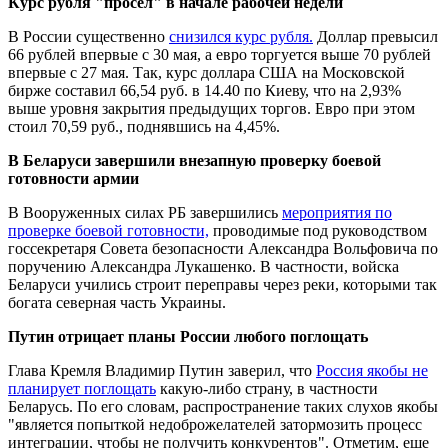
Курс рубля "просел" в начале рабочей недели
В России существенно
снизился курс рубля.
Доллар превысил
66 рублей впервые с 30 мая, а евро торгуется выше 70 рублей
впервые с 27 мая. Так, курс доллара США на Московской
бирже составил 66,54 руб. в 14.40 по Киеву, что на 2,93%
выше уровня закрытия предыдущих торгов. Евро при этом
стоил 70,59 руб., поднявшись на 4,45%.
В Беларуси завершили внезапную проверку боевой
готовности армии
В Вооруженных силах РБ завершились
мероприятия по
проверке боевой готовности,
проводимые под руководством
госсекретаря Совета безопасности Александра Вольфовича по
поручению Александра Лукашенко. В частности, войска
Беларуси учились строит переправы через реки, которыми так
богата северная часть Украины.
Путин отрицает планы России любого поглощать
Глава Кремля Владимир Путин заверил, что
Россия якобы не
планирует поглощать
какую-либо страну, в частности
Беларусь. По его словам, распространение таких слухов якобы
"является попыткой недоброжелателей затормозить процесс
интеграции, чтобы не получить конкурентов". Отметим, еще