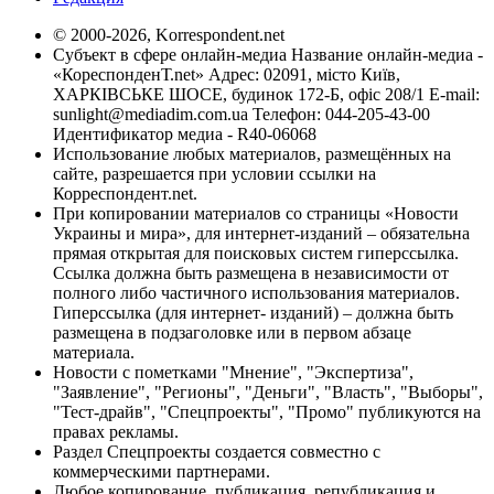
© 2000-2026, Korrespondent.net
Субъект в сфере онлайн-медиа Название онлайн-медиа -
«КореспонденТ.net» Адрес: 02091, місто Київ,
ХАРКІВСЬКЕ ШОСЕ, будинок 172-Б, офіс 208/1 E-mail:
sunlight@mediadim.com.ua
Телефон: 044-205-43-00
Идентификатор медиа - R40-06068
Использование любых материалов, размещённых на
сайте, разрешается при условии ссылки на
Корреспондент.net.
При копировании материалов со страницы «Новости
Украины и мира», для интернет-изданий – обязательна
прямая открытая для поисковых систем гиперссылка.
Ссылка должна быть размещена в независимости от
полного либо частичного использования материалов.
Гиперссылка (для интернет- изданий) – должна быть
размещена в подзаголовке или в первом абзаце
материала.
Новости с пометками "Мнение", "Экспертиза",
"Заявление", "Регионы", "Деньги", "Власть", "Выборы",
"Тест-драйв", "Спецпроекты", "Промо" публикуются на
правах рекламы.
Раздел Спецпроекты создается совместно с
коммерческими партнерами.
Любое копирование, публикация, републикация и