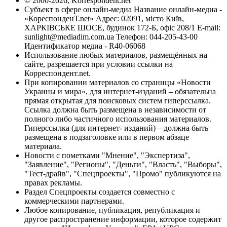
© 2000-2026, Korrespondent.net
Субъект в сфере онлайн-медиа Название онлайн-медиа -
«КореспонденТ.net» Адрес: 02091, місто Київ,
ХАРКІВСЬКЕ ШОСЕ, будинок 172-Б, офіс 208/1 E-mail:
sunlight@mediadim.com.ua
Телефон: 044-205-43-00
Идентификатор медиа - R40-06068
Использование любых материалов, размещённых на
сайте, разрешается при условии ссылки на
Корреспондент.net.
При копировании материалов со страницы «Новости
Украины и мира», для интернет-изданий – обязательна
прямая открытая для поисковых систем гиперссылка.
Ссылка должна быть размещена в независимости от
полного либо частичного использования материалов.
Гиперссылка (для интернет- изданий) – должна быть
размещена в подзаголовке или в первом абзаце
материала.
Новости с пометками "Мнение", "Экспертиза",
"Заявление", "Регионы", "Деньги", "Власть", "Выборы",
"Тест-драйв", "Спецпроекты", "Промо" публикуются на
правах рекламы.
Раздел Спецпроекты создается совместно с
коммерческими партнерами.
Любое копирование, публикация, републикация и
другое распространение информации, которое содержит