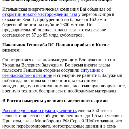
Итальянская энергетическая компания Eni объявила об
открытии нового месторождения газа
у берегов Кипра в
скважине Зевс-1, пробуренной на блоке 6 в 162 км от
береговой линии на глубине 2300 метров. По
предварительной оценке, запасы газа в этом резерве
составляют от 57 до 85 млрд кубометров.
Начальник Генштаба ВС Польши прибыл в Киев с
визитом
Он встретился с главнокомандующим Вооруженных сил
Украины Валерием Залужным. Во время визита главы
польского Генштаба стороны обсудили
ситуацию с
безопасностью в регионе
и сценарии ее развития. Залужный
поблагодарил польского военного за оказанную
международную военную помощь, включающую вооружение,
военную технику, боеприпасы и необходимые материалы.
В России намерены увеличить численность армии
Российскую армию нужно увеличить
еще на 350 тысяч
человек и довести ее общую численность до 1,5 млн человек.
При этом, глава Минобороны РФ Сергей Шойгу заявил, что
нужно переформировать мотострелковые дивизии в семь