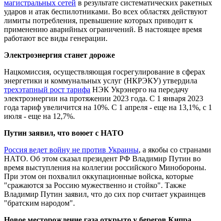
магистральных сетей
в результате систематических ракетных
ударов и атак беспилотниками. Во всех областях действуют
лимиты потребления, превышение которых приводит к
применению аварийных ограничений. В настоящее время
работают все виды генерации.
Электроэнергия станет дороже
Нацкомиссия, осуществляющая госрегулирование в сферах
энергетики и коммунальных услуг (НКРЭКУ) утвердила
трехэтапный рост тарифа
НЭК Укрэнерго на передачу
электроэнергии на протяжении 2023 года. С 1 января 2023
года тариф увеличится на 10%. С 1 апреля - еще на 13,1%, с 1
июля - еще на 12,7%.
Путин заявил, что воюет с НАТО
Россия ведет войну не против Украины
, а якобы со странами
НАТО. Об этом сказал президент РФ Владимир Путин во
время выступления на коллегии российского Минобороны.
При этом он похвалил оккупационные войска, которые
"сражаются за Россию мужественно и стойко". Также
Владимир Путин заявил, что до сих пор считает украинцев
"братским народом".
Новое месторождение газа открыто у берегов Кипра