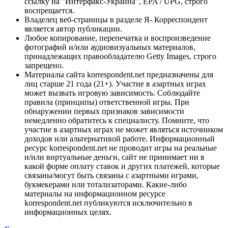
ссылку на "Интерфакс-Украина", EPA / UPG, строго
воспрещается.
Владелец веб-страницы в разделе Я- Корреспондент
является автор публикации.
Любое копирование, перепечатка и воспроизведение
фотографий и/или аудиовизуальных материалов,
принадлежащих правообладателю Getty Images, строго
запрещено.
Материалы сайта korrespondent.net предназначены для
лиц старше 21 года (21+). Участие в азартных играх
может вызвать игровую зависимость. Соблюдайте
правила (принципы) ответственной игры. При
обнаружении первых признаков зависимости
немедленно обратитесь к специалисту. Помните, что
участие в азартных играх не может являться источником
доходов или альтернативой работе. Информационный
ресурс korrespondent.net не проводит игры на реальные
и/или виртуальные деньги, сайт не принимает ни в
какой форме оплату ставок и других платежей, которые
связаны/могут быть связаны с азартными играми,
букмекерами или тотализаторами. Какие-либо
материалы на информационном ресурсе
korrespondent.net публикуются исключительно в
информационных целях.