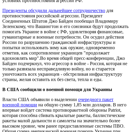
условиях противостояния агрессии РФ.
Президенты обсудили дальнейшее сотрудничество
для
противостояния российской агрессии. Президент
Соединенных Штатов Джо Байден пообещал Владимиру
Зеленскому, что Вашингтон и его союзники будут продолжать
помогать Украине в войне с РФ, удовлетворяя финансовые,
гуманитарные и военные потребности. Он осудил действия
России по разрушению гражданской инфраструктуры и
попытки использовать зиму как оружие, одновременно
отметив, как сопротивление украинцев "продолжает
вдохновлять мир".Во время общей пресс-конференции, Джо
Байден подчеркнул, что агрессор в войне - Россия, которая не
только развязала несправедливую войну, но и старается
уничтожить всех украинцев - обстреливая инфраструктуру
страны, желая оставить их без света, тепла и еды.
В США сообщили о военной помощи для Украины
Власти США объявили о выделении
очередного пакет
военной помощи
на общую сумму 1,85 млн долларов. В него
впервые войдет система противоракетной обороны Patriot,
которая способна сбивать крылатые ракеты, баллистические
ракеты малой дальности и самолеты на значительно более
высоком уровне, чем ранее предоставленные системы ПВО.
Общая сумма американской военная помощь Украине при