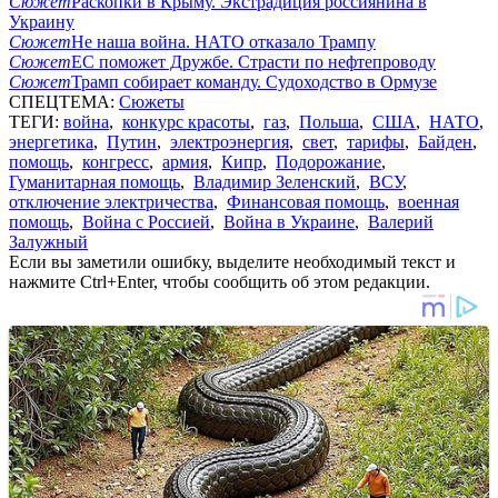
Сюжет
Раскопки в Крыму. Экстрадиция россиянина в
Украину
Сюжет
Не наша война. НАТО отказало Трампу
Сюжет
ЕС поможет Дружбе. Страсти по нефтепроводу
Сюжет
Трамп собирает команду. Судоходство в Ормузе
СПЕЦТЕМА:
Сюжеты
ТЕГИ:
война
,
конкурс красоты
,
газ
,
Польша
,
США
,
НАТО
,
энергетика
,
Путин
,
электроэнергия
,
свет
,
тарифы
,
Байден
,
помощь
,
конгресс
,
армия
,
Кипр
,
Подорожание
,
Гуманитарная помощь
,
Владимир Зеленский
,
ВСУ
,
отключение электричества
,
Финансовая помощь
,
военная
помощь
,
Война с Россией
,
Война в Украине
,
Валерий
Залужный
Если вы заметили ошибку, выделите необходимый текст и
нажмите Ctrl+Enter, чтобы сообщить об этом редакции.