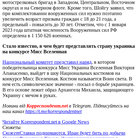
мотострелковых бригад в Западном, Центральном, Восточном
округах и на Северном флоте. Кроме того, Шойгу заявил, что
при комплектовании вооруженных сил нужно поэтапно
увеличить возраст призыва граждан с 18 до 21 года, а
предельный - повысить до 30 лет. Отметим, что с 1 января
2023 года штатная численность Вооруженных сил РФ
определена в 1 150 626 военных.
Стало известно, в чем будет представлять страну украинка
на конкурсе Мисс Вселенная
Национальный комитет представил наряд
, в котором
победительница конкурса Мисс Украина Вселенная Виктория
Апанасенко, выйдет в шоу Национальных костюмов на
конкурсе Мисс Вселенная. Костюм называется Воин света. В
нем есть символическое значение - посыл о борьбе украинцев.
В его основе лежит образ Архангела Михаила, защищающего
Украину с мечом в руках.
Новини від
Корреспондент.net
в Telegram. Підписуйтесь на
наш канал
https://t.me/korrespondentnet
Читайте Korrespondent.net в Google News
Сюжеты
Сюжет
Ставки поднимаются. Иран будет бить по добычи