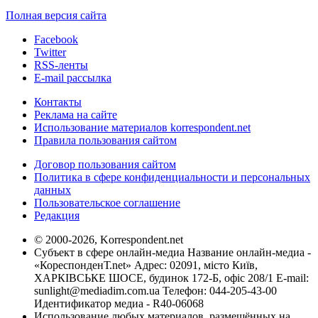
Полная версия сайта
Facebook
Twitter
RSS-ленты
E-mail рассылка
Контакты
Реклама на сайте
Использование материалов korrespondent.net
Правила пользования сайтом
Договор пользования сайтом
Политика в сфере конфиденциальности и персональных
данных
Пользовательское соглашение
Редакция
© 2000-2026, Korrespondent.net
Субъект в сфере онлайн-медиа Название онлайн-медиа -
«КореспонденТ.net» Адрес: 02091, місто Київ,
ХАРКІВСЬКЕ ШОСЕ, будинок 172-Б, офіс 208/1 E-mail:
sunlight@mediadim.com.ua
Телефон: 044-205-43-00
Идентификатор медиа - R40-06068
Использование любых материалов, размещённых на