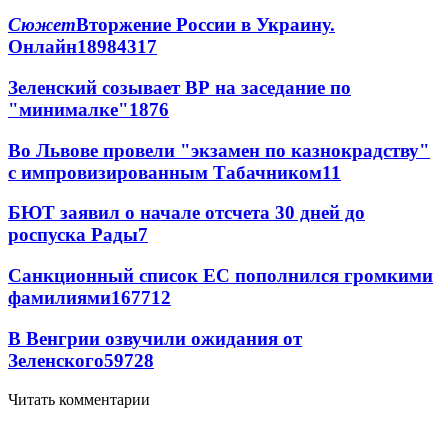
Сюжет
Вторжение России в Украину.
Онлайн
189
84
317
Зеленский созывает ВР на заседание по
"минималке"
18
76
Во Львове провели "экзамен по казнокрадству"
с импровизированным Табачником
11
БЮТ заявил о начале отсчета 30 дней до
роспуска Рады
7
Санкционный список ЕС пополнился громкими
фамилиями
167
7
12
В Венгрии озвучили ожидания от
Зеленского
59
7
28
Читать комментарии