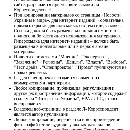
сайте, разрешается при условии ссылки на
Корреспондент.net.
При копировании материалов со страницы «Новости
Украины и мира», для интернет-изданий – обязательна
прямая открытая для поисковых систем гиперссылка.
Ссылка должна быть размещена в независимости от
полного либо частичного использования материалов.
Гиперссылка (для интернет- изданий) – должна быть
размещена в подзаголовке или в первом абзаце
материала.
Новости с пометками "Мнение", "Экспертиза",
"Заявление", "Регионы", "Деньги", "Власть", "Выборы",
"Тест-драйв", "Спецпроекты", "Промо" публикуются на
правах рекламы.
Раздел Спецпроекты создается совместно с
коммерческими партнерами.
Любое копирование, публикация, републикация и
другое распространение информации, которое содержит
ссылку на "Интерфакс-Украина", EPA / UPG, строго
воспрещается.
Владелец веб-страницы в разделе Я- Корреспондент
является автор публикации.
Любое копирование, перепечатка и воспроизведение
фотографий и/или аудиовизуальных материалов,
принадлежащих правообладателю Getty Images, строго