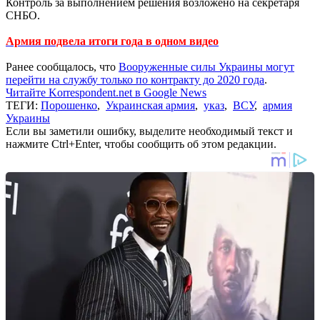
Контроль за выполнением решения возложено на секретаря
СНБО.
Армия подвела итоги года в одном видео
Ранее сообщалось, что
Вооруженные силы Украины могут
перейти на службу только по контракту до 2020 года
.
Читайте Korrespondent.net в Google News
ТЕГИ:
Порошенко
,
Украинская армия
,
указ
,
ВСУ
,
армия
Украины
Если вы заметили ошибку, выделите необходимый текст и
нажмите Ctrl+Enter, чтобы сообщить об этом редакции.