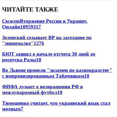
ЧИТАЙТЕ ТАКЖЕ
Сюжет
Вторжение России в Украину.
Онлайн
189
59
317
Зеленский созывает ВР на заседание по
"минималке"
12
76
БЮТ заявил о начале отсчета 30 дней до
роспуска Рады
10
Во Львове провели "экзамен по казнокрадству"
с импровизированным Табачником
10
ФИФА думает о возвращении РФ в
международный футбол
10
Тимошенко считает, что украинский язык стал
модным
7