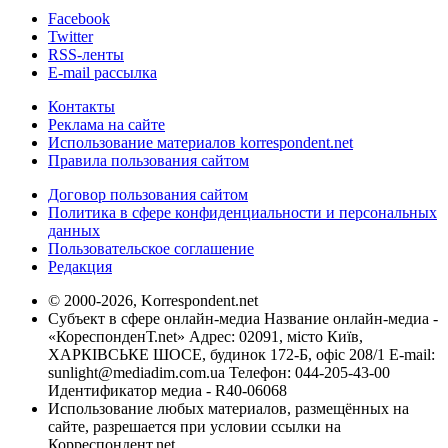
Facebook
Twitter
RSS-ленты
E-mail рассылка
Контакты
Реклама на сайте
Использование материалов korrespondent.net
Правила пользования сайтом
Договор пользования сайтом
Политика в сфере конфиденциальности и персональных
данных
Пользовательское соглашение
Редакция
© 2000-2026, Korrespondent.net
Субъект в сфере онлайн-медиа Название онлайн-медиа -
«КореспонденТ.net» Адрес: 02091, місто Київ,
ХАРКІВСЬКЕ ШОСЕ, будинок 172-Б, офіс 208/1 E-mail:
sunlight@mediadim.com.ua
Телефон: 044-205-43-00
Идентификатор медиа - R40-06068
Использование любых материалов, размещённых на
сайте, разрешается при условии ссылки на
Корреспондент.net.