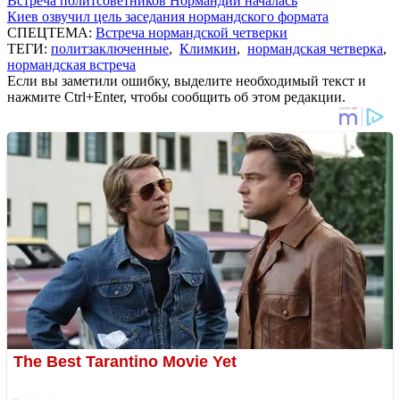
Встреча политсоветников Нормандии началась
Киев озвучил цель заседания нормандского формата
СПЕЦТЕМА:
Встреча нормандской четверки
ТЕГИ:
политзаключенные
,
Климкин
,
нормандская четверка
,
нормандская встреча
Если вы заметили ошибку, выделите необходимый текст и
нажмите Ctrl+Enter, чтобы сообщить об этом редакции.