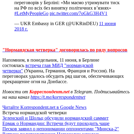
переговорів у Берліні: «Ми маємо утримувати тиск
на РФ по всіх без винятку політичних в’язнях»
#LetMyPeopleGo
pic.twitter.com/7oGkG3H4V1
— UKR Embassy in GER (@UKRinDEU)
11 июня
2018 г.
"Нормандская четверка" договорилась по ряду вопросов
Напомним, в понедельник, 11 июня, в Берлине
состоялась
встреча глав МИД "нормандской
четверки"
(Украина, Германия, Франция и Россия). На
переговорах удалось обсудить ряд шагов, обеспечивающих
прекращение огня на Донбассе.
Новости от
Корреспондент.net
в Telegram. Подписывайтесь
на наш канал
https://t.me/korrespondentnet
Читайте Korrespondent.net в Google News
Встреча нормандской четверки
Зеленский и Шольц обсудили нормандский саммит
Ермак о Нормандии: Встречи будут проходить чаще
Песков заявил о непонимании оппонентами "Минска-2"