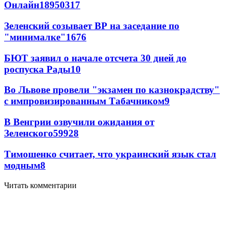
Онлайн
189
50
317
Зеленский созывает ВР на заседание по
"минималке"
16
76
БЮТ заявил о начале отсчета 30 дней до
роспуска Рады
10
Во Львове провели "экзамен по казнокрадству"
с импровизированным Табачником
9
В Венгрии озвучили ожидания от
Зеленского
59
9
28
Тимошенко считает, что украинский язык стал
модным
8
Читать комментарии