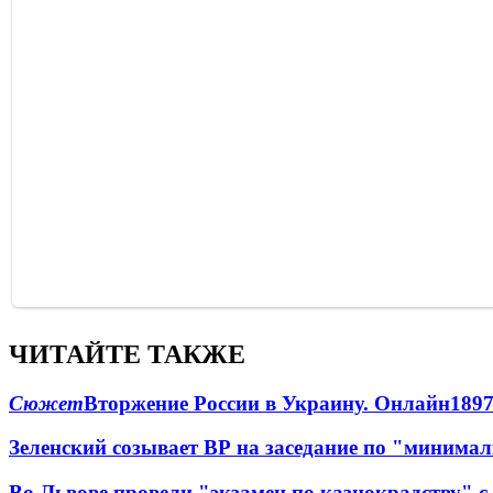
ЧИТАЙТЕ ТАКЖЕ
Сюжет
Вторжение России в Украину. Онлайн
189
Зеленский созывает ВР на заседание по "минима
Во Львове провели "экзамен по казнокрадству"