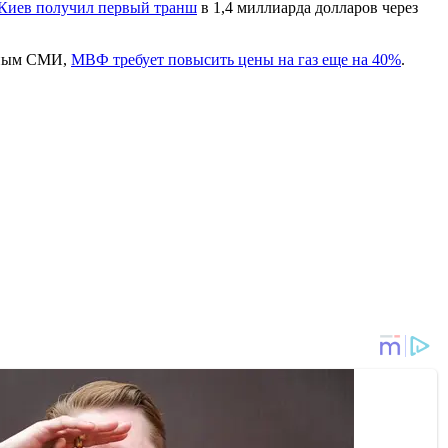
Киев получил первый транш
в 1,4 миллиарда долларов через
нным СМИ,
МВФ требует повысить цены на газ еще на 40%
.