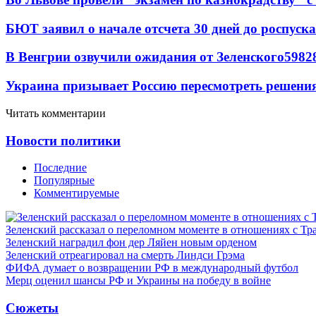
БЮТ заявил о начале отсчета 30 дней до роспуск
В Венгрии озвучили ожидания от Зеленского
59
8
2
Украина призывает Россию пересмотреть решени
Читать комментарии
Новости политики
Последние
Популярные
Комментируемые
Зеленский рассказал о переломном моменте в отношениях с Т
Зеленский наградил фон дер Ляйен новым орденом
Зеленский отреагировал на смерть Линдси Грэма
ФИФА думает о возвращении РФ в международный футбол
Мерц оценил шансы РФ и Украины на победу в войне
Сюжеты