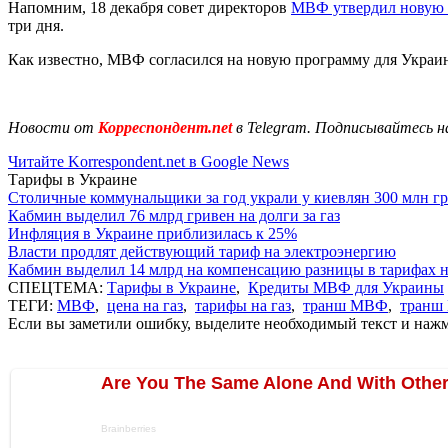
Напомним, 18 декабря совет директоров
МВФ утвердил новую 
три дня.
Как известно, МВФ согласился на новую программу для Украин
Новости от
Корреспондент.net
в Telegram. Подписывайтесь н
Читайте Korrespondent.net в Google News
Тарифы в Украине
Столичные коммунальщики за год украли у киевлян 300 млн г
Кабмин выделил 76 млрд гривен на долги за газ
Инфляция в Украине приблизилась к 25%
Власти продлят действующий тариф на электроэнергию
Кабмин выделил 14 млрд на компенсацию разницы в тарифах 
СПЕЦТЕМА:
Тарифы в Украине
,
Кредиты МВФ для Украины
ТЕГИ:
МВФ
,
цена на газ
,
тарифы на газ
,
транш МВФ
,
транш
Если вы заметили ошибку, выделите необходимый текст и нажми