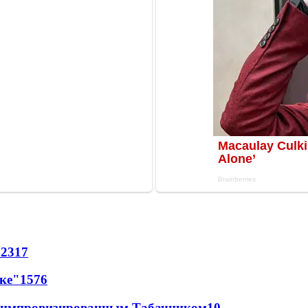
72
317
лке"
15
76
 с импровизированным Табачником
10