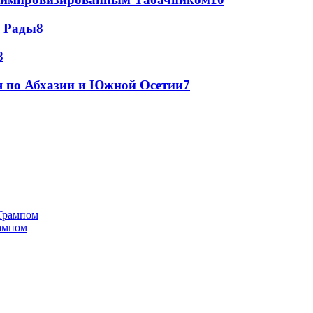
а Рады
8
8
я по Абхазии и Южной Осетии
7
рампом