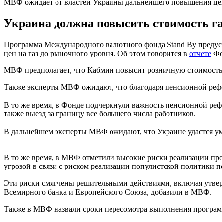
МВФ ожидает от властей Украины дальнейшего повышения цен
Украина должна повысить стоимость газ
Программа Международного валютного фонда Stand By предусм
цен на газ до рыночного уровня. Об этом говорится в
отчете
Фо
МВФ предполагает, что Кабмин повысит розничную стоимость г
Также эксперты МВФ ожидают, что благодаря пенсионной рефо
В то же время, в Фонде подчеркнули важность пенсионной реф
также выезд за границу все большего числа работников.
В дальнейшем эксперты МВФ ожидают, что Украине удастся у
В то же время, в МВФ отметили высокие риски реализации про
угрозой в связи с риском реализации популистской политики 
Эти риски смягчены решительными действиями, включая утверж
Всемирного банка и Европейского Союза, добавили в МВФ.
Также в МВФ назвали сроки пересомотра выполнения програм