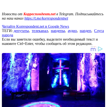
Новости от
Корреспондент.net
в Telegram. Подписывайтесь
на наш канал
https://t.me/korrespondentnet
Читайте Korrespondent.net в Google News
ТЕГИ:
депутаты
,
телеканал
,
нардепы
,
аудио
,
нардеп
,
Слуга
народа
Если вы заметили ошибку, выделите необходимый текст и
нажмите Ctrl+Enter, чтобы сообщить об этом редакции.