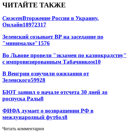
ЧИТАЙТЕ ТАКЖЕ
Сюжет
Вторжение России в Украину.
Онлайн
189
72
317
Зеленский созывает ВР на заседание по
"минималке"
15
76
Во Львове провели "экзамен по казнокрадству"
с импровизированным Табачником
10
В Венгрии озвучили ожидания от
Зеленского
59
9
28
БЮТ заявил о начале отсчета 30 дней до
роспуска Рады
8
ФИФА думает о возвращении РФ в
международный футбол
8
Читать комментарии