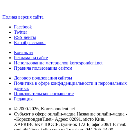
Полная версия сайта
Facebook
Twitter
RSS-ленты
E-mail рассылка
Контакты
Реклама на сайте
Использование материалов korrespondent.net
Правила пользования сайтом
Договор пользования сайтом
Политика в сфере конфиденциальности и персональных
данных
Пользовательское соглашение
Редакция
© 2000-2026, Korrespondent.net
Субъект в сфере онлайн-медиа Название онлайн-медиа -
«КореспонденТ.net» Адрес: 02091, місто Київ,
ХАРКІВСЬКЕ ШОСЕ, будинок 172-Б, офіс 208/1 E-mail:
sunlight@mediadim.com.ua
Телефон: 044-205-43-00