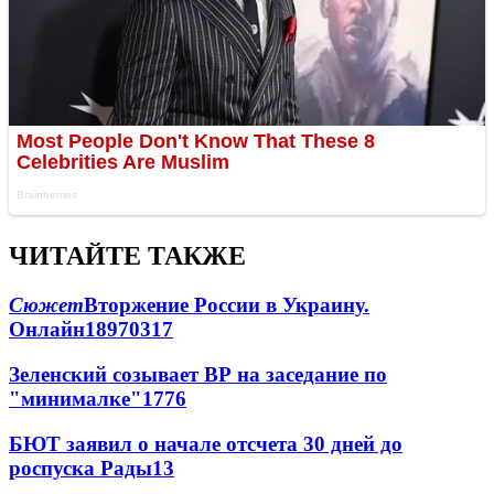
ЧИТАЙТЕ ТАКЖЕ
Сюжет
Вторжение России в Украину.
Онлайн
189
70
317
Зеленский созывает ВР на заседание по
"минималке"
17
76
БЮТ заявил о начале отсчета 30 дней до
роспуска Рады
13