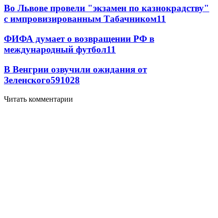
Во Львове провели "экзамен по казнокрадству"
с импровизированным Табачником
11
ФИФА думает о возвращении РФ в
международный футбол
11
В Венгрии озвучили ожидания от
Зеленского
59
10
28
Читать комментарии