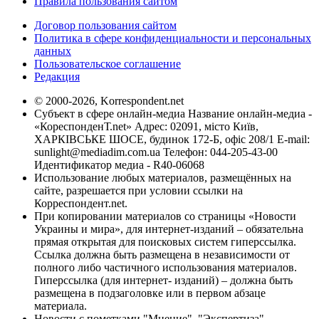
Правила пользования сайтом
Договор пользования сайтом
Политика в сфере конфиденциальности и персональных
данных
Пользовательское соглашение
Редакция
© 2000-2026, Korrespondent.net
Субъект в сфере онлайн-медиа Название онлайн-медиа -
«КореспонденТ.net» Адрес: 02091, місто Київ,
ХАРКІВСЬКЕ ШОСЕ, будинок 172-Б, офіс 208/1 E-mail:
sunlight@mediadim.com.ua
Телефон: 044-205-43-00
Идентификатор медиа - R40-06068
Использование любых материалов, размещённых на
сайте, разрешается при условии ссылки на
Корреспондент.net.
При копировании материалов со страницы «Новости
Украины и мира», для интернет-изданий – обязательна
прямая открытая для поисковых систем гиперссылка.
Ссылка должна быть размещена в независимости от
полного либо частичного использования материалов.
Гиперссылка (для интернет- изданий) – должна быть
размещена в подзаголовке или в первом абзаце
материала.
Новости с пометками "Мнение", "Экспертиза",