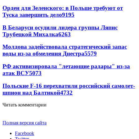
Орден для Зеленского: в Польше требуют от
Туска завершить дело
9195
В Беларуси осудили лидера группы Ляпис
Трубецкой Михалка
6263
Молдова задействовала стратегический запас
воды из-за обмеления Днестра
5579
РФ активизировала "летающие радары" из-за
атак ВСУ
5073
Польские F-16 перехватили российский самолет-
шпион над Балтикой
4732
Читать комментарии
Полная версия сайта
Facebook
Twitter