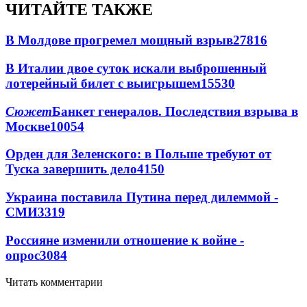
ЧИТАЙТЕ ТАКЖЕ
В Молдове прогремел мощный взрыв
27816
В Италии двое суток искали выброшенный
лотерейный билет с выигрышем
15530
Сюжет
Банкет генералов. Последствия взрыва в
Москве
10054
Орден для Зеленского: в Польше требуют от
Туска завершить дело
4150
Украина поставила Путина перед дилеммой -
СМИ
3319
Россияне изменили отношение к войне -
опрос
3084
Читать комментарии