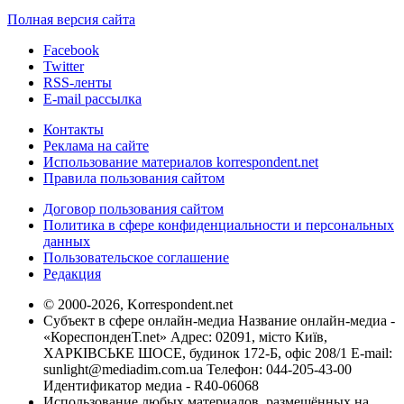
Полная версия сайта
Facebook
Twitter
RSS-ленты
E-mail рассылка
Контакты
Реклама на сайте
Использование материалов korrespondent.net
Правила пользования сайтом
Договор пользования сайтом
Политика в сфере конфиденциальности и персональных
данных
Пользовательское соглашение
Редакция
© 2000-2026, Korrespondent.net
Субъект в сфере онлайн-медиа Название онлайн-медиа -
«КореспонденТ.net» Адрес: 02091, місто Київ,
ХАРКІВСЬКЕ ШОСЕ, будинок 172-Б, офіс 208/1 E-mail:
sunlight@mediadim.com.ua
Телефон: 044-205-43-00
Идентификатор медиа - R40-06068
Использование любых материалов, размещённых на