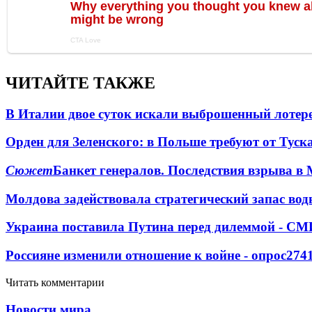
ЧИТАЙТЕ ТАКЖЕ
В Италии двое суток искали выброшенный лоте
Орден для Зеленского: в Польше требуют от Туск
Сюжет
Банкет генералов. Последствия взрыва в 
Молдова задействовала стратегический запас вод
Украина поставила Путина перед дилеммой - СМ
Россияне изменили отношение к войне - опрос
274
Читать комментарии
Новости мира