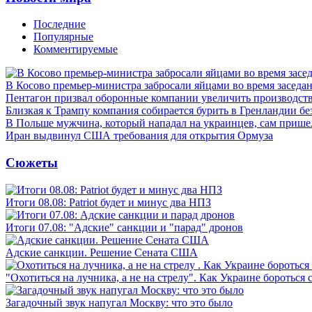
Последние
Популярные
Комментируемые
В Косово премьер-министра забросали яйцами во время заседа
Пентагон призвал оборонные компании увеличить производст
Близкая к Трампу компания собирается бурить в Гренландии бе
В Польше мужчина, который нападал на украинцев, сам приш
Иран выдвинул США требования для открытия Ормуза
Сюжеты
Итоги 08.08: Patriot будет и минус два НПЗ
Итоги 07.08: "Адские" санкции и "парад" дронов
Адские санкции. Решение Сената США
"Охотиться на лучника, а не на стрелу". Как Украине бороться 
Загадочный звук напугал Москву: что это было