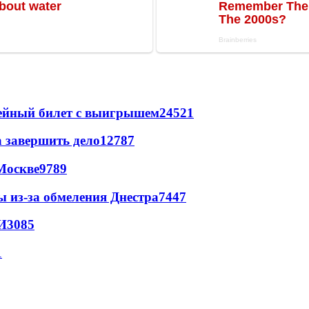
рейный билет с выигрышем
24521
а завершить дело
12787
Москве
9789
ы из-за обмеления Днестра
7447
И
3085
1