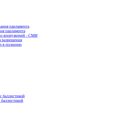
ния парламента
во вооружений - СМИ
з разрешения
ел в полицию
с баллистикой