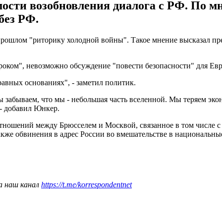
мости возобновления диалога с РФ. По 
без РФ.
в прошлом "риторику холодной войны". Такое мнение высказал 
роком", невозможно обсуждение "повести безопасности" для Ев
авных основаниях", - заметил политик.
ы забываем, что мы - небольшая часть вселенной. Мы теряем эк
 - добавил Юнкер.
тношений между Брюсселем и Москвой, связанное в том числе с
кже обвинения в адрес России во вмешательстве в национальные
а наш канал
https://t.me/korrespondentnet