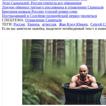
Дело Скрипалей: Россия отвергла все обвинения
Лондон обвинил третьего россиянина в отравлении Скрипаля
Британия назвала Россию угрозой номер один
Пострадавший в Солсбери полицейский решил уволиться
СПЕЦТЕМА:
Отравление Скрипаля
ТЕГИ:
Россия
,
Европа
,
агрессия
,
Жан Клод Юнкер
,
Сергей С
Если вы заметили ошибку, выделите необходимый текст и нажми