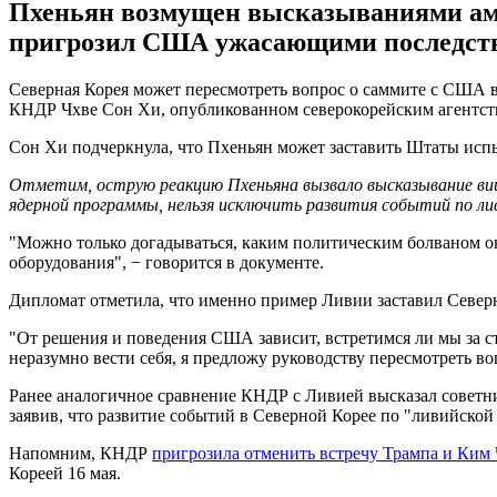
Пхеньян возмущен высказываниями аме
пригрозил США ужасающими последст
Северная Корея может пересмотреть вопрос о саммите с США в
КНДР Чхве Сон Хи, опубликованном северокорейским агентс
Сон Хи подчеркнула, что Пхеньян может заставить Штаты испы
Отметим, острую реакцию Пхеньяна вызвало высказывание виц
ядерной программы, нельзя исключить развития событий по ли
"Можно только догадываться, каким политическим болваном он 
оборудования", − говорится в документе.
Дипломат отметила, что именно пример Ливии заставил Север
"От решения и поведения США зависит, встретимся ли мы за с
неразумно вести себя, я предложу руководству пересмотреть в
Ранее аналогичное сравнение КНДР с Ливией высказал советн
заявив, что развитие событий в Северной Корее по "ливийской
Напомним, КНДР
пригрозила отменить встречу Трампа и Ким
Кореей 16 мая.