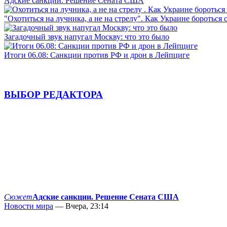
Адские санкции. Решение Сената США
"Охотиться на лучника, а не на стрелу". Как Украине бороться 
Загадочный звук напугал Москву: что это было
Итоги 06.08: Санкции против РФ и дрон в Лейпциге
ВЫБОР РЕДАКТОРА
Сюжет
Адские санкции. Решение Сената США
Новости мира
— Вчера, 23:14