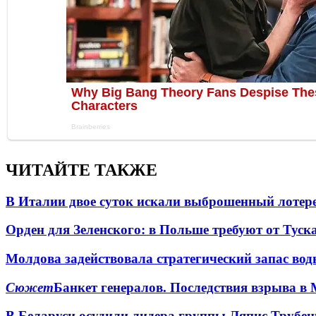
ЧИТАЙТЕ ТАКЖЕ
В Италии двое суток искали выброшенный лоте
Орден для Зеленского: в Польше требуют от Туск
Молдова задействовала стратегический запас вод
Сюжет
Банкет генералов. Последствия взрыва в 
В Беларуси осудили лидера группы Ляпис Трубе