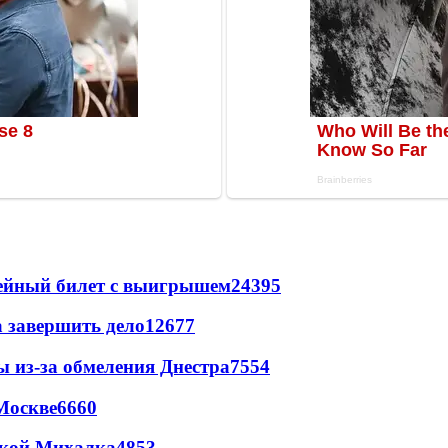
рейный билет с выигрышем
24395
а завершить дело
12677
ы из-за обмеления Днестра
7554
Москве
6660
цкой Михалка
4853