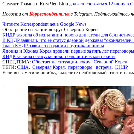
Саммит Трампа и Ким Чен Ына
должен состояться 12 июня в 
Новости от
Корреспондент.net
в Telegram. Подписывайтесь н
Читайте Korrespondent.net в Google News
Обострение ситуации вокруг Северной Кореи
КНДР заявила об испытании нового двигатели для баллистичес
В КНДР заявили, что ее статус ядерной державы "окончателен"
Глава КНДР заявил о создании спутника-шпиона
Япония и Южная Корея провели первые за пять лет переговоры
КНДР заявила о запуске новой баллистической ракеты
СПЕЦТЕМА:
Обострение ситуации вокруг Северной Кореи
ТЕГИ:
США
,
Северная Корея
,
переговоры
,
встреча
,
КНДР
Если вы заметили ошибку, выделите необходимый текст и нажми