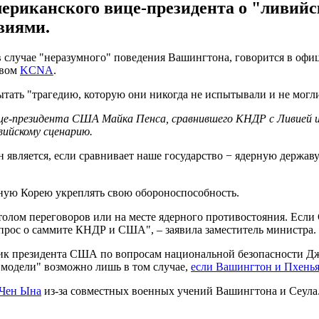
риканского вице-президента о "ливийск
виями.
 случае "неразумного" поведения Вашингтона, говорится в офи
твом
KCNA
.
тать "трагедию, которую они никогда не испытывали и не могл
е-президента США Майка Пенса, сравнившего КНДР с Ливией и з
вийскому сценарию.
является, если сравнивает наше государство − ядерную державу
ную Корею укреплять свою обороноспособность.
толом переговоров или на месте ядерного противостояния. Есл
опрос о саммите КНДР и США", – заявила заместитель министра.
ик президента США по вопросам национальной безопасности Дж
 модели" возможно лишь в том случае,
если Вашингтон и Пхенья
 Чен Ына
из-за совместных военных учений Вашингтона и Сеула