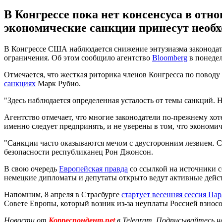
В Конгрессе пока нет консенсуса в отно
экономические санкции принесут необ
В Конгрессе США наблюдается снижение энтузиазма законода
ограничения. Об этом сообщило агентство
Bloomberg
в понедел
Отмечается, что жесткая риторика членов Конгресса по поводу
санкциях
Марк Рубио.
"Здесь наблюдается определенная усталость от темы санкций. Н
Агентство отмечает, что многие законодатели по-прежнему хоте
именно следует предпринять, и не уверены в том, что эконом
"Санкции часто оказываются мечом с двусторонним лезвием. Сл
безопасности республиканец Рон Джонсон.
В свою очередь
Европейская правда
со ссылкой на источники с
немецкие дипломаты и депутаты открыто ведут активные дейст
Напомним, 8 апреля в Страсбурге
стартует весенняя сессия Па
Совете Европы, который возник из-за неуплаты Россией взносо
Новости от
Корреспондент.net
в Telegram. Подписывайтесь н