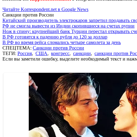
Читайте Korrespondent.net в Google News
Санкции против России
Китайский производитель электрокаров запретил продавать св
РФ не смогла вывести из Индии скопившиеся на счетах рупии
Нож в спину: крупнейший банк Турции перестал открывать сче
В РФ готовятся к падению рубля до 120 за доллар
В РФ во время рейса сломались четыре самолета за день
СПЕЦТЕМА:
Санкции против России
ТЕГИ:
Россия
,
США
,
конгресс
,
санкции
,
санкции против Ро
Если вы заметили ошибку, выделите необходимый текст и нажми