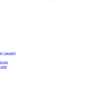
му океану
рплат
скве