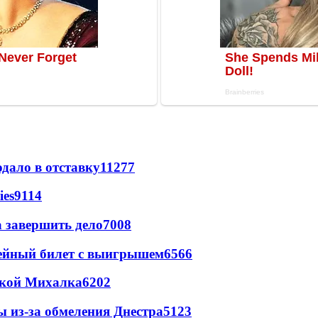
дало в отставку
11277
ies
9114
а завершить дело
7008
рейный билет с выигрышем
6566
цкой Михалка
6202
ы из-за обмеления Днестра
5123