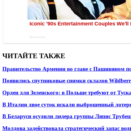
ЧИТАЙТЕ ТАКЖЕ
Правительство Армении во главе с Пашиняном по
Появились спутниковые снимки складов Wildberr
Орден для Зеленского: в Польше требуют от Туск
В Италии двое суток искали выброшенный лоте
В Беларуси осудили лидера группы Ляпис Трубе
Молдова задействовала стратегический запас вод