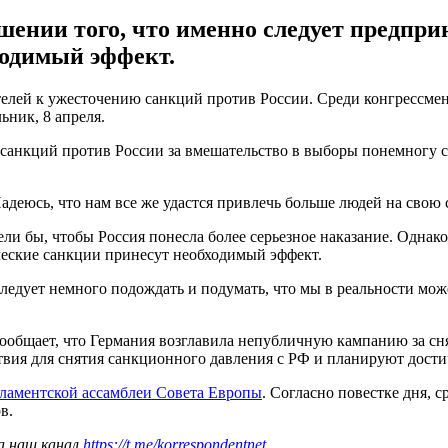
шении того, что именно следует предприн
ходимый эффект.
телей к ужесточению санкций против России. Среди конгрессм
ьник, 8 апреля.
 санкций против России за вмешательство в выборы понемногу с
адеюсь, что нам все же удастся привлечь больше людей на свою с
ли бы, чтобы Россия понесла более серьезное наказание. Однако
ические санкции принесут необходимый эффект.
едует немного подождать и подумать, что мы в реальности можем
ообщает, что Германия возглавила непубличную кампанию за сня
вия для снятия санкционного давления с РФ и планируют дости
рламентской ассамблеи Совета Европы
. Согласно повестке дня, 
в.
а наш канал
https://t.me/korrespondentnet