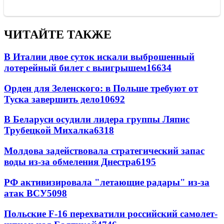
ЧИТАЙТЕ ТАКЖЕ
В Италии двое суток искали выброшенный
лотерейный билет с выигрышем
16634
Орден для Зеленского: в Польше требуют от
Туска завершить дело
10692
В Беларуси осудили лидера группы Ляпис
Трубецкой Михалка
6318
Молдова задействовала стратегический запас
воды из-за обмеления Днестра
6195
РФ активизировала "летающие радары" из-за
атак ВСУ
5098
Польские F-16 перехватили российский самолет-