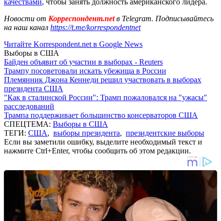
качествами
, чтобы занять должность американского лидера.
Новости от
Корреспондент.net
в Telegram. Подписывайтесь
на наш канал
https://t.me/korrespondentnet
Читайте Korrespondent.net в Google News
Выборы в США
Байден объявит об участии в выборах - Reuters
Трампу посоветовали искать убежища в России
Племянник Джона Кеннеди решил участвовать в выборах
президента США
"Как в сталинской России": Трамп пожаловался на "ужасы"
расследований
Трампа поддерживает большинство консерваторов США
СПЕЦТЕМА:
Выборы в США
ТЕГИ:
США
,
выборы президента
,
президентские выборы
Если вы заметили ошибку, выделите необходимый текст и
нажмите Ctrl+Enter, чтобы сообщить об этом редакции.