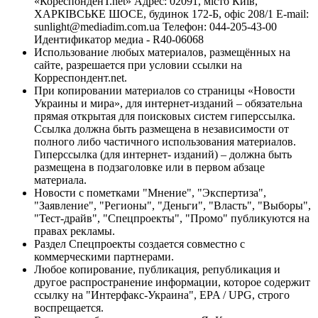
«КореспонденТ.net» Адрес: 02091, місто Київ,
ХАРКІВСЬКЕ ШОСЕ, будинок 172-Б, офіс 208/1 E-mail:
sunlight@mediadim.com.ua
Телефон: 044-205-43-00
Идентификатор медиа - R40-06068
Использование любых материалов, размещённых на
сайте, разрешается при условии ссылки на
Корреспондент.net.
При копировании материалов со страницы «Новости
Украины и мира», для интернет-изданий – обязательна
прямая открытая для поисковых систем гиперссылка.
Ссылка должна быть размещена в независимости от
полного либо частичного использования материалов.
Гиперссылка (для интернет- изданий) – должна быть
размещена в подзаголовке или в первом абзаце
материала.
Новости с пометками "Мнение", "Экспертиза",
"Заявление", "Регионы", "Деньги", "Власть", "Выборы",
"Тест-драйв", "Спецпроекты", "Промо" публикуются на
правах рекламы.
Раздел Спецпроекты создается совместно с
коммерческими партнерами.
Любое копирование, публикация, републикация и
другое распространение информации, которое содержит
ссылку на "Интерфакс-Украина", EPA / UPG, строго
воспрещается.