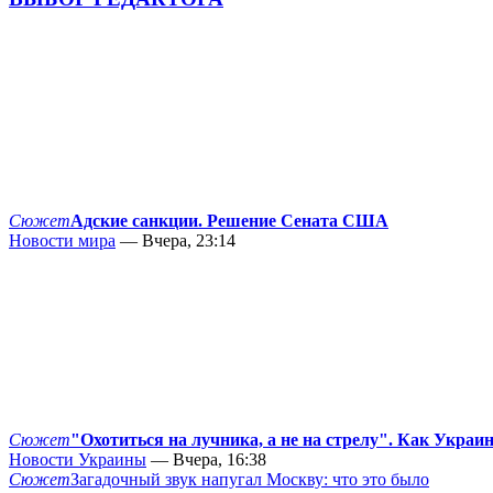
Сюжет
Адские санкции. Решение Сената США
Новости мира
— Вчера, 23:14
Сюжет
"Охотиться на лучника, а не на стрелу". Как Украи
Новости Украины
— Вчера, 16:38
Сюжет
Загадочный звук напугал Москву: что это было