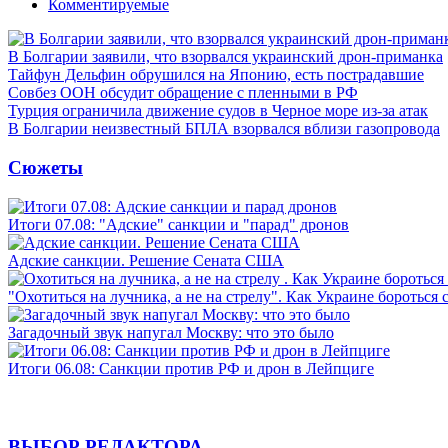
Комментируемые
В Болгарии заявили, что взорвался украинский дрон-приманка
Тайфун Дельфин обрушился на Японию, есть пострадавшие
Совбез ООН обсудит обращение с пленными в РФ
Турция ограничила движение судов в Черное море из-за атак
В Болгарии неизвестный БПЛА взорвался вблизи газопровода
Сюжеты
Итоги 07.08: "Адские" санкции и "парад" дронов
Адские санкции. Решение Сената США
"Охотиться на лучника, а не на стрелу". Как Украине бороться 
Загадочный звук напугал Москву: что это было
Итоги 06.08: Санкции против РФ и дрон в Лейпциге
ВЫБОР РЕДАКТОРА