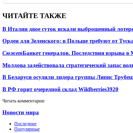
ЧИТАЙТЕ ТАКЖЕ
В Италии двое суток искали выброшенный лоте
Орден для Зеленского: в Польше требуют от Туск
Сюжет
Банкет генералов. Последствия взрыва в 
Молдова задействовала стратегический запас вод
В Беларуси осудили лидера группы Ляпис Трубе
В РФ горит очередной склад Wildberries
3920
Читать комментарии
Новости мира
Последние
Популярные