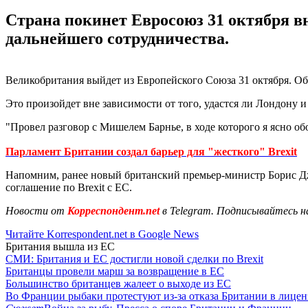
Страна покинет Евросоюз 31 октября вн
дальнейшего сотрудничества.
Великобритания выйдет из Европейского Союза 31 октября. Об 
Это произойдет вне зависимости от того, удастся ли Лондону
"Провел разговор с Мишелем Барнье, в ходе которого я ясно об
Парламент Британии создал барьер для "жесткого" Brexit
Напомним, ранее новый британский премьер-министр Борис Д
соглашение по Brexit с ЕС.
Новости от
Корреспондент.net
в Telegram. Подписывайтесь н
Читайте Korrespondent.net в Google News
Британия вышла из ЕС
СМИ: Британия и ЕС достигли новой сделки по Brexit
Британцы провели марш за возвращение в ЕС
Большинство британцев жалеет о выходе из ЕС
Во Франции рыбаки протестуют из-за отказа Британии в лицен