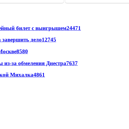
рейный билет с выигрышем
24471
а завершить дело
12745
Москве
8580
ы из-за обмеления Днестра
7637
цкой Михалка
4861