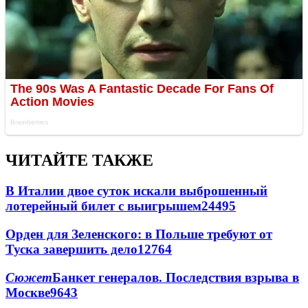
ЧИТАЙТЕ ТАКЖЕ
В Италии двое суток искали выброшенный
лотерейный билет с выигрышем
24495
Орден для Зеленского: в Польше требуют от
Туска завершить дело
12764
Сюжет
Банкет генералов. Последствия взрыва в
Москве
9643