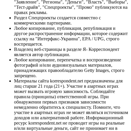
"Заявление", "Регионы", "Деньги", "Власть", "Выборы",
"Тест-драйв", "Спецпроекты", "Промо" публикуются на
правах рекламы.
Раздел Спецпроекты создается совместно с
коммерческими партнерами.
Любое копирование, публикация, републикация и
другое распространение информации, которое содержит
ссылку на "Интерфакс-Украина", EPA / UPG, строго
воспрещается.
Владелец веб-страницы в разделе Я- Корреспондент
является автор публикации.
Любое копирование, перепечатка и воспроизведение
фотографий и/или аудиовизуальных материалов,
принадлежащих правообладателю Getty Images, строго
запрещено.
Материалы сайта korrespondent.net предназначены для
лиц старше 21 года (21+). Участие в азартных играх
может вызвать игровую зависимость. Соблюдайте
правила (принципы) ответственной игры. При
обнаружении первых признаков зависимости
немедленно обратитесь к специалисту. Помните, что
участие в азартных играх не может являться источником
доходов или альтернативой работе. Информационный
ресурс korrespondent.net не проводит игры на реальные
и/или виртуальные деньги, сайт не принимает ни в