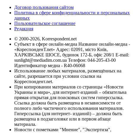
Договор пользования сайтом
Политика в сфере конфиденциальности и персональных
данных
Пользовательское соглашение
Редакция
© 2000-2026, Korrespondent.net
Субъект в сфере онлайн-медиа Название онлайн-медиа -
«КореспонденТ.net» Адрес: 02091, місто Київ,
ХАРКІВСЬКЕ ШОСЕ, будинок 172-Б, офіс 208/1 E-mail:
sunlight@mediadim.com.ua
Телефон: 044-205-43-00
Идентификатор медиа - R40-06068
Использование любых материалов, размещённых на
сайте, разрешается при условии ссылки на
Корреспондент.net.
При копировании материалов со страницы «Новости
Украины и мира», для интернет-изданий – обязательна
прямая открытая для поисковых систем гиперссылка.
Ссылка должна быть размещена в независимости от
полного либо частичного использования материалов.
Гиперссылка (для интернет- изданий) – должна быть
размещена в подзаголовке или в первом абзаце
материала.
Новости с пометками "Мнение", "Экспертиза",