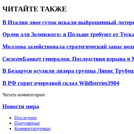
ЧИТАЙТЕ ТАКЖЕ
В Италии двое суток искали выброшенный лоте
Орден для Зеленского: в Польше требуют от Туск
Молдова задействовала стратегический запас вод
Сюжет
Банкет генералов. Последствия взрыва в 
В Беларуси осудили лидера группы Ляпис Трубе
В РФ горит очередной склад Wildberries
3904
Читать комментарии
Новости мира
Последние
Популярные
Комментируемые