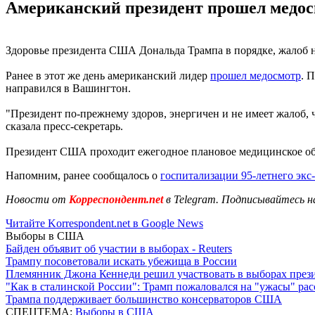
Американский президент прошел медосм
Здоровье президента США Дональда Трампа в порядке, жалоб на
Ранее в этот же день американский лидер
прошел медосмотр
. 
направился в Вашингтон.
"Президент по-прежнему здоров, энергичен и не имеет жалоб, 
сказала пресс-секретарь.
Президент США проходит ежегодное плановое медицинское обс
Напомним, ранее сообщалось о
госпитализации 95-летнего эк
Новости от
Корреспондент.net
в Telegram. Подписывайтесь н
Читайте Korrespondent.net в Google News
Выборы в США
Байден объявит об участии в выборах - Reuters
Трампу посоветовали искать убежища в России
Племянник Джона Кеннеди решил участвовать в выборах пре
"Как в сталинской России": Трамп пожаловался на "ужасы" ра
Трампа поддерживает большинство консерваторов США
СПЕЦТЕМА:
Выборы в США