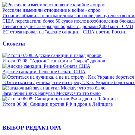
Россияне изменили отношение к войне - опрос
Испания объявила о пограничном контроле для путешественни
США перехватили более 50 судов после возобновления блокад
Пентагон купит лазеры для борьбы с дронами $400 млн - СМИ
ЕС отреагировал на "адские санкции" США против России
Сюжеты
Итоги 07.08: "Адские" санкции и "парад" дронов
Адские санкции. Решение Сената США
"Охотиться на лучника, а не на стрелу". Как Украине бороться 
Загадочный звук напугал Москву: что это было
Итоги 06.08: Санкции против РФ и дрон в Лейпциге
ВЫБОР РЕДАКТОРА