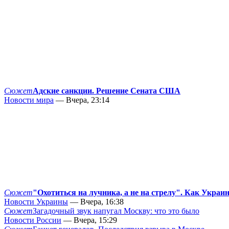
Сюжет
Адские санкции. Решение Сената США
Новости мира
— Вчера, 23:14
Сюжет
"Охотиться на лучника, а не на стрелу". Как Украи
Новости Украины
— Вчера, 16:38
Сюжет
Загадочный звук напугал Москву: что это было
Новости России
— Вчера, 15:29