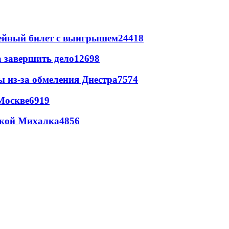
рейный билет с выигрышем
24418
а завершить дело
12698
ы из-за обмеления Днестра
7574
Москве
6919
цкой Михалка
4856