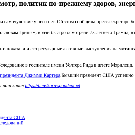
отр, политик по-прежнему здоров, энерг
 самочувствие у него нет. Об этом сообщила пресс-секретарь Бе
По словам Гришэм, врачи быстро осмотрели 73-летнего Трампа, вз
что показали и его регулярные активные выступления на митинга
ледование в госпитале имени Уолтера Рида в штате Мэриленд.
с-президента Джимми Картера
.Бывший президент США успешно
а наш канал
https://t.me/korrespondentnet
зидента США
сследований