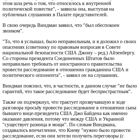
этом шла речь о том, что относилось к внутренней
политической повестке", - заявила она, выступая на
публичных слушаниях в Палате представителей.
В свою очередь Виндман заявил, что "был обеспокоен
звонком".
"То, что я услышал, было неправильным, и я доложил о своих
опасениях (советнику по правовым вопросам в Совете
национальной безопасности США Джону – ред.) Айзенбергу.
Со стороны президента Соединенных Штатов было
неправильно требовать от иностранного правительства
провести расследование в отношении гражданина США и
политического оппонента", - заявил он на слушаниях.
Виндман пояснил, что, в частности, в данном случае "не было
гарантий, что такое расследование будет беспристрастным".
Также он подчеркнул, что трактует прозвучавшую в ходе
разговора просьбу провести расследование в отношении сына
бывшего вице-президента США Джо Байдена как именно
оказание давления, потому что между США и Украиной
"существует разница в мощи". По словам Виндмана,
создавалось впечатление, что Киеву "нужно было провести
расследование, если они хотели получить переговоры (с