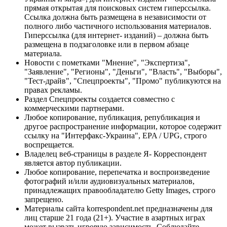
прямая открытая для поисковых систем гиперссылка.
Ссылка должна быть размещена в независимости от
полного либо частичного использования материалов.
Гиперссылка (для интернет- изданий) – должна быть
размещена в подзаголовке или в первом абзаце
материала.
Новости с пометками "Мнение", "Экспертиза",
"Заявление", "Регионы", "Деньги", "Власть", "Выборы",
"Тест-драйв", "Спецпроекты", "Промо" публикуются на
правах рекламы.
Раздел Спецпроекты создается совместно с
коммерческими партнерами.
Любое копирование, публикация, републикация и
другое распространение информации, которое содержит
ссылку на "Интерфакс-Украина", EPA / UPG, строго
воспрещается.
Владелец веб-страницы в разделе Я- Корреспондент
является автор публикации.
Любое копирование, перепечатка и воспроизведение
фотографий и/или аудиовизуальных материалов,
принадлежащих правообладателю Getty Images, строго
запрещено.
Материалы сайта korrespondent.net предназначены для
лиц старше 21 года (21+). Участие в азартных играх
может вызвать игровую зависимость. Соблюдайте