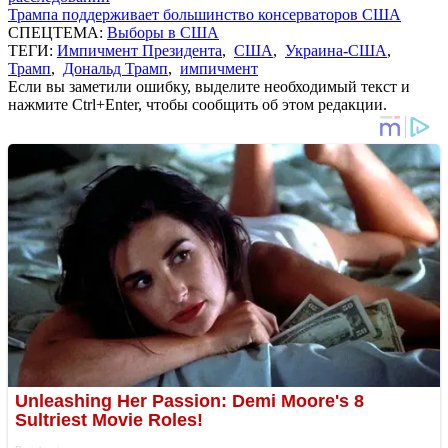
Трампа поддерживает большинство консерваторов США
СПЕЦТЕМА:
Выборы в США
ТЕГИ:
Импичмент Президента
,
США
,
Украина-США
,
Трамп
,
Дональд Трамп
,
импичмент
Если вы заметили ошибку, выделите необходимый текст и
нажмите Ctrl+Enter, чтобы сообщить об этом редакции.