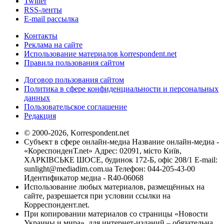
Twitter
RSS-ленты
E-mail рассылка
Контакты
Реклама на сайте
Использование материалов korrespondent.net
Правила пользования сайтом
Договор пользования сайтом
Политика в сфере конфиденциальности и персональных
данных
Пользовательское соглашение
Редакция
© 2000-2026, Korrespondent.net
Субъект в сфере онлайн-медиа Название онлайн-медиа -
«КореспонденТ.net» Адрес: 02091, місто Київ,
ХАРКІВСЬКЕ ШОСЕ, будинок 172-Б, офіс 208/1 E-mail:
sunlight@mediadim.com.ua
Телефон: 044-205-43-00
Идентификатор медиа - R40-06068
Использование любых материалов, размещённых на
сайте, разрешается при условии ссылки на
Корреспондент.net.
При копировании материалов со страницы «Новости
Украины и мира», для интернет-изданий – обязательна