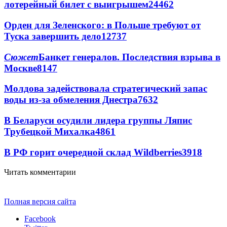
лотерейный билет с выигрышем
24462
Орден для Зеленского: в Польше требуют от
Туска завершить дело
12737
Сюжет
Банкет генералов. Последствия взрыва в
Москве
8147
Молдова задействовала стратегический запас
воды из-за обмеления Днестра
7632
В Беларуси осудили лидера группы Ляпис
Трубецкой Михалка
4861
В РФ горит очередной склад Wildberries
3918
Читать комментарии
Полная версия сайта
Facebook