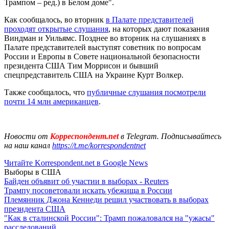
Трампом – ред.) в Белом доме".
Как сообщалось, во вторник
в Палате представителей
проходят открытые слушания
, на которых дают показания
Виндман и Уильямс. Позднее во вторник на слушаниях в
Палате представителей выступят советник по вопросам
России и Европы в Совете национальной безопасности
президента США Тим Моррисон и бывший
спецпредставитель США на Украине Курт Волкер.
Также сообщалось, что
публичные слушания посмотрели
почти 14 млн американцев
.
Новости от
Корреспондент.net
в Telegram. Подписывайтесь
на наш канал
https://t.me/korrespondentnet
Читайте Korrespondent.net в Google News
Выборы в США
Байден объявит об участии в выборах - Reuters
Трампу посоветовали искать убежища в России
Племянник Джона Кеннеди решил участвовать в выборах
президента США
"Как в сталинской России": Трамп пожаловался на "ужасы"
расследований