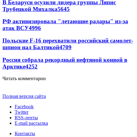
В Беларуси осудили лидера группы Ляпис
Трубецкой Михалка
5645
РФ активизировала "летающие радары" из-за
атак ВСУ
4996
Польские F-16 перехватили российский самолет-
шпион над Балтикой
4709
Россия собрала рекордный нефтяной конвой в
Арктике
4252
Читать комментарии
Полная версия сайта
Facebook
Twitter
RSS-ленты
E-mail рассылка
Контакты