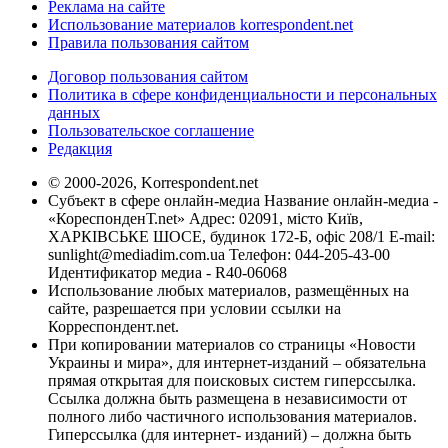
Реклама на сайте
Использование материалов korrespondent.net
Правила пользования сайтом
Договор пользования сайтом
Политика в сфере конфиденциальности и персональных
данных
Пользовательское соглашение
Редакция
© 2000-2026, Korrespondent.net
Субъект в сфере онлайн-медиа Название онлайн-медиа -
«КореспонденТ.net» Адрес: 02091, місто Київ,
ХАРКІВСЬКЕ ШОСЕ, будинок 172-Б, офіс 208/1 E-mail:
sunlight@mediadim.com.ua
Телефон: 044-205-43-00
Идентификатор медиа - R40-06068
Использование любых материалов, размещённых на
сайте, разрешается при условии ссылки на
Корреспондент.net.
При копировании материалов со страницы «Новости
Украины и мира», для интернет-изданий – обязательна
прямая открытая для поисковых систем гиперссылка.
Ссылка должна быть размещена в независимости от
полного либо частичного использования материалов.
Гиперссылка (для интернет- изданий) – должна быть