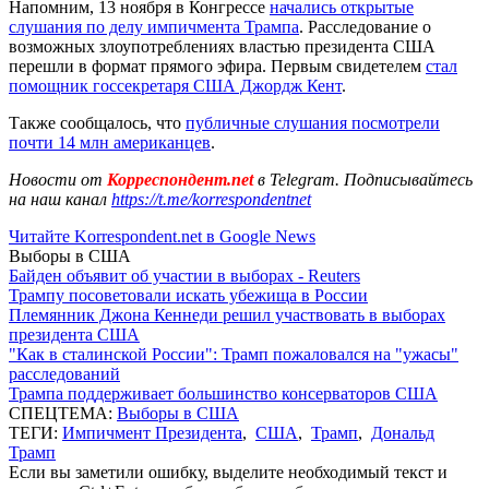
Напомним, 13 ноября в Конгрессе
начались открытые
слушания по делу импичмента Трампа
. Расследование о
возможных злоупотреблениях властью президента США
перешли в формат прямого эфира. Первым свидетелем
стал
помощник госсекретаря США Джордж Кент
.
Также сообщалось, что
публичные слушания посмотрели
почти 14 млн американцев
.
Новости от
Корреспондент.net
в Telegram. Подписывайтесь
на наш канал
https://t.me/korrespondentnet
Читайте Korrespondent.net в Google News
Выборы в США
Байден объявит об участии в выборах - Reuters
Трампу посоветовали искать убежища в России
Племянник Джона Кеннеди решил участвовать в выборах
президента США
"Как в сталинской России": Трамп пожаловался на "ужасы"
расследований
Трампа поддерживает большинство консерваторов США
СПЕЦТЕМА:
Выборы в США
ТЕГИ:
Импичмент Президента
,
США
,
Трамп
,
Дональд
Трамп
Если вы заметили ошибку, выделите необходимый текст и