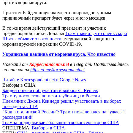
против коронавируса.
При этом Байден подчеркнул, что широкодоступным
прививочный препарат будет через много месяцев.
В то же время действующий президент и участник
предвыборной гонки Дональд
Трамп заявил, что очень скоро
Штаты объявят о готовности
американской вакцины от
коронавирусной инфекции COVID-19.
Украинская вакцина от коронавируса. Что известно
Новости от
Корреспондент.net
в Telegram. Подписывайтесь
на наш канал
https://t.me/korrespondentnet
Читайте Korrespondent.net в Google News
Выборы в США
Байден объявит об участии в выборах - Reuters
Трампу посоветовали искать убежища в России
Племянник Джона Кеннеди решил участвовать в выборах
президента США
"Как в сталинской России": Трамп пожаловался на "ужасы"
расследований
Трампа поддерживает большинство консерваторов США
СПЕЦТЕМА:
Выборы в США