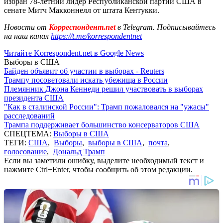
избран 78-летний лидер Республиканской партии США в
сенате Митч Макконнелл от штата Кентукки.
Новости от
Корреспондент.net
в Telegram. Подписывайтесь
на наш канал
https://t.me/korrespondentnet
Читайте Korrespondent.net в Google News
Выборы в США
Байден объявит об участии в выборах - Reuters
Трампу посоветовали искать убежища в России
Племянник Джона Кеннеди решил участвовать в выборах
президента США
"Как в сталинской России": Трамп пожаловался на "ужасы"
расследований
Трампа поддерживает большинство консерваторов США
СПЕЦТЕМА:
Выборы в США
ТЕГИ:
США
,
Выборы
,
выборы в США
,
почта
,
голосование
,
Дональд Трамп
Если вы заметили ошибку, выделите необходимый текст и
нажмите Ctrl+Enter, чтобы сообщить об этом редакции.