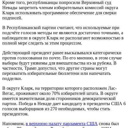
Кроме того, республиканцы попросили Верховный суд
Невады запретить членам избирательных комиссий округа
Кларк использовать программное обеспечение для сверки
подписей.
В Республиканской партии считают, что используемые при
подсчёте голосов методы не являются достаточно точными, а
наблюдатели в округе Кларк не располагают возможностью в
полной мере следить за этим процессом.
Действующий президент ранее высказывался категорически
против голосования по почте. По его мнению, в этом случае
выборы будут уязвимы для вмешательства из-за рубежа. В
частности, Трамп допустил, что другие страны могут
перехватить избирательные бюллетени или напечатать
подделки.
В округе Кларк, на территории которого расположен Лас-
Вегас, проживают около 70% избирателей штата. В округе
имеется значительная доля сторонников демократической
партии. Победа в Неваде дает кандидату в президенты США 6
голосов выборщиков из 270 необходимых, чтобы стать
президентом.
Напомним,
в верхнюю палату парламента США
снова был