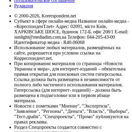
Пользовательское соглашение
Редакция
© 2000-2026, Korrespondent.net
Субъект в сфере онлайн-медиа Название онлайн-медиа -
«КореспонденТ.net» Адрес: 02091, місто Київ,
ХАРКІВСЬКЕ ШОСЕ, будинок 172-Б, офіс 208/1 E-mail:
sunlight@mediadim.com.ua
Телефон: 044-205-43-00
Идентификатор медиа - R40-06068
Использование любых материалов, размещённых на
сайте, разрешается при условии ссылки на
Корреспондент.net.
При копировании материалов со страницы «Новости
Украины и мира», для интернет-изданий – обязательна
прямая открытая для поисковых систем гиперссылка.
Ссылка должна быть размещена в независимости от
полного либо частичного использования материалов.
Гиперссылка (для интернет- изданий) – должна быть
размещена в подзаголовке или в первом абзаце
материала.
Новости с пометками "Мнение", "Экспертиза",
"Заявление", "Регионы", "Деньги", "Власть", "Выборы",
"Тест-драйв", "Спецпроекты", "Промо" публикуются на
правах рекламы.
Раздел Спецпроекты создается совместно с