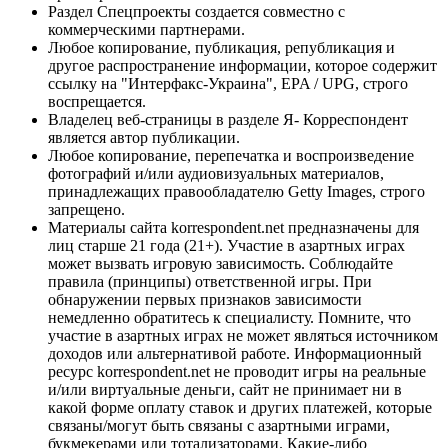
Раздел Спецпроекты создается совместно с
коммерческими партнерами.
Любое копирование, публикация, републикация и
другое распространение информации, которое содержит
ссылку на "Интерфакс-Украина", EPA / UPG, строго
воспрещается.
Владелец веб-страницы в разделе Я- Корреспондент
является автор публикации.
Любое копирование, перепечатка и воспроизведение
фотографий и/или аудиовизуальных материалов,
принадлежащих правообладателю Getty Images, строго
запрещено.
Материалы сайта korrespondent.net предназначены для
лиц старше 21 года (21+). Участие в азартных играх
может вызвать игровую зависимость. Соблюдайте
правила (принципы) ответственной игры. При
обнаружении первых признаков зависимости
немедленно обратитесь к специалисту. Помните, что
участие в азартных играх не может являться источником
доходов или альтернативой работе. Информационный
ресурс korrespondent.net не проводит игры на реальные
и/или виртуальные деньги, сайт не принимает ни в
какой форме оплату ставок и других платежей, которые
связаны/могут быть связаны с азартными играми,
букмекерами или тотализаторами. Какие-либо