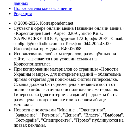
данных
Пользовательское соглашение
Редакция
© 2000-2026, Korrespondent.net
Субъект в сфере онлайн-медиа Название онлайн-медиа -
«КореспонденТ.net» Адрес: 02091, місто Київ,
ХАРКІВСЬКЕ ШОСЕ, будинок 172-Б, офіс 208/1 E-mail:
sunlight@mediadim.com.ua
Телефон: 044-205-43-00
Идентификатор медиа - R40-06068
Использование любых материалов, размещённых на
сайте, разрешается при условии ссылки на
Корреспондент.net.
При копировании материалов со страницы «Новости
Украины и мира», для интернет-изданий – обязательна
прямая открытая для поисковых систем гиперссылка.
Ссылка должна быть размещена в независимости от
полного либо частичного использования материалов.
Гиперссылка (для интернет- изданий) – должна быть
размещена в подзаголовке или в первом абзаце
материала.
Новости с пометками "Мнение", "Экспертиза",
"Заявление", "Регионы", "Деньги", "Власть", "Выборы",
"Тест-драйв", "Спецпроекты", "Промо" публикуются на
правах рекламы.