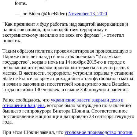
forms.
— Joe Biden (@JoeBiden)
November 13, 2020
"Как президент я буду работать над защитой американцев и
наших союзников, противодействуя терроризму и
экстремистскому насилию во всех его формах", - отметил
политик.
Таким образом политик прокомментировал произошедшую в
Париже пять лет назад серию атак боевиков "Исламское
государство", когда в ночь на 14 ноября 2015-го в городе с
небольшим интервалом произошли теракты в шести разных
местах. В частности, террористы устроили взрывы у стадиона
State de France во время проходившего там футбольного матча
и взяли в заложники посетителей концертного зала Bataclan.
Тогда погибли 130 человек, а свыше 350 получили ранения.
Ранее сообщалось, что
украинские власти закрыли дело в
отношении Байдена
, которое было возбуждено по заявлению
бывшего генпрокурора Виктора Шокина. Соответственное
постановление Нацполиции датировано 23 сентября текущего
года.
При этом Шокин заявил, что
уголовное производство против