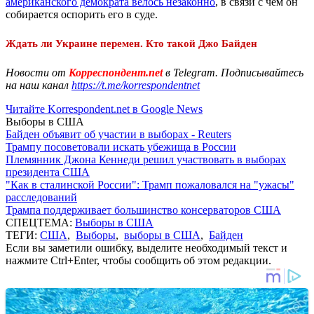
американского демократа велось незаконно
, в связи с чем он
собирается оспорить его в суде.
Ждать ли Украине перемен. Кто такой Джо Байден
Новости от
Корреспондент.net
в Telegram. Подписывайтесь
на наш канал
https://t.me/korrespondentnet
Читайте Korrespondent.net в Google News
Выборы в США
Байден объявит об участии в выборах - Reuters
Трампу посоветовали искать убежища в России
Племянник Джона Кеннеди решил участвовать в выборах
президента США
"Как в сталинской России": Трамп пожаловался на "ужасы"
расследований
Трампа поддерживает большинство консерваторов США
СПЕЦТЕМА:
Выборы в США
ТЕГИ:
США
,
Выборы
,
выборы в США
,
Байден
Если вы заметили ошибку, выделите необходимый текст и
нажмите Ctrl+Enter, чтобы сообщить об этом редакции.