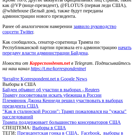
как @VP (вице-президент), @FLOTUS (первая леди США),
@whitehouse (Белый дом), также будут переданы
администрации нового президента.
Ранее об аналогичном намерении
заявило руководство
соцсети Twitter
.
Как сообщалось, сенатор-соратница Трампа по
Республиканской партии призвала его администрацию
начать
передачу власти администрации Байдена
.
Новости от
Корреспондент.net
в Telegram. Подписывайтесь
на наш канал
https://t.me/korrespondentnet
Читайте Korrespondent.net в Google News
Выборы в США
Байден объявит об участии в выборах - Reuters
Трампу посоветовали искать убежища в России
Племянник Джона Кеннеди решил участвовать в выборах
президента США
"Как в сталинской России": Трамп пожаловался на "ужасы"
расследований
Трампа поддерживает большинство консерваторов США
СПЕЦТЕМА:
Выборы в США
ТЕГИ:
Президентская гонка в США
,
Facebook
,
выборы в