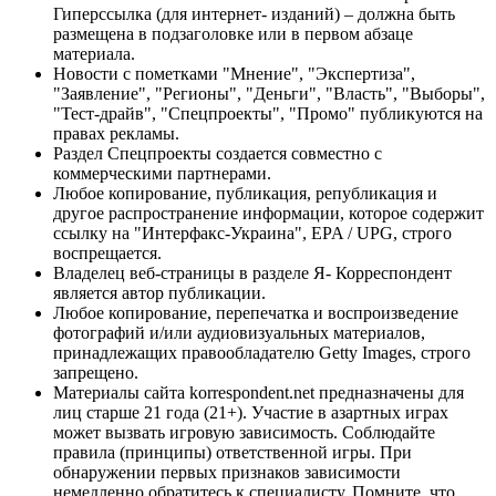
Гиперссылка (для интернет- изданий) – должна быть
размещена в подзаголовке или в первом абзаце
материала.
Новости с пометками "Мнение", "Экспертиза",
"Заявление", "Регионы", "Деньги", "Власть", "Выборы",
"Тест-драйв", "Спецпроекты", "Промо" публикуются на
правах рекламы.
Раздел Спецпроекты создается совместно с
коммерческими партнерами.
Любое копирование, публикация, републикация и
другое распространение информации, которое содержит
ссылку на "Интерфакс-Украина", EPA / UPG, строго
воспрещается.
Владелец веб-страницы в разделе Я- Корреспондент
является автор публикации.
Любое копирование, перепечатка и воспроизведение
фотографий и/или аудиовизуальных материалов,
принадлежащих правообладателю Getty Images, строго
запрещено.
Материалы сайта korrespondent.net предназначены для
лиц старше 21 года (21+). Участие в азартных играх
может вызвать игровую зависимость. Соблюдайте
правила (принципы) ответственной игры. При
обнаружении первых признаков зависимости
немедленно обратитесь к специалисту. Помните, что