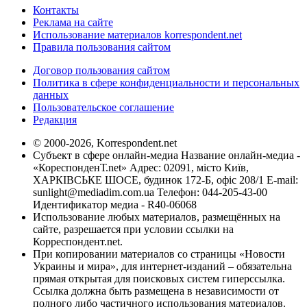
Контакты
Реклама на сайте
Использование материалов korrespondent.net
Правила пользования сайтом
Договор пользования сайтом
Политика в сфере конфиденциальности и персональных
данных
Пользовательское соглашение
Редакция
© 2000-2026, Korrespondent.net
Субъект в сфере онлайн-медиа Название онлайн-медиа -
«КореспонденТ.net» Адрес: 02091, місто Київ,
ХАРКІВСЬКЕ ШОСЕ, будинок 172-Б, офіс 208/1 E-mail:
sunlight@mediadim.com.ua
Телефон: 044-205-43-00
Идентификатор медиа - R40-06068
Использование любых материалов, размещённых на
сайте, разрешается при условии ссылки на
Корреспондент.net.
При копировании материалов со страницы «Новости
Украины и мира», для интернет-изданий – обязательна
прямая открытая для поисковых систем гиперссылка.
Ссылка должна быть размещена в независимости от
полного либо частичного использования материалов.