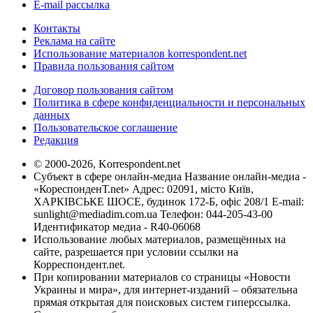
E-mail рассылка
Контакты
Реклама на сайте
Использование материалов korrespondent.net
Правила пользования сайтом
Договор пользования сайтом
Политика в сфере конфиденциальности и персональных
данных
Пользовательское соглашение
Редакция
© 2000-2026, Korrespondent.net
Субъект в сфере онлайн-медиа Название онлайн-медиа -
«КореспонденТ.net» Адрес: 02091, місто Київ,
ХАРКІВСЬКЕ ШОСЕ, будинок 172-Б, офіс 208/1 E-mail:
sunlight@mediadim.com.ua
Телефон: 044-205-43-00
Идентификатор медиа - R40-06068
Использование любых материалов, размещённых на
сайте, разрешается при условии ссылки на
Корреспондент.net.
При копировании материалов со страницы «Новости
Украины и мира», для интернет-изданий – обязательна
прямая открытая для поисковых систем гиперссылка.