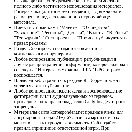
Ссылка должна быть размещена в независимости от
полного либо частичного использования материалов.
Гиперссылка (для интернет- изданий) – должна быть
размещена в подзаголовке или в первом абзаце
материала.
Новости с пометками "Мнение", "Экспертиза",
"Заявление", "Регионы", "Деньги", "Власть", "Выборы",
"Тест-драйв", "Спецпроекты", "Промо" публикуются на
правах рекламы.
Раздел Спецпроекты создается совместно с
коммерческими партнерами.
Любое копирование, публикация, републикация и
другое распространение информации, которое содержит
ссылку на "Интерфакс-Украина", EPA / UPG, строго
воспрещается.
Владелец веб-страницы в разделе Я- Корреспондент
является автор публикации.
Любое копирование, перепечатка и воспроизведение
фотографий и/или аудиовизуальных материалов,
принадлежащих правообладателю Getty Images, строго
запрещено.
Материалы сайта korrespondent.net предназначены для
лиц старше 21 года (21+). Участие в азартных играх
может вызвать игровую зависимость. Соблюдайте
правила (принципы) ответственной игры. При