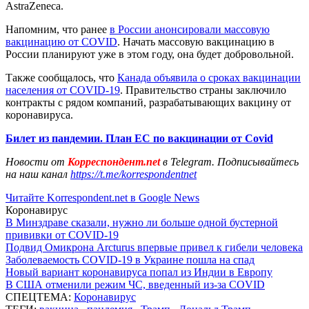
AstraZeneca.
Напомним, что ранее
в России анонсировали массовую
вакцинацию от COVID
. Начать массовую вакцинацию в
России планируют уже в этом году, она будет добровольной.
Также сообщалось, что
Канада объявила о сроках вакцинации
населения от COVID-19
. Правительство страны заключило
контракты с рядом компаний, разрабатывающих вакцину от
коронавируса.
Билет из пандемии. План ЕС по вакцинации от Covid
Новости от
Корреспондент.net
в Telegram. Подписывайтесь
на наш канал
https://t.me/korrespondentnet
Читайте Korrespondent.net в Google News
Коронавирус
В Минздраве сказали, нужно ли больше одной бустерной
прививки от COVID-19
Подвид Омикрона Arcturus впервые привел к гибели человека
Заболеваемость COVID-19 в Украине пошла на спад
Новый вариант коронавируса попал из Индии в Европу
В США отменили режим ЧС, введенный из-за COVID
СПЕЦТЕМА:
Коронавирус