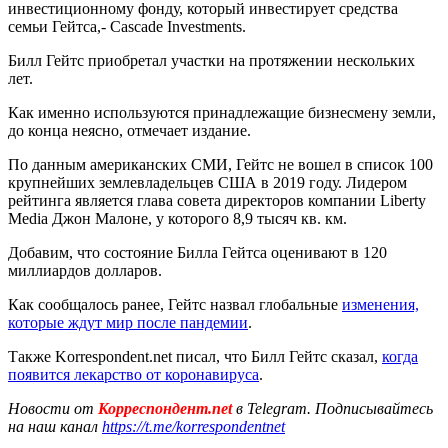
инвестиционному фонду, который инвестирует средства
семьи Гейтса,- Cascade Investments.
Билл Гейтс приобретал участки на протяжении нескольких
лет.
Как именно используются принадлежащие бизнесмену земли,
до конца неясно, отмечает издание.
По данным американских СМИ, Гейтс не вошел в список 100
крупнейших землевладельцев США в 2019 году. Лидером
рейтинга является глава совета директоров компании Liberty
Media Джон Малоне, у которого 8,9 тысяч кв. км.
Добавим, что состояние Билла Гейтса оценивают в 120
миллиардов долларов.
Как сообщалось ранее, Гейтс назвал глобальные
изменения,
которые ждут мир после пандемии
.
Также Korrespondent.net писал, что Билл Гейтс сказал,
когда
появится лекарство от коронавируса
.
Новости от
Корреспондент.net
в Telegram. Подписывайтесь
на наш канал
https://t.me/korrespondentnet