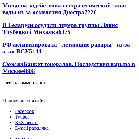
Молдова задействовала стратегический запас
воды из-за обмеления Днестра
7226
В Беларуси осудили лидера группы Ляпис
Трубецкой Михалка
6375
РФ активизировала "летающие радары" из-за
атак ВСУ
5144
Сюжет
Банкет генералов. Последствия взрыва в
Москве
4808
Читать комментарии
Полная версия сайта
Facebook
Twitter
RSS-ленты
E-mail рассылка
Контакты