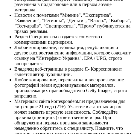
размещена в подзаголовке или в первом абзаце
материала.
Новости с пометками "Мнение", "Экспертиза",
"Заявление", "Регионы", "Деньги", "Власть", "Выборы",
"Тест-драйв", "Спецпроекты", "Промо" публикуются на
правах рекламы.
Раздел Спецпроекты создается совместно с
коммерческими партнерами.
Любое копирование, публикация, републикация и
другое распространение информации, которое содержит
ссылку на "Интерфакс-Украина", EPA / UPG, строго
воспрещается.
Владелец веб-страницы в разделе Я- Корреспондент
является автор публикации.
Любое копирование, перепечатка и воспроизведение
фотографий и/или аудиовизуальных материалов,
принадлежащих правообладателю Getty Images, строго
запрещено.
Материалы сайта korrespondent.net предназначены для
лиц старше 21 года (21+). Участие в азартных играх
может вызвать игровую зависимость. Соблюдайте
правила (принципы) ответственной игры. При
обнаружении первых признаков зависимости
немедленно обратитесь к специалисту. Помните, что
участие в азартных играх не может являться источником