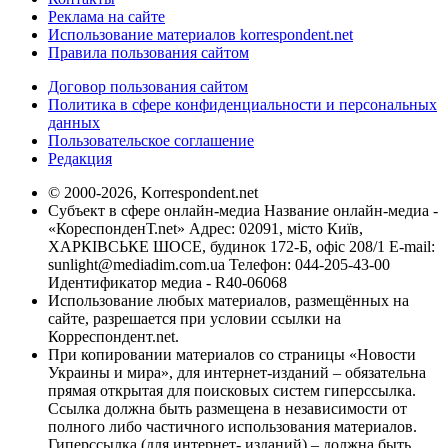
Реклама на сайте
Использование материалов korrespondent.net
Правила пользования сайтом
Договор пользования сайтом
Политика в сфере конфиденциальности и персональных
данных
Пользовательское соглашение
Редакция
© 2000-2026, Korrespondent.net
Субъект в сфере онлайн-медиа Название онлайн-медиа -
«КореспонденТ.net» Адрес: 02091, місто Київ,
ХАРКІВСЬКЕ ШОСЕ, будинок 172-Б, офіс 208/1 E-mail:
sunlight@mediadim.com.ua
Телефон: 044-205-43-00
Идентификатор медиа - R40-06068
Использование любых материалов, размещённых на
сайте, разрешается при условии ссылки на
Корреспондент.net.
При копировании материалов со страницы «Новости
Украины и мира», для интернет-изданий – обязательна
прямая открытая для поисковых систем гиперссылка.
Ссылка должна быть размещена в независимости от
полного либо частичного использования материалов.
Гиперссылка (для интернет- изданий) – должна быть