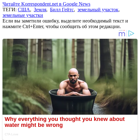
Читайте Korrespondent.net в Google News
ТЕГИ:
США
,
Земля
,
Билл Гейтс
,
земельный участок
,
земельные участки
Если вы заметили ошибку, выделите необходимый текст и
нажмите Ctrl+Enter, чтобы сообщить об этом редакции.